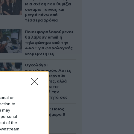
Μια σχέση που θυμίζει
σενάριο ταινίας και
μετρά πάνω από
τέσσερα χρόνια
Ποιοι φορολογούμενοι
θα λάβουν email ή
τηλεφώνημα από την
ΑΑΔΕ για φορολογικές
εκκρεμότητες
Ογκολόγοι
προειδοποιούν: Αυτές
οι τροφές, περνούν
απαρατήρητες, αλλά
καλό είναι να τις
βγάλετε από την
sonal or
καθημερινότητά σας
ection to
Εορτολόγιο: Ποιος
ou may
γιορτάζει σήμερα 8
 personal
Αυγούστου
out of the
 downstream