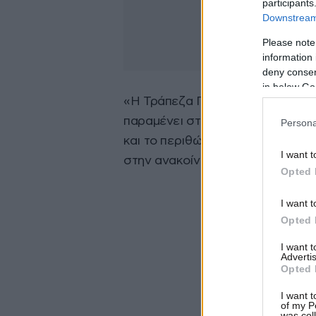
participants
Downstream 
Please note
information 
deny consent
in below Go
«Η Τράπεζα Πειραιώς εύχεται κάθ
παραμένει σταθερή στην πεποίθησή
Persona
και το περιθώριο ανάπτυξης της 
I want t
στην ανακοίνωση της τράπεζας.
Opted 
I want t
Opted 
I want 
Advertis
Opted 
I want t
of my P
was col