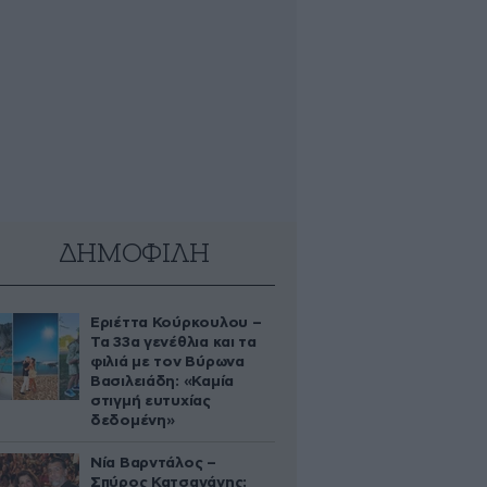
ΔΗΜΟΦΙΛΗ
Εριέττα Κούρκουλου –
Τα 33α γενέθλια και τα
φιλιά με τον Βύρωνα
Βασιλειάδη: «Καμία
στιγμή ευτυχίας
δεδομένη»
Νία Βαρντάλος –
Σπύρος Κατσαγάνης: