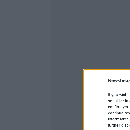
Newsbeast
If you wish 
sensitive in
confirm you
continue se
information 
further disc