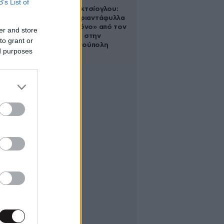
B’s List of
Μαρία Εκμεκτσίογλου:
«17 λευκά τριαντάφυλλα
για έναν χρόνο» από τον
er and store
σύζυγό της στην
to grant or
Κωνσταντινούπολη
ed purposes