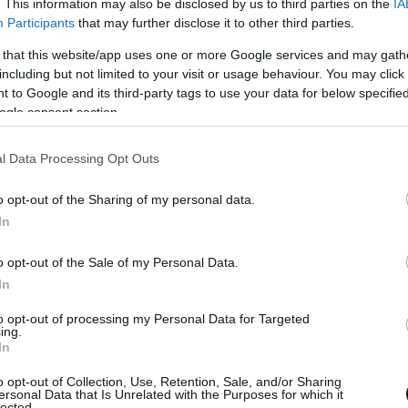
. This information may also be disclosed by us to third parties on the
IA
Participants
that may further disclose it to other third parties.
 that this website/app uses one or more Google services and may gath
including but not limited to your visit or usage behaviour. You may click 
 to Google and its third-party tags to use your data for below specifi
ogle consent section.
ε επιτυχία στη διοίκηση της Wert Red και
 της για τις προοπτικές της Trastor A.E.E.A.Π.
l Data Processing Opt Outs
ελληνικής αγοράς real estate» επισημαίνεται
o opt-out of the Sharing of my personal data.
In
o opt-out of the Sale of my Personal Data.
In
to opt-out of processing my Personal Data for Targeted
ing.
In
o opt-out of Collection, Use, Retention, Sale, and/or Sharing
ersonal Data that Is Unrelated with the Purposes for which it
lected.