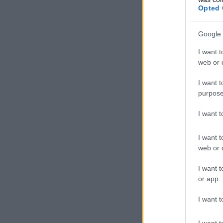
Opted 
Google 
I want t
web or d
I want t
purpose
I want 
I want t
web or d
I want t
or app.
I want t
I want t