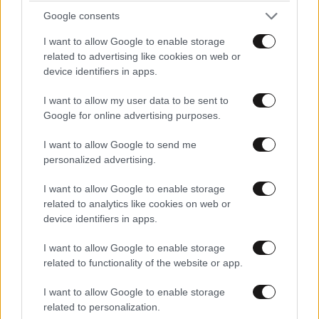
την προσωπική του ζωή: «Δεν αποτελεί
Google consents
αντικείμενο δημόσιας συζήτησης»
I want to allow Google to enable storage
Το επίδομα αναπηρίας
15·06·2026 23:25
related to advertising like cookies on web or
device identifiers in apps.
πότε θα δοθεί; Κάναμε την αίτηση 5 Φεβρουαρίου, με
απόφαση αναπηρίας 82,5/100. Υποτίθεται ότι το
I want to allow my user data to be sent to
δικαιούνται τα κατάκοιτα γεροντάκια για να
Google for online advertising purposes.
βελτιωθεί η ζωή τους...Πάνες, φορτιμέλ, υπηρεσία για
την ατομική φροντίδα...Έλεος!
I want to allow Google to send me
personalized advertising.
Απαντήστε
0
0
I want to allow Google to enable storage
related to analytics like cookies on web or
device identifiers in apps.
το θέμα είναι
15·06·2026 13:03
I want to allow Google to enable storage
related to functionality of the website or app.
τι θα γίνει μετά τις 27/9 ! ΛΟΛ
I want to allow Google to enable storage
Απαντήστε
0
0
related to personalization.