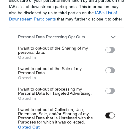
disclosure of your personal information by third parties on the
IAB’s list of downstream participants. This information may
also be disclosed by us to third parties on the
IAB’s List of
Downstream Participants
that may further disclose it to other
TRENDING
third parties.
Please note that this website/app uses one or more Google
Personal Data Processing Opt Outs
Απροσαρμοστος
16·06·2026 09:11
services and may gather and store information including but
not limited to your visit or usage behaviour. You may click to
I want to opt-out of the Sharing of my
personal data.
Πώς γίνεται να έχουμε κάνει τέσσερεις πρόσφυγες
grant or deny consent to Google and its third-party tags to
Opted In
use your data for below specified purposes in below Google
και ευρώ δεν έχουμε πάρει ακόμη περιμένει τις
consent section.
εκλογές και μετά να τα ξανά πάρει αν δεν μπορεί να
I want to opt-out of the Sale of my
Personal Data.
τα δώσει να βγει σε διάβημα και ναπει λόγο
Opted In
αδυναμίας τα λεφτά αυτά θα πάνε στην πατρίδα για
I want to opt-out of processing my
εξωπλησμους αλλά όχι στα φαγοποτια όπως έχουν
Personal Data for Targeted Advertising.
μάθει προσωπικα εγώ ανάποδα να τους δω δεν τους
Opted In
πιστεύω όλοι λαμόγια αεριτζιδες αλλοδαποί στης
I want to opt-out of Collection, Use,
Ελλάδος την αυλή απογοήτευση αμην
Retention, Sale, and/or Sharing of my
Personal Data that Is Unrelated with the
Purposes for which it was collected.
Απαντήστε
0
0
LIFESTYLE
06·08·2026 18:51
Opted Out
Χρίστος Κούγιας – Η αυστηρή ανακοίνωση για