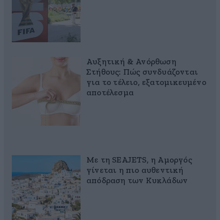
Αυξητική & Ανόρθωση
Στήθους: Πώς συνδυάζονται
για το τέλειο, εξατομικευμένο
αποτέλεσμα
Με τη SEAJETS, η Αμοργός
γίνεται η πιο αυθεντική
απόδραση των Κυκλάδων