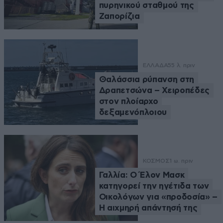
πυρηνικού σταθμού της
Ζαπορίζια
ΕΛΛΑΔΑ
55 λ. πριν
Θαλάσσια ρύπανση στη
Δραπετσώνα – Χειροπέδες
στον πλοίαρχο
δεξαμενόπλοιου
ΚΟΣΜΟΣ
1 ω. πριν
Γαλλία: Ο Έλον Μασκ
κατηγορεί την ηγέτιδα των
Οικολόγων για «προδοσία» –
Η αιχμηρή απάντησή της