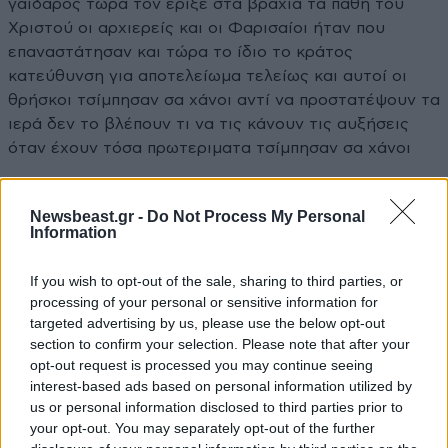
γάιδαρος τώρα τον έριξε στα βράχια τα πάθη του
Χριστού οι αρχιερείς και οι Φαρισαίοι ήταν που
επαναστάτησαν και τώρα το ίδιο το κράτος
κατεύθυνση για αποτελείωμα τελείως και αυτοί οι
θρήσκοι τσίμπησαν σα χάνοι αντί να προστατέψουν τα
ιερά δεν το βλέπουν τι να τις κάνουν τις αυξήσεις
όταν έχουν τόσα πρωτεριματα τσίμπησαν σα χάνοι
Απαντήστε
0
0
Newsbeast.gr -
Do Not Process My Personal
Information
If you wish to opt-out of the sale, sharing to third parties, or
processing of your personal or sensitive information for
targeted advertising by us, please use the below opt-out
section to confirm your selection. Please note that after your
opt-out request is processed you may continue seeing
interest-based ads based on personal information utilized by
us or personal information disclosed to third parties prior to
your opt-out. You may separately opt-out of the further
ΠΕΡΙΣΣΟΤΕΡΑ ΣΧΟΛΙΑ