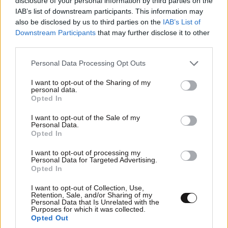
disclosure of your personal information by third parties on the
IAB’s list of downstream participants. This information may
also be disclosed by us to third parties on the
IAB’s List of
Downstream Participants
that may further disclose it to other
third parties.
Please note that this website/app uses one or more Google
Personal Data Processing Opt Outs
ΕΛΛΑΔΑ
13 λ. πριν
services and may gather and store information including but
Πέθανε ο ηθοποιός, Νίκος Καλογερόπουλος
not limited to your visit or usage behaviour. You may click to
I want to opt-out of the Sharing of my
personal data.
grant or deny consent to Google and its third-party tags to
Opted In
use your data for below specified purposes in below Google
consent section.
I want to opt-out of the Sale of my
Personal Data.
Opted In
I want to opt-out of processing my
Personal Data for Targeted Advertising.
Opted In
I want to opt-out of Collection, Use,
Retention, Sale, and/or Sharing of my
Personal Data that Is Unrelated with the
Purposes for which it was collected.
Opted Out