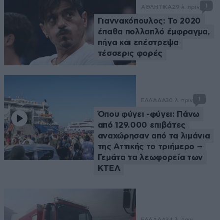
1
ΑΘΛΗΤΙΚΑ
29 λ. πριν
Γιαννακόπουλος: Το 2020
έπαθα πολλαπλό έμφραγμα,
πήγα και επέστρεψα
τέσσερις φορές
1
ΕΛΛΑΔΑ
30 λ. πριν
Όπου φύγει -φύγει: Πάνω
από 129.000 επιβάτες
αναχώρησαν από τα λιμάνια
της Αττικής το τριήμερο –
Γεμάτα τα λεωφορεία των
ΚΤΕΛ
ΕΛΛΑΔΑ
34 λ. πριν