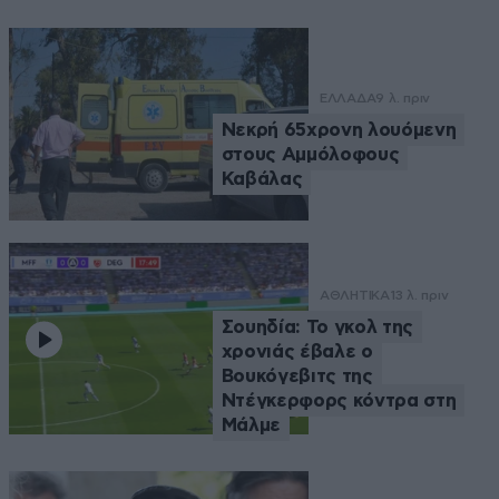
ΕΛΛΑΔΑ
9 λ. πριν
Νεκρή 65χρονη λουόμενη
στους Αμμόλοφους
Καβάλας
ΑΘΛΗΤΙΚΑ
13 λ. πριν
Σουηδία: Το γκολ της
χρονιάς έβαλε ο
Βουκόγεβιτς της
Ντέγκερφορς κόντρα στη
Μάλμε