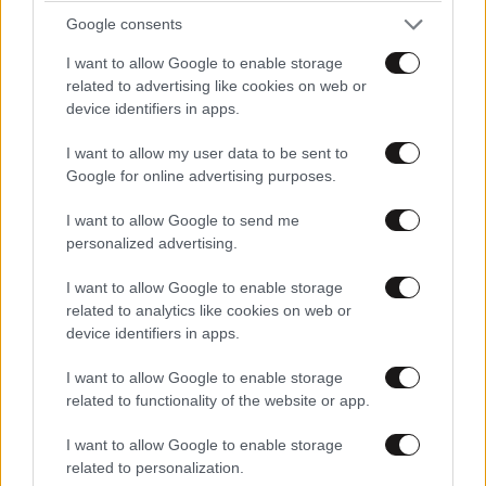
ΠΕΡΙΣΣΟΤΕΡΑ ΣΧΟΛΙΑ
Google consents
Σκούξτε, σκούξτε
14·05·2026 10:20
I want to allow Google to enable storage
Ψηφίστε κάθε φτηνό λαϊκιστή που στο τέλος θα σας
related to advertising like cookies on web or
φτωχύνει, αρκεί να είναι "προοδευτικός",
TRENDING
device identifiers in apps.
"αντισυστημικός" και άλλα κουραφέξαλα...
I want to allow my user data to be sent to
Google for online advertising purposes.
Απαντήστε
0
0
I want to allow Google to send me
personalized advertising.
tsikabloom
14·05·2026 09:29
I want to allow Google to enable storage
related to analytics like cookies on web or
Αυτός που γράφει τη μισή αλήθεια δεν είναι ψεύτης
device identifiers in apps.
... απλά πονηρός .
I want to allow Google to enable storage
related to functionality of the website or app.
Απαντήστε
0
0
I want to allow Google to enable storage
related to personalization.
LIFESTYLE
07·08·2026 18:48