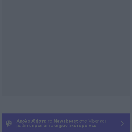
Ακολουθήστε
το
Newsbeast
στο Viber και
μάθετε
πρώτοι
τα
σημαντικότερα νέα