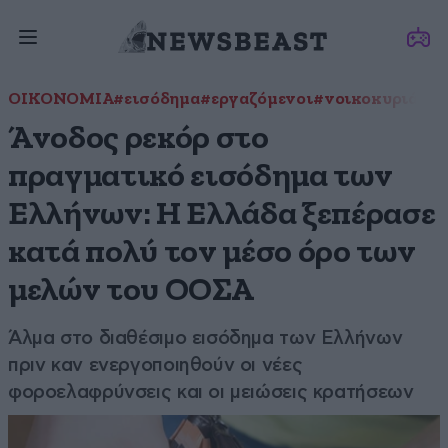
ΟΙΚΟΝΟΜΙΑ
#εισόδημα
#εργαζόμενοι
#νοικοκυριά
#Ο
Άνοδος ρεκόρ στο
πραγματικό εισόδημα των
Ελλήνων: Η Ελλάδα ξεπέρασε
κατά πολύ τον μέσο όρο των
μελών του ΟΟΣΑ
Άλμα στο διαθέσιμο εισόδημα των Ελλήνων
πριν καν ενεργοποιηθούν οι νέες
φοροελαφρύνσεις και οι μειώσεις κρατήσεων