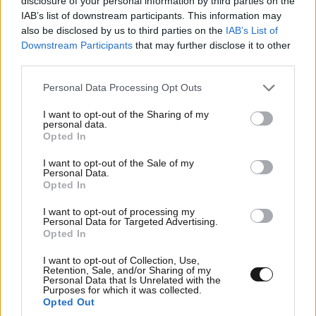
disclosure of your personal information by third parties on the
αγοραστική δύναμη, και γίναμε οι τελευταίοι στην
IAB’s list of downstream participants. This information may
Ευρωπαϊκή Ένωση ?
also be disclosed by us to third parties on the
IAB’s List of
Downstream Participants
that may further disclose it to other
third parties.
Απαντήστε
0
0
Please note that this website/app uses one or more Google
Personal Data Processing Opt Outs
services and may gather and store information including but
not limited to your visit or usage behaviour. You may click to
I want to opt-out of the Sharing of my
personal data.
grant or deny consent to Google and its third-party tags to
Opted In
use your data for below specified purposes in below Google
consent section.
I want to opt-out of the Sale of my
Personal Data.
Opted In
I want to opt-out of processing my
Personal Data for Targeted Advertising.
Opted In
I want to opt-out of Collection, Use,
Retention, Sale, and/or Sharing of my
Personal Data that Is Unrelated with the
Purposes for which it was collected.
Opted Out