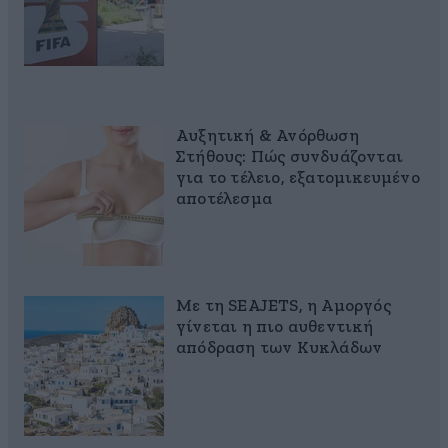
Αυξητική & Ανόρθωση
Στήθους: Πώς συνδυάζονται
για το τέλειο, εξατομικευμένο
αποτέλεσμα
Με τη SEAJETS, η Αμοργός
γίνεται η πιο αυθεντική
απόδραση των Κυκλάδων