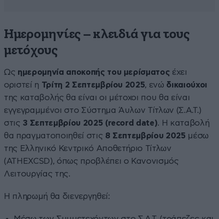
Ημερομηνίες – κλειδιά για τους
μετόχους
Ως
ημερομηνία αποκοπής του μερίσματος
έχει
οριστεί η
Τρίτη 2 Σεπτεμβρίου 2025
, ενώ
δικαιούχοι
της καταβολής θα είναι οι μέτοχοι που θα είναι
εγγεγραμμένοι στο Σύστημα Άυλων Τίτλων (Σ.Α.Τ.)
στις
3 Σεπτεμβρίου 2025 (record date)
. Η καταβολή
θα πραγματοποιηθεί στις
8 Σεπτεμβρίου 2025
μέσω
της Ελληνικό Κεντρικό Αποθετήριο Τίτλων
(ATHEXCSD), όπως προβλέπει ο Κανονισμός
Λειτουργίας της.
Η πληρωμή θα διενεργηθεί:
Μέσω των Συμμετεχόντων στο Σ.Α.Τ. (τράπεζες και