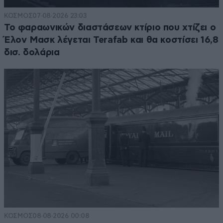
ΚΟΣΜΟΣ
07·08·2026 23:03
Το φαραωνικών διαστάσεων κτίριο που χτίζει ο
Έλον Μασκ λέγεται Terafab και θα κοστίσει 16,8
δισ. δολάρια
ΚΟΣΜΟΣ
08·08·2026 00:08