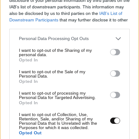
disclosure of your personal information by third parties on the
IAB’s list of downstream participants. This information may
also be disclosed by us to third parties on the
IAB’s List of
Downstream Participants
that may further disclose it to other
third parties.
Please note that this website/app uses one or more Google
Personal Data Processing Opt Outs
services and may gather and store information including but
not limited to your visit or usage behaviour. You may click to
I want to opt-out of the Sharing of my
personal data.
grant or deny consent to Google and its third-party tags to
Opted In
use your data for below specified purposes in below Google
consent section.
I want to opt-out of the Sale of my
Personal Data.
Opted In
I want to opt-out of processing my
ΑΘΛΗΤΙΚΑ
07·08·2026 21:30
Personal Data for Targeted Advertising.
Ακυρώνει δύο συμβόλαια ο Λαρεντζάκης και
Opted In
υπογράφει σε ελληνική ομάδα-έκπληξη!
I want to opt-out of Collection, Use,
Retention, Sale, and/or Sharing of my
Personal Data that Is Unrelated with the
Purposes for which it was collected.
Opted Out