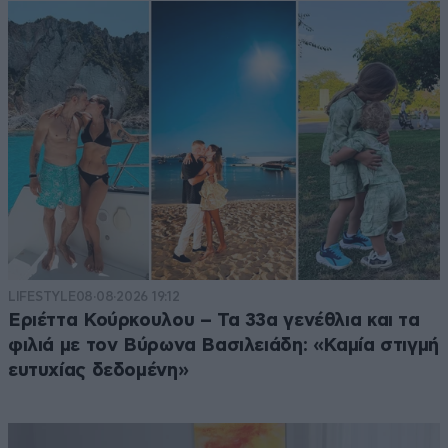
LIFESTYLE
08·08·2026 19:12
Εριέττα Κούρκουλου – Τα 33α γενέθλια και τα
φιλιά με τον Βύρωνα Βασιλειάδη: «Καμία στιγμή
ευτυχίας δεδομένη»