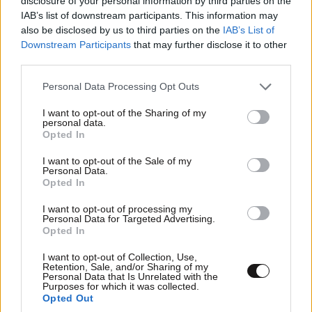
disclosure of your personal information by third parties on the
IAB’s list of downstream participants. This information may
also be disclosed by us to third parties on the
IAB’s List of
Downstream Participants
that may further disclose it to other
third parties.
Please note that this website/app uses one or more Google
Personal Data Processing Opt Outs
services and may gather and store information including but
not limited to your visit or usage behaviour. You may click to
I want to opt-out of the Sharing of my
personal data.
TRENDING
grant or deny consent to Google and its third-party tags to
Opted In
use your data for below specified purposes in below Google
consent section.
I want to opt-out of the Sale of my
Personal Data.
Opted In
I want to opt-out of processing my
Personal Data for Targeted Advertising.
Opted In
I want to opt-out of Collection, Use,
Retention, Sale, and/or Sharing of my
Personal Data that Is Unrelated with the
Purposes for which it was collected.
Opted Out