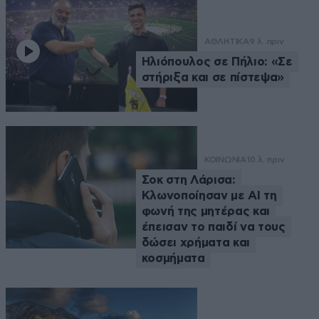
ΑΘΛΗΤΙΚΑ
9 λ. πριν
Ηλιόπουλος σε Πήλιο: «Σε
στήριξα και σε πίστεψα»
ΚΟΙΝΩΝΙΑ
10 λ. πριν
Σοκ στη Λάρισα:
Κλωνοποίησαν με AI τη
φωνή της μητέρας και
έπεισαν το παιδί να τους
δώσει χρήματα και
κοσμήματα