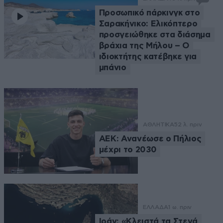
Προσωπικό πάρκινγκ στο
Σαρακήνικο: Ελικόπτερο
προσγειώθηκε στα διάσημα
βράχια της Μήλου – Ο
ιδιοκτήτης κατέβηκε για
μπάνιο
ΑΘΛΗΤΙΚΑ
52 λ. πριν
ΑΕΚ: Ανανέωσε ο Πήλιος
μέχρι το 2030
ΕΛΛΑΔΑ
1 ω. πριν
Ιράν: «Κλειστά τα Στενά