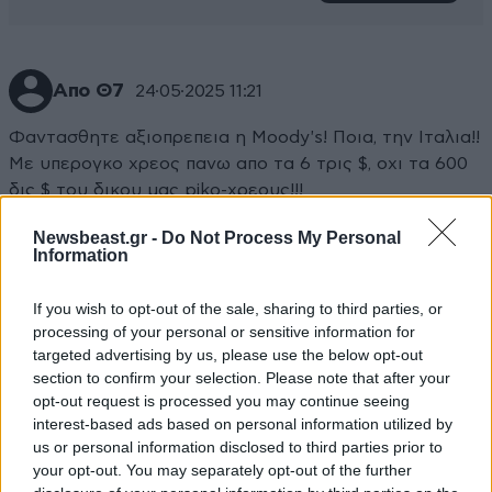
Απο Θ7
24·05·2025 11:21
Φαντασθητε αξιοπρεπεια η Μoody's! Ποια, την Ιταλια!!
Με υπερογκο χρεος πανω απο τα 6 τρις $, οχι τα 600
δις $ του δικου μας piko-χρεους!!!
Newsbeast.gr -
Do Not Process My Personal
Απαντήστε
0
0
Information
If you wish to opt-out of the sale, sharing to third parties, or
processing of your personal or sensitive information for
targeted advertising by us, please use the below opt-out
section to confirm your selection. Please note that after your
opt-out request is processed you may continue seeing
interest-based ads based on personal information utilized by
us or personal information disclosed to third parties prior to
your opt-out. You may separately opt-out of the further