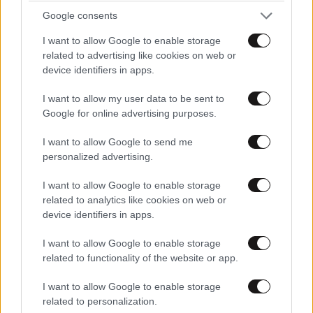
η αντίδραση έχει αντίκτυπο στην ευρύτερη
Google consents
οικονομία.
I want to allow Google to enable storage
related to advertising like cookies on web or
Ο Τζακ Άμπλιν, ιδρυτής της Cresset Capital, μιας
device identifiers in apps.
εταιρείας διαχείρισης πλούτου με έδρα το Σικάγο,
πιστεύει ότι η χρηματιστηριακή αγορά θα είναι «
ο
I want to allow my user data to be sent to
Google for online advertising purposes.
απόλυτος διαιτητής
» των οικονομικών πολιτικών
του Τραμπ, διότι επηρεάζει τις σημαντικές
I want to allow Google to send me
καταναλωτικές δαπάνες.
personalized advertising.
«Οι Αμερικανοί που παρακολουθούν την πτώση της
I want to allow Google to enable storage
related to analytics like cookies on web or
αξίας των χαρτοφυλακίων μετοχών και των
device identifiers in apps.
συνταξιοδοτικών τους λογαριασμών θα αισθάνονται
λιγότερο πλούσιοι», είπε ο Άμπλιν, και θα
I want to allow Google to enable storage
περιορίσουν τις δαπάνες τους για μη αναγκαία
related to functionality of the website or app.
πράγματα, όπως διακοπές και γεύματα σε
I want to allow Google to enable storage
εστιατόρια. Και ο Τραμπ θα μπορούσε να αγνοήσει το
related to personalization.
αρνητικό ντόμινο για ολόκληρη την οικονομία μόνο