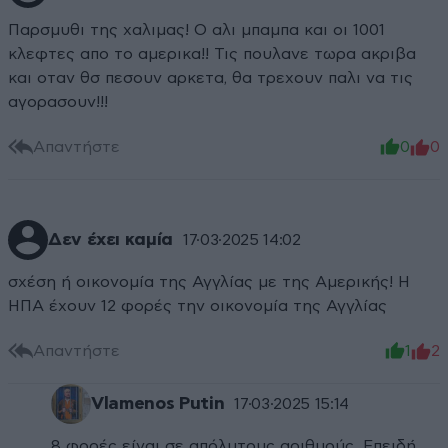
Παρσμυθι της χαλιμας! Ο αλι μπαμπα και οι 1001
κλεφτες απο το αμερικα!! Τις πουλανε τωρα ακριβα
και οταν θσ πεσουν αρκετα, θα τρεχουν παλι να τις
αγορασουν!!!
Απαντήστε
0
0
Δεν έχει καμία
17·03·2025 14:02
σχέση ή οικονομία της Αγγλίας με της Αμερικής! Η
ΗΠΑ έχουν 12 φορές την οικονομία της Αγγλίας
Απαντήστε
1
2
Vlamenos Putin
17·03·2025 15:14
8 φορές είναι σε απόλυτους αριθμούς. Επειδή