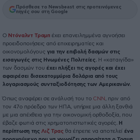
Πρόσθεσε το Newsbeast στις προτεινόμενες
πηγές σου στη Google
Ο
Ντόναλντ Τραμπ
έχει επανειλημμένα αγνοήσει
προειδοποιήσεις από επιχειρηματίες και
οικονομολόγους
για την επιβολή δασμών στις
εισαγωγές στις Ηνωμένες Πολιτείες
. Η «καταιγίδα»
των δασμών του
έχει πλήξει τις αγορές και έχει
αφαιρέσει δισεκατομμύρια δολάρια από τους
λογαριασμούς συνταξιοδότησης των Αμερικανών
.
Όπως αναφέρει σε ανάλυσή του το
CNN
, πριν από
τον 47ο πρόεδρο των ΗΠΑ, υπήρχε μια άλλη ξανθιά
με μια απέχθεια για την οικονομική ορθοδοξία, που
έβαζε φωτιά στις χρηματοπιστωτικές αγορές.
Η
περίπτωση της
Λιζ Τρας
θα έπρεπε να αποτελεί
ένα
προηγούμενο που να γνωρίζει απαραίτητα ο Τραμπ
.