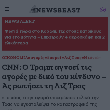
NEWS ALERT
Φωτιά τώρα στο Κορωπί, 112 στους κατοίκους
για ετοιμότητα – Επιχειρούν 4 αεροσκάφη και 2
ελικόπτερα
ΟΙΚΟΝΟΜΙΑ
#αγορές
#δασμοί
#Λιζ Τρας
#Ντόναλντ Τ
CNN: Ο Τραμπ αγνοεί τις
αγορές με δικό του κίνδυνο –
Ας ρωτήσει τη Λιζ Τρας
«Το χάος στην αγορά υποχρέωσε τελικά την
Τρας να εγκαταλείψει το καταστροφικό της