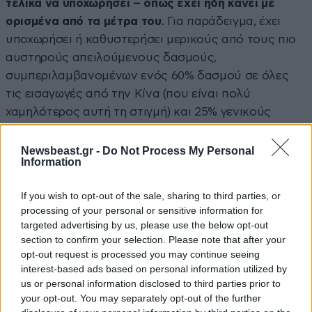
τελικά να υποχωρήσει – όπως έχει ήδη κάνει με
ορισμένα από τα μέτρα του
. Για παράδειγμα, έχει
υποχωρήσει ή καθυστερήσει μερικούς από τους πιο
αυστηρούς απειλούμενους δασμούς,
συμπεριλαμβανομένων ενός 60% δασμού σε όλες
τις εισαγωγές από την Κίνα (που είναι πολύ
χαμηλότερος αυτή τη στιγμή) και 25% γενικούς
δασμούς στον Καναδά και το Μεξικό. Και τον
περασμένο μήνα, επανέφερε προσωρινά τη λεγόμενη
Newsbeast.gr -
Do Not Process My Personal
Information
διάταξη «de minimis», η οποία επιτρέπει σε πακέτα
αξίας κάτω από 800 δολάρια να εισέρχονται στις
If you wish to opt-out of the sale, sharing to third parties, or
ΗΠΑ αφορολόγητα.
processing of your personal or sensitive information for
targeted advertising by us, please use the below opt-out
Ο Ντόνοβαν στην UBS προσφέρει μια εξήγηση: «
Η
section to confirm your selection. Please note that after your
DHL φτάνει (στην πόρτα σας) και λέει, “ορίστε το
opt-out request is processed you may continue seeing
interest-based ads based on personal information utilized by
προϊόν σας, αλλά πριν το παραλάβετε, πρέπει να
us or personal information disclosed to third parties prior to
πληρώσετε 30 δολάρια στην αμερικανική
your opt-out. You may separately opt-out of the further
κυβέρνηση
“».