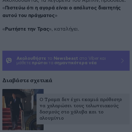
Ακολουθώντας τα λεγόμενα του Άμπλιν, πρόσθεσε:
«
Πιστεύω ότι η αγορά είναι ο απόλυτος διαιτητής
αυτού του πράγματος
»
«
Ρωτήστε την Τρας
», καταλήγει.
Ακολουθήστε
το
Newsbeast
στο Viber και
μάθετε
πρώτοι
τα
σημαντικότερα νέα
Διαβάστε σχετικά
Ο Τραμπ δεν έχει «καμιά πρόθεση»
να χαλαρώσει τους τελωνειακούς
δασμούς στο χάλυβα και το
αλουμίνιο