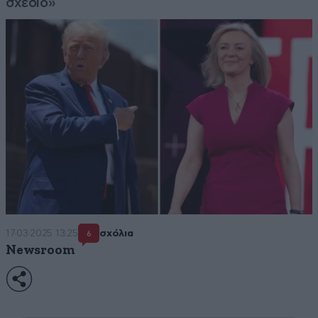
σχέδιο»
17·03·2025 13:25
σχόλια
6
Newsroom