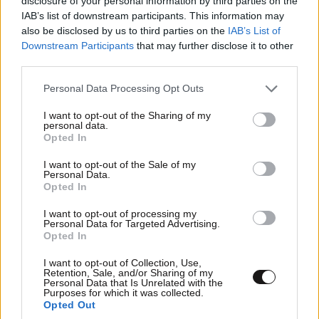
disclosure of your personal information by third parties on the
IAB’s list of downstream participants. This information may
«
Εκεί που οι εμπορικοί φόροι είναι πιθανό να είναι
also be disclosed by us to third parties on the
IAB’s List of
Downstream Participants
that may further disclose it to other
πολύ εμφανείς για τους ψηφοφόρους, ο πρόεδρος
third parties.
Τραμπ έχει υποχωρήσει πολύ γρήγορα
», παρατήρησε.
Please note that this website/app uses one or more Google
Personal Data Processing Opt Outs
Αντίθετα, η επίδραση ενός 25% δασμού στις
services and may gather and store information including but
not limited to your visit or usage behaviour. You may click to
I want to opt-out of the Sharing of my
εισαγωγές αλουμινίου, που τίθεται σε εφαρμογή
personal data.
grant or deny consent to Google and its third-party tags to
αυτή την εβδομάδα, είναι λιγότερο σημαντική για
Opted In
use your data for below specified purposes in below Google
τον τελικό καταναλωτή. Ο Ντόνοβαν εκτίμησε ότι ο
consent section.
I want to opt-out of the Sale of my
επιπλέον φόρος θα μπορούσε να αυξήσει την τιμή
Personal Data.
Opted In
ενός εξάδα μπίρας κατά 1,5 σεντς, ή ίσως καθόλου
αν το κόστος απορροφηθεί στην αλυσίδα
I want to opt-out of processing my
Personal Data for Targeted Advertising.
προμήθειας.
Opted In
Οι αγορές «ο απόλυτος διαιτητής»
I want to opt-out of Collection, Use,
Retention, Sale, and/or Sharing of my
Personal Data that Is Unrelated with the
Purposes for which it was collected.
Η αγνόηση της αντίδρασης της αγοράς στις
Opted Out
ανακοινώσεις πολιτικής είναι ένα ρίσκο, καθώς αυτή