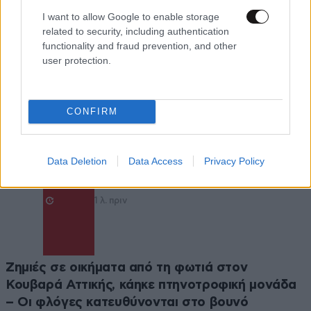
I want to allow Google to enable storage
related to security, including authentication
functionality and fraud prevention, and other
user protection.
CONFIRM
ΕΛΛΑΔΑ
Updated
Data Deletion
Data Access
Privacy Policy
1 λ. πριν
Ζημιές σε οικήματα από τη φωτιά στον
Κουβαρά Αττικής, κάηκε πτηνοτροφική μονάδα
– Οι φλόγες κατευθύνονται στο βουνό