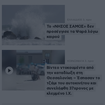
ΕΛΛΑΔΑ
10 λ. πριν
Το «ΝΗΣΟΣ ΣΑΜΟΣ» δεν
προσέγγισε τα Ψαρά λόγω
καιρού
ΚΟΙΝΩΝΙΑ
14 λ. πριν
Βίντεο ντοκουμέντο από
την καταδίωξη στη
Θεσσαλονίκη – Έσπασαν το
τζάμι του αυτοκινήτου και
συνελήφθη 37χρονος με
κλεμμένο Ι.Χ.