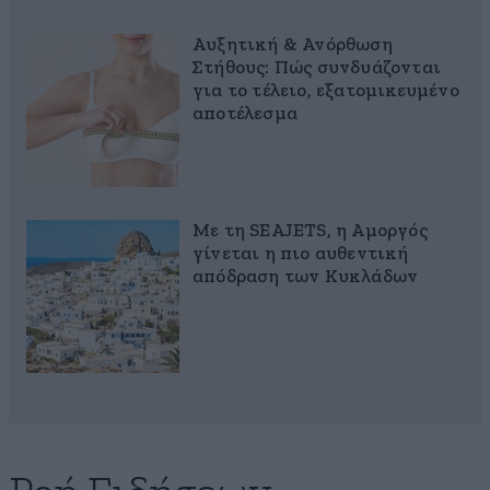
Αυξητική & Ανόρθωση
Στήθους: Πώς συνδυάζονται
για το τέλειο, εξατομικευμένο
αποτέλεσμα
Με τη SEAJETS, η Αμοργός
γίνεται η πιο αυθεντική
απόδραση των Κυκλάδων