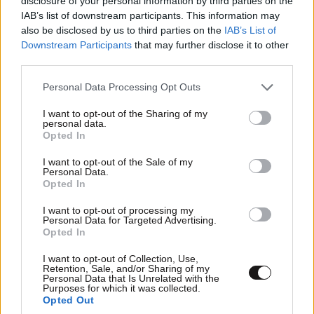
disclosure of your personal information by third parties on the
Το μυαλό μπορεί να γυμναστεί, όπως ακριβώς
IAB’s list of downstream participants. This information may
και οι μύες – Νευρολόγος εξηγεί πώς να
also be disclosed by us to third parties on the
IAB’s List of
ενισχύσετε την υγεία του εγκεφάλου
Downstream Participants
that may further disclose it to other
third parties.
Please note that this website/app uses one or more Google
Personal Data Processing Opt Outs
services and may gather and store information including but
not limited to your visit or usage behaviour. You may click to
I want to opt-out of the Sharing of my
personal data.
grant or deny consent to Google and its third-party tags to
Opted In
use your data for below specified purposes in below Google
consent section.
I want to opt-out of the Sale of my
Personal Data.
Opted In
I want to opt-out of processing my
Personal Data for Targeted Advertising.
Opted In
I want to opt-out of Collection, Use,
Retention, Sale, and/or Sharing of my
Personal Data that Is Unrelated with the
Purposes for which it was collected.
Opted Out