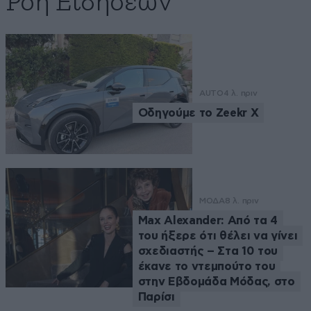
Ροή Ειδήσεων
AUTO
4 λ. πριν
Οδηγούμε το Zeekr X
ΜΟΔΑ
8 λ. πριν
Max Alexander: Από τα 4
του ήξερε ότι θέλει να γίνει
σχεδιαστής – Στα 10 του
έκανε το ντεμπούτο του
στην Εβδομάδα Μόδας, στο
Παρίσι