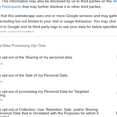
. This information may also be disclosed by us to third parties on the
IA
Participants
that may further disclose it to other third parties.
 that this website/app uses one or more Google services and may gath
including but not limited to your visit or usage behaviour. You may click 
 to Google and its third-party tags to use your data for below specifi
ogle consent section.
αφορά θερμότητας και διοξειδίου του άνθρακα
l Data Processing Opt Outs
ν από το βορρά προς το νότο, μέχρι την
νικό.
o opt-out of the Sharing of my personal data.
In
νών, όπως πιστεύουν οι επιστήμονες, άλλαξε
o opt-out of the Sale of my Personal Data.
ξηση του όγκου των παγετώνων στο βόρειο
In
τική πτώση της στάθμης της θάλασσας.
to opt-out of processing my Personal Data for Targeted
λένε οι επιστήμονες- που «έκοψαν» την
ing.
άνεια του ωκεανού. Οι ερευνητές πιστεύουν ότι
In
ματική αλλαγή εκείνη την εποχή, και όχι το
o opt-out of Collection, Use, Retention, Sale, and/or Sharing
ersonal Data that Is Unrelated with the Purposes for which it
όσφαιρα.
lected.