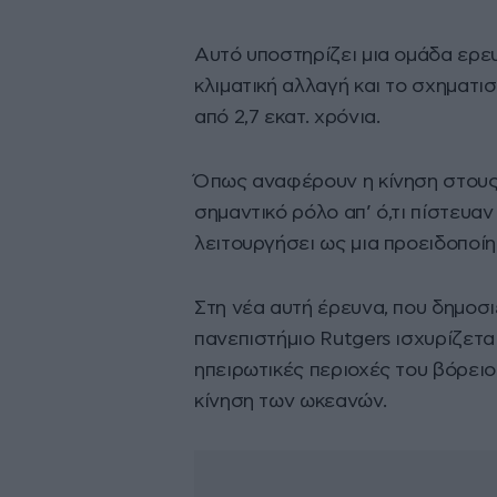
Αυτό υποστηρίζει μια ομάδα ερευ
κλιματική αλλαγή και το σχηματι
από 2,7 εκατ. χρόνια.
Όπως αναφέρουν η κίνηση στους
σημαντικό ρόλο απ’ ό,τι πίστευα
λειτουργήσει ως μια προειδοποίη
Στη νέα αυτή έρευνα, που δημοσ
πανεπιστήμιο Rutgers ισχυρίζεται
ηπειρωτικές περιοχές του βόρει
κίνηση των ωκεανών.