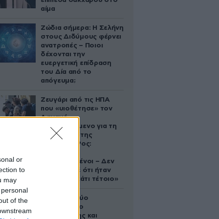
επίπεδα σακχάρου στο
αίμα
Ζώδια σήμερα: Η Σελήνη
στους Διδύμους φέρνει
ανατροπές – Ποιοι
δέχονται την
ευεργετική επίδραση
του Δία από το
απόγευμα;
Ζευγάρι από τις ΗΠΑ
που «υιοθέτησε» τον
Αφγανό
κατηγορούμενο για τη
δολοφονία της
Ελίζαμπεθ Ρος:
«Είμαστε
sonal or
συντετριμμένοι – Δεν
ection to
έδειξε ποτέ ότι ήταν
ικανός για κάτι τέτοιο»
ou may
 personal
Ακυρώνει δύο
out of the
συμβόλαια ο
 downstream
Λαρεντζάκης και