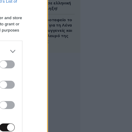
B’s List of
υπογράφει σε ελληνική
ομάδα-έκπληξη!
er and store
Στο Α’ Νεκροταφείο το
to grant or
μνημόσυνο για τη Λένα
ed purposes
Σαμαρά – Συγγενείς και
φίλοι στο πλευρό της
οικογένειας