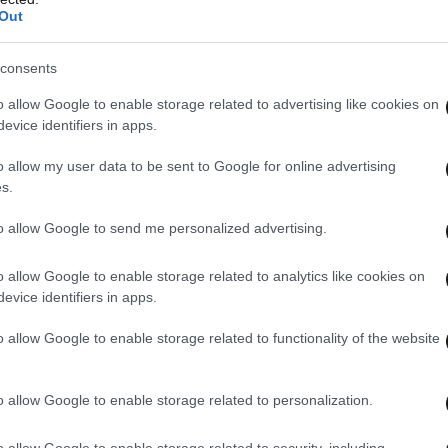
Out
 βάθη των ωκεανών πριν από 2,7 εκατ. χρόνια και
consents
υγκέντρωση διοξειδίου του άνθρακα στην
άλεσε μια επέκταση στο κάλυμμα πάγου στο
o allow Google to enable storage related to advertising like cookies on
evice identifiers in apps.
εταδιδακτορική ερευνήτρια Stella Woodard.
o allow my user data to be sent to Google for online advertising
s.
to allow Google to send me personalized advertising.
o allow Google to enable storage related to analytics like cookies on
evice identifiers in apps.
o allow Google to enable storage related to functionality of the website
o allow Google to enable storage related to personalization.
o allow Google to enable storage related to security, including