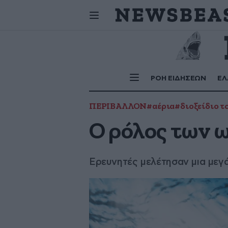
Σήμερα
γιορτάζουν:
ΡΟΗ ΕΙΔΗΣΕΩΝ
ΕΛ
ΠΕΡΙΒΑΛΛΟΝ
#αέρια
#διοξείδιο τ
Ο ρόλος των 
Ερευνητές μελέτησαν μια μεγά