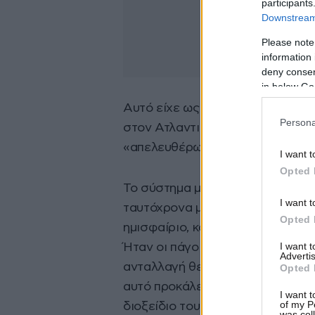
participants
Downstream 
Please note
information 
deny consent
in below Go
Αυτό είχε ως αποτέλεσμα τη μετ
Persona
στον Ατλαντικό μέσω των ωκεανώ
«απελευθέρωσή» τους στον Ειρη
I want t
Opted 
Το σύστημα μεταφοράς των ωκεα
I want t
ταυτόχρονα με μια σημαντική αύ
Opted 
ημισφαίριο, καθώς και μια σημαν
I want 
Ήταν οι πάγοι της Ανταρκτικής –
Advertis
ανταλλαγή θερμότητας στην επιφ
Opted 
αυτό προκάλεσε μια παγκόσμια κλι
I want t
of my P
διοξείδιο του άνθρακα στην ατμ
was col