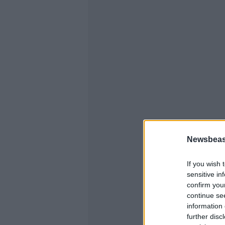
Newsbeast
If you wish 
sensitive in
confirm you
continue se
information 
further disc