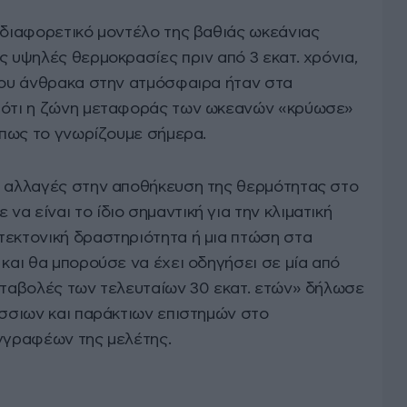
 διαφορετικό μοντέλο της βαθιάς ωκεάνιας
ς υψηλές θερμοκρασίες πριν από 3 εκατ. χρόνια,
 του άνθρακα στην ατμόσφαιρα ήταν στα
ν ότι η ζώνη μεταφοράς των ωκεανών «κρύωσε»
 όπως το γνωρίζουμε σήμερα.
ι αλλαγές στην αποθήκευση της θερμότητας στο
α είναι το ίδιο σημαντική για την κλιματική
τεκτονική δραστηριότητα ή μια πτώση στα
 και θα μπορούσε να έχει οδηγήσει σε μία από
μεταβολές των τελευταίων 30 εκατ. ετών» δήλωσε
άσσιων και παράκτιων επιστημών στο
υγγραφέων της μελέτης.