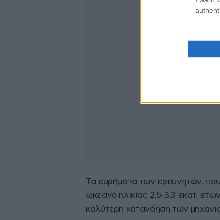
authenti
Τα ευρήματα των ερευνητών, που
ωκεανό ηλικίας 2,5-3,3 εκατ. ετώ
καλύτερη κατανόηση των μηχανισ