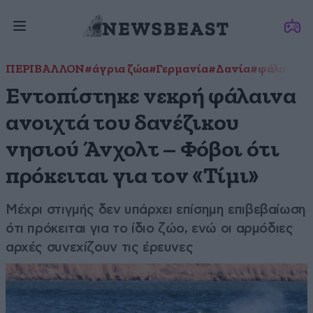
ΠΕΡΙΒΑΛΛΟΝ
#άγρια ζώα
#Γερμανία
#Δανία
#φάλαινα
Εντοπίστηκε νεκρή φάλαινα
ανοιχτά του δανέζικου
νησιού Άνχολτ – Φόβοι ότι
πρόκειται για τον «Τίμι»
Μέχρι στιγμής δεν υπάρχει επίσημη επιβεβαίωση
ότι πρόκειται για το ίδιο ζώο, ενώ οι αρμόδιες
αρχές συνεχίζουν τις έρευνες