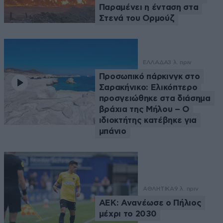
Παραμένει η ένταση στα
Στενά του Ορμούζ
ΕΛΛΑΔΑ
3 λ. πριν
Προσωπικό πάρκινγκ στο
Σαρακήνικο: Ελικόπτερο
προσγειώθηκε στα διάσημα
βράχια της Μήλου – Ο
ιδιοκτήτης κατέβηκε για
μπάνιο
ΑΘΛΗΤΙΚΑ
9 λ. πριν
ΑΕΚ: Ανανέωσε ο Πήλιος
μέχρι το 2030