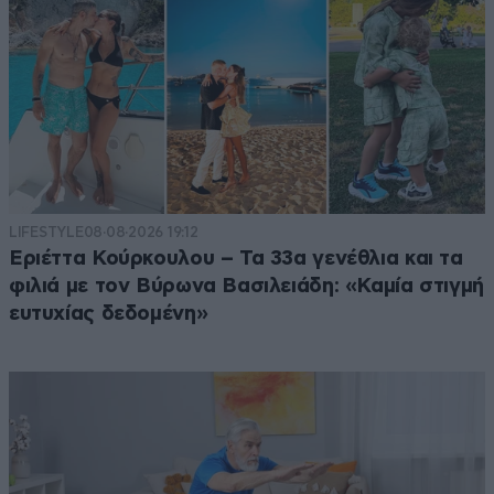
LIFESTYLE
08·08·2026 19:12
Εριέττα Κούρκουλου – Τα 33α γενέθλια και τα
φιλιά με τον Βύρωνα Βασιλειάδη: «Καμία στιγμή
ευτυχίας δεδομένη»