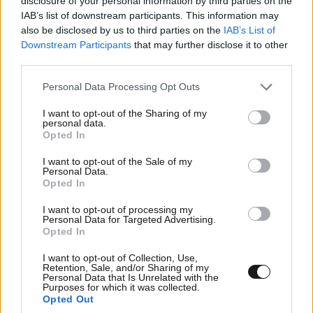
disclosure of your personal information by third parties on the
IAB’s list of downstream participants. This information may
also be disclosed by us to third parties on the
IAB’s List of
Downstream Participants
that may further disclose it to other
third parties.
Στέρεψε η λιμνοθάλασσα Καλοχωρίου από την
παρατεταμένη ανομβρία
Please note that this website/app uses one or more Google
Personal Data Processing Opt Outs
services and may gather and store information including but
not limited to your visit or usage behaviour. You may click to
I want to opt-out of the Sharing of my
personal data.
grant or deny consent to Google and its third-party tags to
Opted In
use your data for below specified purposes in below Google
consent section.
I want to opt-out of the Sale of my
Personal Data.
Opted In
I want to opt-out of processing my
Personal Data for Targeted Advertising.
Opted In
I want to opt-out of Collection, Use,
Retention, Sale, and/or Sharing of my
Personal Data that Is Unrelated with the
Purposes for which it was collected.
Opted Out
Η ανακάλυψη των επιστημόνων για τον Ήλιο –