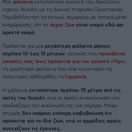
Μια
φάλαινα
εντοπίστηκε ανοιχτά του δανέζικου
νησιού Άνχολτ, με τη Δανική Υπηρεσία Προστασίας
Περιβάλλοντος να εκτιμά, σύμφωνα με τοπικά μέσα
ενημέρωσης, ότι το
άγριο ζώο
είναι νεκρό εδώ και
αρκετό καιρό.
Πρόκειται για μια
μεγάπτερη φάλαινα μήκους
περίπου 10 έως 15 μέτρων
, γεγονός που
προκάλεσε
εικασίες πως ίσως πρόκειται για τον γνωστό «Τίμι»
,
τη μεγάπτερη φάλαινα που είχε συγκινήσει τις
τελευταίες εβδομάδες τη
Γερμανία
.
Η φάλαινα
εντοπίστηκε περίπου 75 μέτρα από τις
ακτές του Άνχολτ
, ενώ οι Αρχές ανακοίνωσαν ότι
σχεδιάζουν την ανέλκυσή της για σήμερα. Μέχρι
στιγμής
δεν υπάρχει επίσημη επιβεβαίωση ότι
πρόκειται για το ίδιο ζώο, ενώ οι αρμόδιες αρχές
συνεχίζουν τις έρευνες.