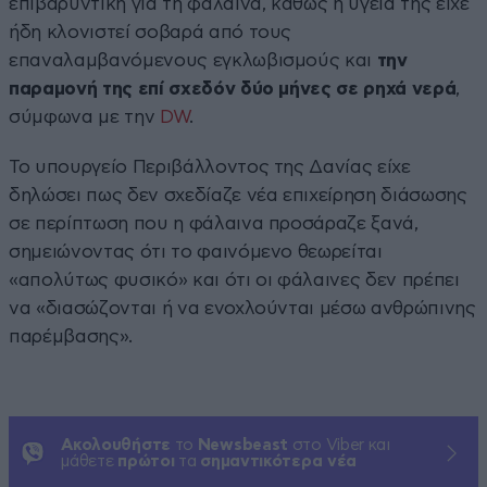
επιβαρυντική για τη φάλαινα, καθώς η υγεία της είχε
ήδη κλονιστεί σοβαρά από τους
επαναλαμβανόμενους εγκλωβισμούς και
την
παραμονή της επί σχεδόν δύο μήνες σε ρηχά νερά
,
σύμφωνα με την
DW
.
Το υπουργείο Περιβάλλοντος της Δανίας είχε
δηλώσει πως δεν σχεδίαζε νέα επιχείρηση διάσωσης
σε περίπτωση που η φάλαινα προσάραζε ξανά,
σημειώνοντας ότι το φαινόμενο θεωρείται
«απολύτως φυσικό» και ότι οι φάλαινες δεν πρέπει
να «διασώζονται ή να ενοχλούνται μέσω ανθρώπινης
παρέμβασης».
Ακολουθήστε
το
Newsbeast
στο Viber και
μάθετε
πρώτοι
τα
σημαντικότερα νέα