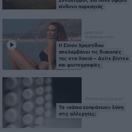
Συναγερμός για πολύ υψηλό
κίνδυνο πυρκαγιάς
LIFESTYLE
10·08·2026 01:50
Η Σίσσυ Χρηστίδου
απολαμβάνει τις διακοπές
της στα Χανιά – Δείτε βίντεο
και φωτογραφίες
ΥΓΕΙΑ
10·08·2026 01:37
Τα «χάπια κοπράνων» λύση
στις αλλεργίες;