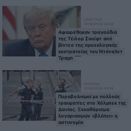
LIFESTYLE
10·08·2026 00:46
Αφαιρέθηκαν τραγούδια
της Τέιλορ Σουίφτ από
βίντεο της προεκλογικής
εκστρατείας του Ντόναλντ
Τραμπ
ΚΟΣΜΟΣ
10·08·2026 00:34
Πυροβολισμοί με πολλούς
τραυματίες στο Χόλμπεκ της
Δανίας. Ξεκαθάρισμα
λογαριασμών «βλέπει» η
αστυνομία