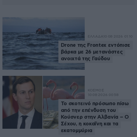
ΕΛΛΑΔΑ
10·08·2026 01:10
Drone της Frontex εντόπισε
βάρκα με 26 μετανάστες
ανοιχτά της Γαύδου
ΚΟΣΜΟΣ
10·08·2026 00:58
Το σκοτεινό πρόσωπο πίσω
από την επένδυση του
Κούσνερ στην Αλβανία – Ο
Σέχου, η κοκαΐνη και τα
εκατομμύρια