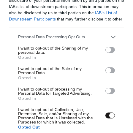
disclosure of your personal information by third parties on the
IAB’s list of downstream participants. This information may
TRENDING
also be disclosed by us to third parties on the
IAB’s List of
Downstream Participants
that may further disclose it to other
third parties.
Please note that this website/app uses one or more Google
Personal Data Processing Opt Outs
services and may gather and store information including but
not limited to your visit or usage behaviour. You may click to
I want to opt-out of the Sharing of my
personal data.
grant or deny consent to Google and its third-party tags to
Opted In
use your data for below specified purposes in below Google
consent section.
I want to opt-out of the Sale of my
Personal Data.
Opted In
I want to opt-out of processing my
Personal Data for Targeted Advertising.
Opted In
I want to opt-out of Collection, Use,
ΕΛΛΑΔΑ
10·08·2026 00:07
Retention, Sale, and/or Sharing of my
Σαν σήμερα 10 Αυγούστου: Η Ελλάδα αγγίζει
Personal Data that Is Unrelated with the
Purposes for which it was collected.
για λίγο το όνειρο «των δύο ηπείρων και των
Opted Out
πέντε θαλασσών»