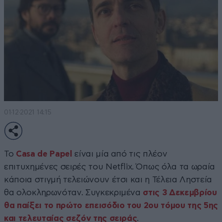
01·12·2021 14:15
Το
Casa de Papel
είναι μία από τις πλέον
επιτυχημένες σειρές του Netflix. Όπως όλα τα ωραία
κάποια στιγμή τελειώνουν έτσι και η Τέλεια Ληστεία
θα ολοκληρωνόταν. Συγκεκριμένα
στις 3 Δεκεμβρίου
θα παίξει το πρώτο επεισόδιο του 2ου τόμου της 5ης
και τελευταίας σεζόν της σειράς
.