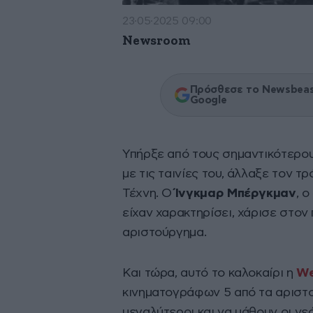
23·05·2025 09:00
Newsroom
Πρόσθεσε το Newsbeast
Google
Υπήρξε από τους σημαντικότερου
με τις ταινίες του, άλλαξε τον 
Τέχνη. Ο
Ίνγκμαρ Μπέργκμαν
, 
είχαν χαρακτηρίσει, χάρισε στον
αριστούργημα.
Και τώρα, αυτό το καλοκαίρι η
We
κινηματογράφων 5 από τα αριστο
μεγαλύτεροι και να μάθουν οι νεό