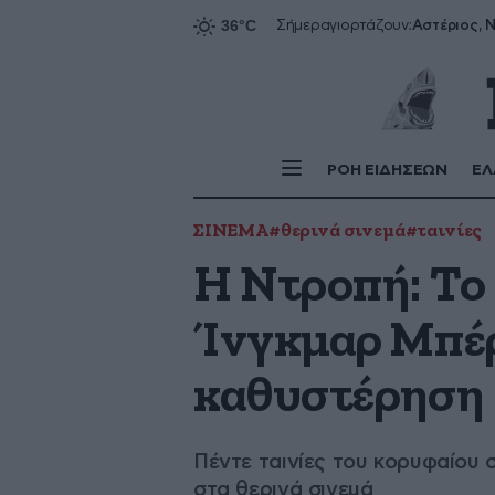
Αστέριος, Ν
Σήμερα
γιορτάζουν:
ΡΟΗ ΕΙΔΗΣΕΩΝ
ΕΛ
ΣΙΝΕΜΑ
#θερινά σινεμά
#ταινίες
Η Ντροπή: Το
Ίνγκμαρ Μπέ
καθυστέρηση
Πέντε ταινίες του κορυφαίου 
στα θερινά σινεμά