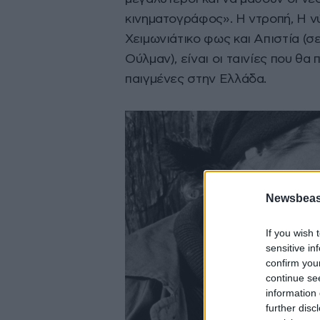
κινηματογράφος». Η ντροπή, Η ν
Χειμωνιάτικο φως και Απιστία (σ
Ούλμαν), είναι οι ταινίες που θα
παιγμένες στην Ελλάδα.
Newsbeast
If you wish 
sensitive in
confirm you
continue se
information 
further disc