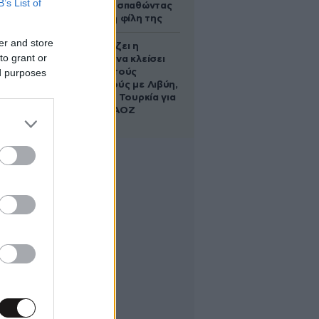
B’s List of
πνίγηκε προσπαθώντας
να σώσει τη φίλη της
er and store
Πώς σχεδιάζει η
to grant or
κυβέρνηση να κλείσει
ed purposes
τους ανοιχτούς
λογαριασμούς με Λιβύη,
Αλβανία και Τουρκία για
τη χάραξη ΑΟΖ