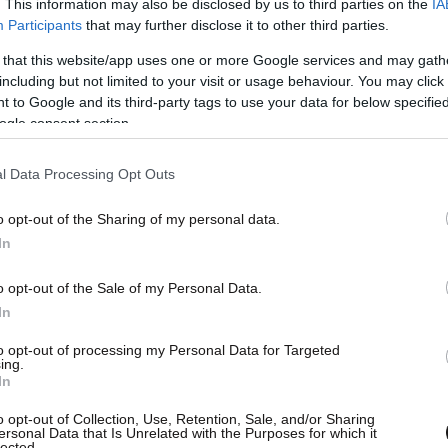
. This information may also be disclosed by us to third parties on the
IA
Participants
that may further disclose it to other third parties.
 that this website/app uses one or more Google services and may gath
including but not limited to your visit or usage behaviour. You may click 
 to Google and its third-party tags to use your data for below specifi
ogle consent section.
l Data Processing Opt Outs
το καλοκαίρι, θα ξεκινήσει την
Πέμπτη 29
ταγωνιστές τους αγαπημένους ηθοποιούς του
o opt-out of the Sharing of my personal data.
In
ίντοφ
και
Λιβ Ούλμαν
, η οποία εκτός από
ε και σύντροφός του.
o opt-out of the Sale of my Personal Data.
In
φιέρωμα στον σκηνοθέτη, είναι μια σπουδή της
to opt-out of processing my Personal Data for Targeted
ίοδο πολέμου και αποτελεί την πιο πολιτική
ing.
In
αναγνωρίστηκε, καθυστερημένα, ως ένα από τα
η.
o opt-out of Collection, Use, Retention, Sale, and/or Sharing
ersonal Data that Is Unrelated with the Purposes for which it
lected.