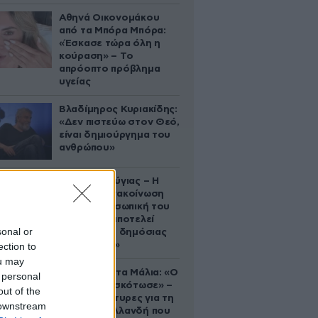
Αθηνά Οικονομάκου
από τα Μπόρα Μπόρα:
«Έσκασε τώρα όλη η
κούραση» – Το
απρόοπτο πρόβλημα
υγείας
Βλαδίμηρος Κυριακίδης:
«Δεν πιστεύω στον Θεό,
είναι δημιούργημα του
ανθρώπου»
Χρίστος Κούγιας – Η
αυστηρή ανακοίνωση
για την προσωπική του
ζωή: «Δεν αποτελεί
sonal or
αντικείμενο δημόσιας
συζήτησης»
ection to
ou may
Τραγωδία στα Μάλια: «Ο
 personal
πανικός τη σκότωσε» –
out of the
Τι λένε μάρτυρες για τη
 downstream
42χρονη Ολλανδή που