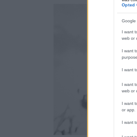
Opted 
Google 
I want t
web or d
I want t
purpose
I want 
I want t
web or d
I want t
or app.
I want t
I want t