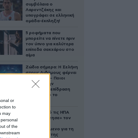
συμβόλαια ο
Λαρεντζάκης και
υπογράφει σε ελληνική
ομάδα-έκπληξη!
5 ροφήματα που
μπορείτε να πίνετε πριν
τον ύπνο για καλύτερα
επίπεδα σακχάρου στο
αίμα
Ζώδια σήμερα: Η Σελήνη
στους Διδύμους φέρνει
ανατροπές – Ποιοι
δέχονται την
ευεργετική επίδραση
του Δία από το
sonal or
απόγευμα;
ection to
Ζευγάρι από τις ΗΠΑ
ou may
που «υιοθέτησε» τον
 personal
Αφγανό
out of the
κατηγορούμενο για τη
 downstream
δολοφονία της