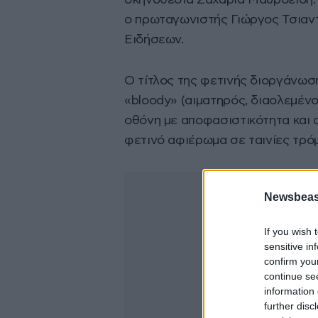
σκηνοθεσία Ζαχαρία Μαυροειδή. 
ο πρωταγωνιστής Γιώργος Τσιαν
Ειδήσεων.
Ο τίτλος της φετινής διοργάνωση
«bloody» (αιματηρός, διαολεμένο
οθόνη με αποφασιστικότητα και α
φετινό αφιέρωμα σε ταινίες τρό
Newsbeast
If you wish 
sensitive in
confirm you
continue se
information 
further disc