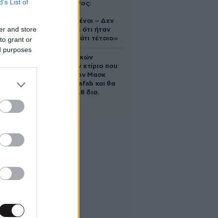
B’s List of
Ελίζαμπεθ Ρος:
«Είμαστε
συντετριμμένοι – Δεν
er and store
έδειξε ποτέ ότι ήταν
ικανός για κάτι τέτοιο»
to grant or
ed purposes
Το φαραωνικών
διαστάσεων κτίριο που
χτίζει ο Έλον Μασκ
λέγεται Terafab και θα
κοστίσει 16,8 δισ.
δολάρια