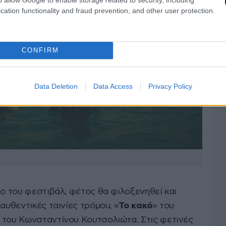
cation functionality and fraud prevention, and other user protection.
CONFIRM
Data Deletion
Data Access
Privacy Policy
λο του φεστιβάλ, φέτος θα φιλοξενηθεί και
αυθεντικές ταινίες τρόμου, «
Το κακό
» του
 του Κωνσταντίνου Κουτσολιώτα. Στις φετινές