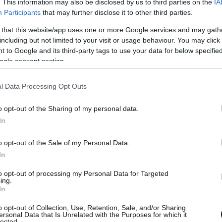
. This information may also be disclosed by us to third parties on the
IA
Participants
that may further disclose it to other third parties.
 that this website/app uses one or more Google services and may gath
including but not limited to your visit or usage behaviour. You may click 
 to Google and its third-party tags to use your data for below specifi
ogle consent section.
l Data Processing Opt Outs
o opt-out of the Sharing of my personal data.
In
o opt-out of the Sale of my Personal Data.
In
to opt-out of processing my Personal Data for Targeted
ing.
In
o opt-out of Collection, Use, Retention, Sale, and/or Sharing
ersonal Data that Is Unrelated with the Purposes for which it
ντρια και «ψυχή» του Φεστιβάλ από την ίδρυσή
lected.