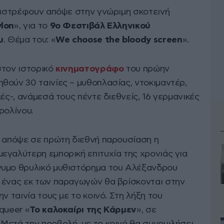
επιστρέφουν απόψε στην γνώριμη σκοτεινή
lon
», για το
9ο Φεστιβάλ Ελληνικού
υ
. Θέμα του: «
We choose the bloody screen
».
τον ιστορικό
κινηματογράφο
του πρώην
θούν 30 ταινίες – μυθοπλασίας, ντοκιμαντέρ,
ές-, ανάμεσά τους πέντε διεθνείς, 16 γερμανικές
ρολίνου.
ί απόψε σε πρώτη διεθνή παρουσίαση η
μεγαλύτερη εμπορική επιτυχία της χρονιάς για
νυμο θρυλικό μυθιστόρημα του Αλέξανδρου
 ένας εκ των παραγωγών θα βρίσκονται στην
ν ταινία τους με το κοινό. Στη λήξη του
queer «
Το καλοκαίρι της Κάρμεν
», σε