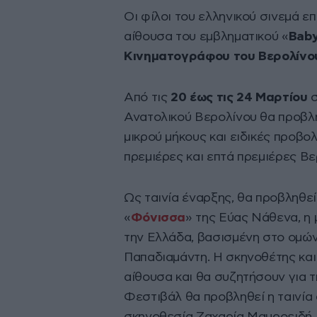
Οι φίλοι του ελληνικού σινεμά 
αίθουσα του εμβληματικού «
Baby
Κινηματογράφου του Βερολίνο
Από τις
20 έως τις 24 Μαρτίου
σ
Ανατολικού Βερολίνου θα προβλη
μικρού μήκους και ειδικές προβολ
πρεμιέρες και επτά πρεμιέρες Βε
Ως ταινία έναρξης, θα προβληθε
«
Φόνισσα
» της Εύας Νάθενα, η 
την Ελλάδα, βασισμένη στο ομώ
Παπαδιαμάντη. Η σκηνοθέτης και
αίθουσα και θα συζητήσουν για τη
Φεστιβάλ θα προβληθεί η ταινία 