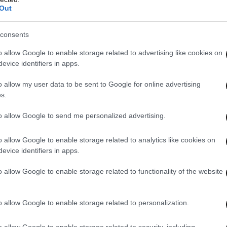
Out
μεί με ενθουσιασμό τις φετινές «πρωτιές» της
προσθήκη ενός ακόμη βραβείου, αυτού για τις
consents
 ολοκληρώνεται και η διάσταση των βραβείων. Οι
ν ένα πολύ ειδικό και πιστό κοινό, το οποίο
o allow Google to enable storage related to advertising like cookies on
evice identifiers in apps.
κ. Σταυριανίδου και επισημαίνει ότι τα σύντομα
ιλή, καθώς μπορεί κανείς να τα δει οπουδήποτε,
o allow my user data to be sent to Google for online advertising
φωνο. Το «short film award», με τη χορηγία του
s.
τεθεί στο «βραβείο μυθοπλασίας», που χορηγεί το
to allow Google to send me personalized advertising.
φου
και στο «βραβείο ντοκιμαντέρ» που
usou Music Group.
o allow Google to enable storage related to analytics like cookies on
evice identifiers in apps.
o allow Google to enable storage related to functionality of the website
o allow Google to enable storage related to personalization.
o allow Google to enable storage related to security, including