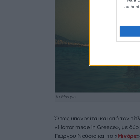
authenti
Το Μινόρε
Όπως υπονοείται και από τον τίτ
«Horror made in Greece», με δύο 
Γιώργου Νούσια και το «
Μινόρε
»