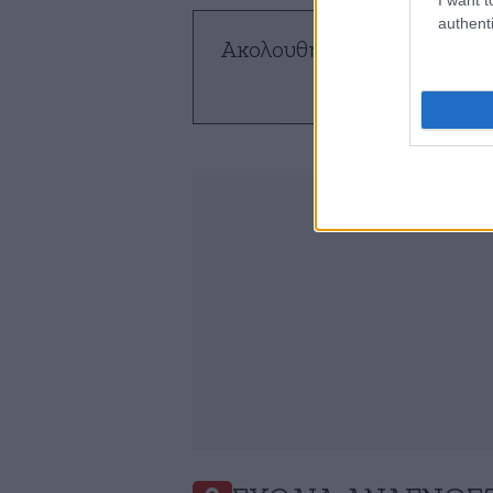
authenti
Ακολουθήστε το
NEWSBE
ό