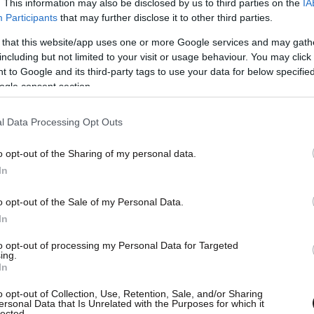
. This information may also be disclosed by us to third parties on the
IA
Participants
that may further disclose it to other third parties.
, «The Afterlove», κυκλοφόρησε το 2017. Το
 that this website/app uses one or more Google services and may gath
τη στιγμή διαθέσιμο για προπαραγγελία μέσω της
including but not limited to your visit or usage behaviour. You may click 
 to Google and its third-party tags to use your data for below specifi
ogle consent section.
l Data Processing Opt Outs
o opt-out of the Sharing of my personal data.
In
o opt-out of the Sale of my Personal Data.
In
to opt-out of processing my Personal Data for Targeted
ing.
In
o opt-out of Collection, Use, Retention, Sale, and/or Sharing
ersonal Data that Is Unrelated with the Purposes for which it
lected.