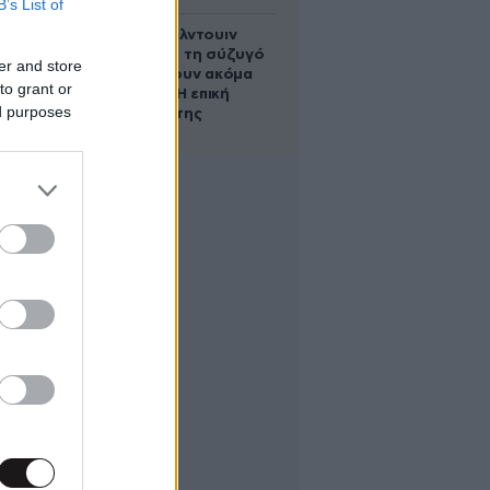
B’s List of
Ο Άλεκ Μπάλντουιν
ζήτησε από τη σύζυγό
er and store
του να κάνουν ακόμα
to grant or
ένα παιδί – Η επική
ed purposes
αντίδρασή της