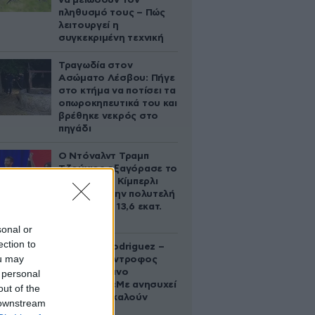
να μειώσουν τον
πληθυσμό τους – Πώς
λειτουργεί η
συγκεκριμένη τεχνική
Τραγωδία στον
Ασώματο Λέσβου: Πήγε
στο κτήμα να ποτίσει τα
οπωροκηπευτικά του και
βρέθηκε νεκρός στο
πηγάδι
Ο Ντόναλντ Τραμπ
Τζούνιορ εξαγόρασε το
μερίδιο της Κίμπερλι
Γκίλφοϊλ στην πολυτελή
έπαυλη των 13,6 εκατ.
δολαρίων
sonal or
ection to
Georgina Rodriguez –
ou may
Ξεσπά η σύντροφος
του Κριστιάνο
 personal
Ρονάλντο: «Με ανησυχεί
out of the
που με αποκαλούν
 downstream
χοντρή»