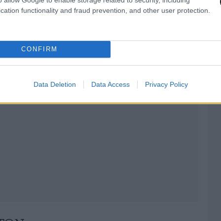
cation functionality and fraud prevention, and other user protection.
AST
στο
Google News
και μάθετε πρώτοι
λες τις ειδήσεις
CONFIRM
Data Deletion
Data Access
Privacy Policy