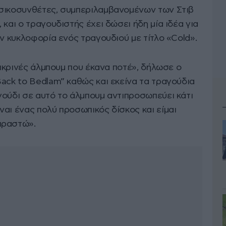
υσικοσυνθέτες, συμπεριλαμβανομένων των Στιβ
 και ο τραγουδιστής έχει δώσει ήδη μία ιδέα για
ην κυκλοφορία ενός τραγουδιού με τίτλο «Cold».
ιλικρινές άλμπουμ που έκανα ποτέ», δήλωσε ο
ack to Bedlam” καθώς και εκείνα τα τραγούδια
γούδι σε αυτό το άλμπουμ αντιπροσωπεύει κάτι
αι ένας πολύ προσωπικός δίσκος και είμαι
ιραστώ».