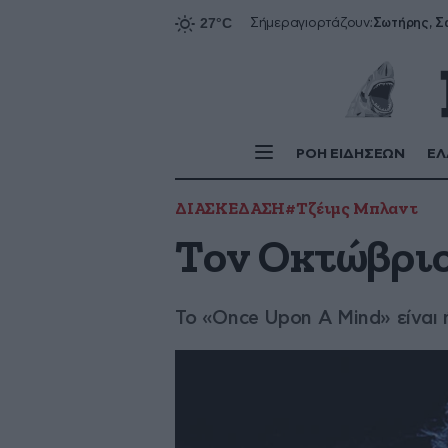
Σήμερα
γιορτάζουν:
ΡΟΗ ΕΙΔΗΣΕΩΝ
ΕΛ
ΔΙΑΣΚΕΔΑΣΗ
#Τζέιμς Μπλαντ
Τον Οκτώβριο
Το «Once Upon A Mind» είναι 