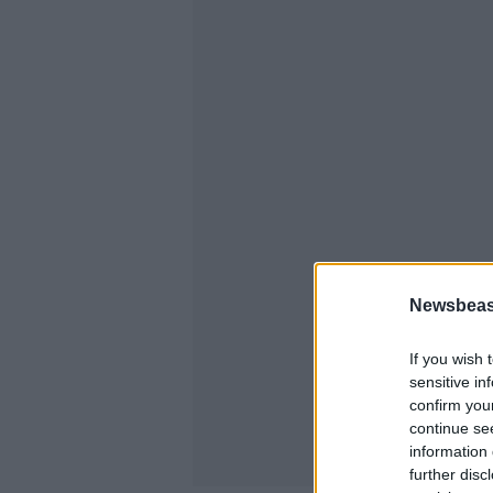
Newsbeast
If you wish 
sensitive in
confirm you
continue se
information 
further disc