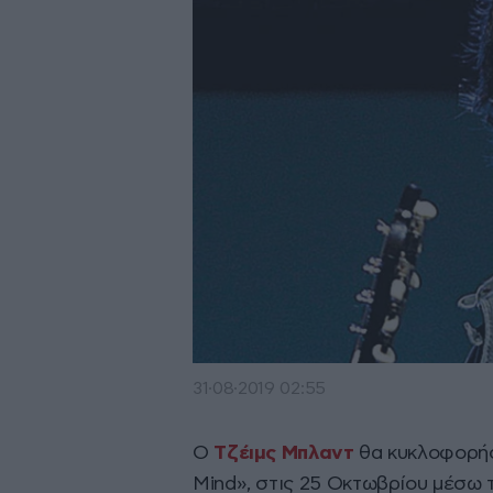
31·08·2019 02:55
Ο
Τζέιμς Μπλαντ
θα κυκλοφορήσε
Mind», στις 25 Οκτωβρίου μέσω τ