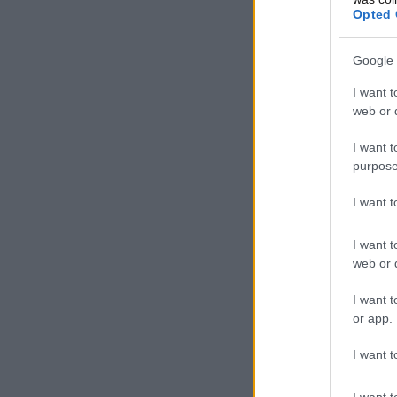
Opted 
Google 
I want t
web or d
I want t
purpose
I want 
I want t
web or d
I want t
or app.
I want t
I want t