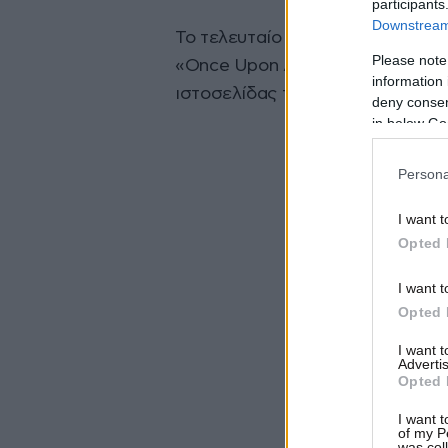
participants
Downstream 
Το τελευταίο άλμπουμ του Μπλαντ
Please note
«Once Upon A Mind» είναι αυτή 
information 
ιστοσελίδας του τραγουδιστή.
deny consent
in below Go
Persona
I want t
Opted 
I want t
Opted 
I want 
Advertis
Opted 
I want t
of my P
was col