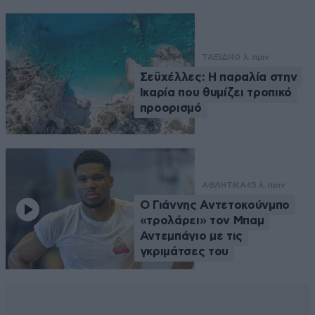
ΤΑΞΙΔΙ
40 λ. πριν
Σεϋχέλλες: Η παραλία στην
Ικαρία που θυμίζει τροπικό
προορισμό
ΑΘΛΗΤΙΚΑ
45 λ. πριν
Ο Γιάννης Αντετοκούνμπο
«τρολάρει» τον Μπαμ
Αντεμπάγιο με τις
γκριμάτσες του