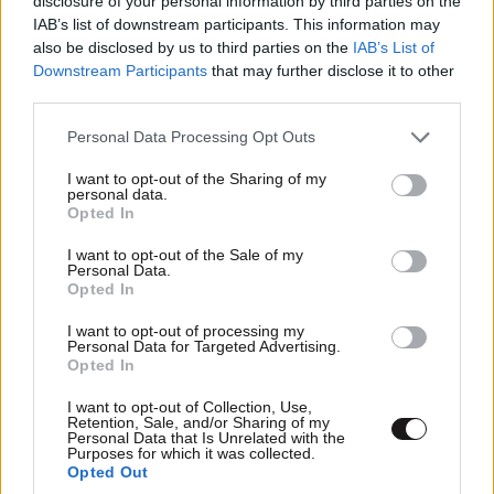
disclosure of your personal information by third parties on the
και οι μύες – Νευρολόγος εξηγεί πώς να
IAB’s list of downstream participants. This information may
also be disclosed by us to third parties on the
IAB’s List of
ενισχύσετε την υγεία του εγκεφάλου
Downstream Participants
that may further disclose it to other
third parties.
Please note that this website/app uses one or more Google
Personal Data Processing Opt Outs
services and may gather and store information including but
not limited to your visit or usage behaviour. You may click to
I want to opt-out of the Sharing of my
personal data.
grant or deny consent to Google and its third-party tags to
Opted In
use your data for below specified purposes in below Google
consent section.
I want to opt-out of the Sale of my
Personal Data.
Opted In
I want to opt-out of processing my
Personal Data for Targeted Advertising.
Opted In
I want to opt-out of Collection, Use,
Retention, Sale, and/or Sharing of my
ΟΙΚΟΝΟΜΙΑ
3 ω. πριν
Personal Data that Is Unrelated with the
Purposes for which it was collected.
Οι μεταφορές χρημάτων μέσω IRIS στο
Opted Out
μικροσκόπιο της ΑΑΔΕ – Γιατί είναι σημαντική η