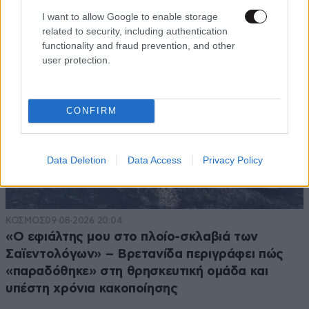
I want to allow Google to enable storage
related to security, including authentication
functionality and fraud prevention, and other
user protection.
CONFIRM
Data Deletion
Data Access
Privacy Policy
ΚΟΣΜΟΣ
09·08·2026 20:04
«Ο εφιάλτης μου στο πλοίο-σκλαβιά των
Σαϊεντολόγων» – Βρετανίδα περιγράφει πώς
«παραδόθηκε» στη θρησκευτική ομάδα και
υπέστη χρόνια κακοποίησης