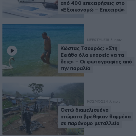
από 400 επιχειρήσεις στο
«Εξοικονομώ – Επιχειρώ»
LIFESTYLE
18 λ. πριν
Κώστας Τσουρός: «Στη
Σκιάθο όλα μπορείς να τα
δεις» – Οι φωτογραφίες από
την παραλία
ΚΟΣΜΟΣ
24 λ. πριν
Οκτώ διαμελισμένα
πτώματα βρέθηκαν θαμμένα
σε παράνομο μεταλλείο