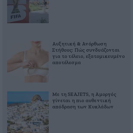
Αυξητική & Ανόρθωση
Στήθους: Πώς συνδυάζονται
για το τέλειο, εξατομικευμένο
αποτέλεσμα
Με τη SEAJETS, η Αμοργός
γίνεται η πιο αυθεντική
απόδραση των Κυκλάδων