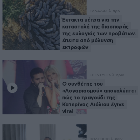
ΕΛΛΑΔΑ
3 λ. πριν
Έκτακτα μέτρα για την
καταστολή της διασποράς
της ευλογιάς των προβάτων,
έπειτα από μόλυνση
εκτροφών
LIFESTYLE
6 λ. πριν
Ο συνθέτης του
«Λογαριασμού» αποκαλύπτει
πώς το τραγούδι της
Κατερίνας Λιόλιου έγινε
viral
ΠΟΛΙΤΙΚΗ
8 λ. πριν