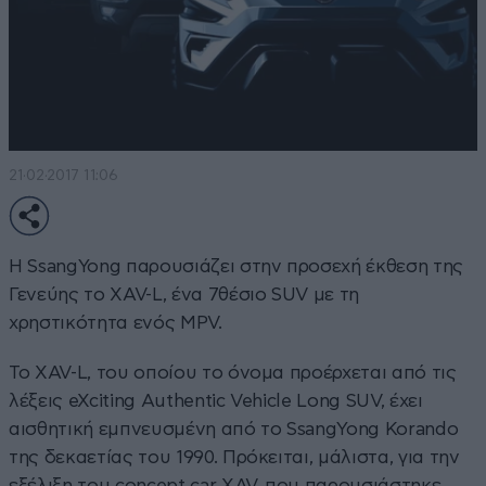
21·02·2017 11:06
Η SsangYong παρουσιάζει στην προσεχή έκθεση της
Γενεύης το XAV-L, ένα 7θέσιο SUV με τη
χρηστικότητα ενός MPV.
Το XAV-L, του οποίου το όνομα προέρχεται από τις
λέξεις eXciting Authentic Vehicle Long SUV, έχει
αισθητική εμπνευσμένη από το SsangYong Korando
της δεκαετίας του 1990. Πρόκειται, μάλιστα, για την
εξέλιξη του concept car XAV, που παρουσιάστηκε