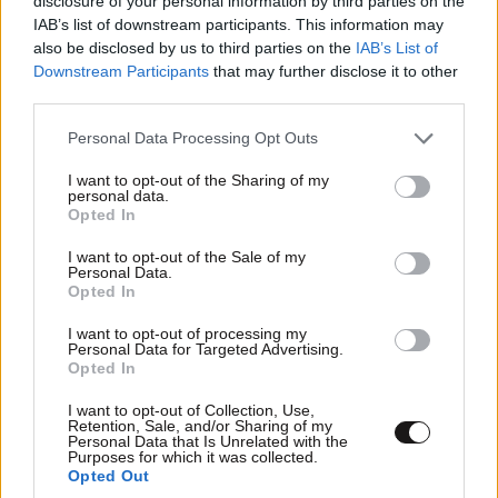
disclosure of your personal information by third parties on the
IAB’s list of downstream participants. This information may
also be disclosed by us to third parties on the
IAB’s List of
Downstream Participants
that may further disclose it to other
ΕΛΛΑΔΑ
06·08·2026 00:09
third parties.
Σαν σήμερα 6 Αυγούστου: Πεθαίνει η Ρίτα
Please note that this website/app uses one or more Google
Σακελλαρίου, η λαϊκή ντίβα που έκανε τη ζωή
Personal Data Processing Opt Outs
services and may gather and store information including but
της τραγούδι
not limited to your visit or usage behaviour. You may click to
I want to opt-out of the Sharing of my
personal data.
grant or deny consent to Google and its third-party tags to
Opted In
use your data for below specified purposes in below Google
consent section.
I want to opt-out of the Sale of my
Personal Data.
Opted In
I want to opt-out of processing my
Personal Data for Targeted Advertising.
Opted In
I want to opt-out of Collection, Use,
Retention, Sale, and/or Sharing of my
Personal Data that Is Unrelated with the
Purposes for which it was collected.
Opted Out