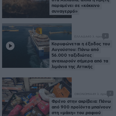
παραμένει σε «κόκκινο
συναγερμό»
4
ΕΛΛΑΔΑ
40 λ. πριν
Κορυφώνεται η έξοδος του
Αυγούστου: Πάνω από
56.000 ταξιδιώτες
αναχωρούν σήμερα από τα
λιμάνια της Αττικής
3
ΟΙΚΟΝΟΜΙΑ
49 λ. πριν
Φρένο στην ακρίβεια: Πάνω
από 900 προϊόντα μπαίνουν
στη «μάχη» του ραφιού