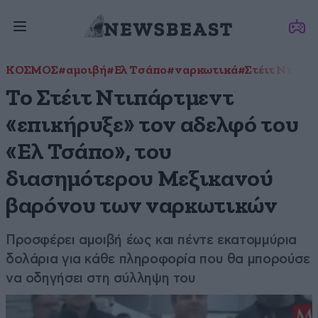
ΚΟΣΜΟΣ
#αμοιβή
#Ελ Τσάπο
#ναρκωτικά
#Στέιτ Ντιπά
Το Στέιτ Ντιπάρτμεντ
«επικήρυξε» τον αδελφό του
«Ελ Τσάπο», του
διασημότερου Μεξικανού
βαρόνου των ναρκωτικών
Προσφέρει αμοιβή έως και πέντε εκατομμύρια
δολάρια για κάθε πληροφορία που θα μπορούσε
να οδηγήσει στη σύλληψη του