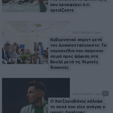
που προσφέρει ό,τι
χρειάζεστε
ΠΟΛΙΤΙΚΗ
30 λ. πριν
Κυβερνητικό σπριντ μετά
τον Δεκαπενταύγουστο: Τα
νομοσχέδια που παίρνουν
σειρά προς ψήφιση στη
Βουλή μετά τις θερινές
διακοπές
2
ΑΘΛΗΤΙΚΑ
35 λ. πριν
Ο Χατζηγιοβάνης κάλυψε
το ποσό που είχε ανάγκη ο
μικρός Δημήτρης