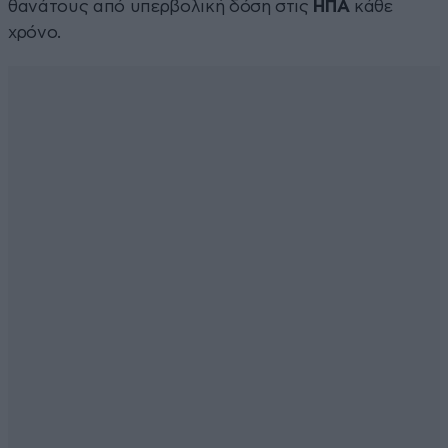
θανάτους από υπερβολική δόση στις
ΗΠΑ
κάθε
χρόνο.