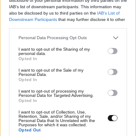
disclosure of your personal information by third parties on the
IAB’s list of downstream participants. This information may
also be disclosed by us to third parties on the
IAB’s List of
Downstream Participants
that may further disclose it to other
third parties.
Please note that this website/app uses one or more Google
Personal Data Processing Opt Outs
services and may gather and store information including but
not limited to your visit or usage behaviour. You may click to
I want to opt-out of the Sharing of my
personal data.
grant or deny consent to Google and its third-party tags to
Opted In
use your data for below specified purposes in below Google
consent section.
I want to opt-out of the Sale of my
Personal Data.
Opted In
I want to opt-out of processing my
Personal Data for Targeted Advertising.
Opted In
I want to opt-out of Collection, Use,
Retention, Sale, and/or Sharing of my
Personal Data that Is Unrelated with the
Purposes for which it was collected.
Opted Out