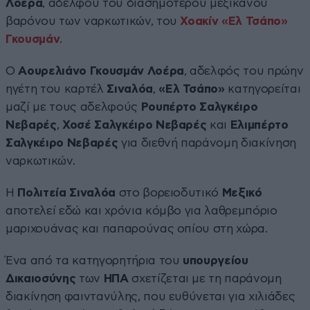
Λοέρα
, αδελφού του διασημότερου μεξικανού
βαρόνου των ναρκωτικών, του
Χοακίν «Ελ Τσάπο»
Γκουσμάν
.
Ο
Αουρελιάνο Γκουσμάν Λοέρα
, αδελφός του πρώην
ηγέτη του καρτέλ
Σιναλόα
,
«Ελ Τσάπο»
κατηγορείται
μαζί με τους αδελφούς
Ρουπέρτο Σαλγκέιρο
Νεβαρές
,
Χοσέ Σαλγκέιρο Νεβαρές
και
Ελιμπέρτο
Σαλγκέιρο Νεβαρές
για διεθνή παράνομη διακίνηση
ναρκωτικών.
Η
Πολιτεία Σιναλόα
στο βορειοδυτικό
Μεξικό
αποτελεί εδώ και χρόνια κόμβο για λαθρεμπόριο
μαριχουάνας και παπαρούνας οπίου στη χώρα.
Ένα από τα κατηγορητήρια του
υπουργείου
Δικαιοσύνης
των
ΗΠΑ
σχετίζεται με τη παράνομη
διακίνηση φαιντανύλης, που ευθύνεται για χιλιάδες