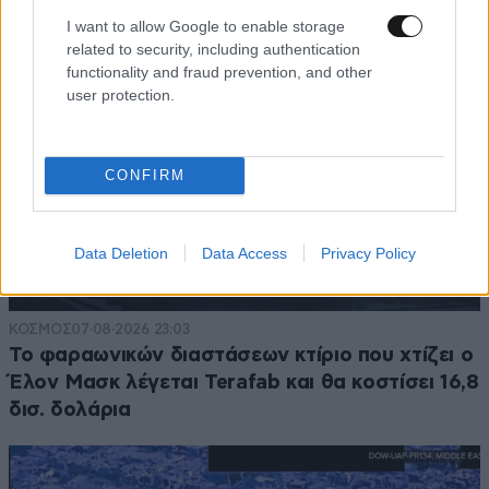
I want to allow Google to enable storage
related to security, including authentication
functionality and fraud prevention, and other
user protection.
CONFIRM
Data Deletion
Data Access
Privacy Policy
ΚΟΣΜΟΣ
07·08·2026 23:03
Το φαραωνικών διαστάσεων κτίριο που χτίζει ο
Έλον Μασκ λέγεται Terafab και θα κοστίσει 16,8
δισ. δολάρια