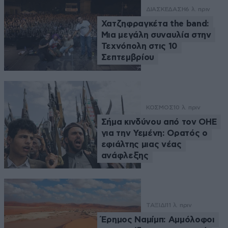
ΔΙΑΣΚΕΔΑΣΗ
6 λ. πριν
Χατζηφραγκέτα the band:
Μια μεγάλη συναυλία στην
Τεχνόπολη στις 10
Σεπτεμβρίου
ΚΟΣΜΟΣ
10 λ. πριν
Σήμα κινδύνου από τον ΟΗΕ
για την Υεμένη: Ορατός ο
εφιάλτης μιας νέας
ανάφλεξης
ΤΑΞΙΔΙ
11 λ. πριν
Έρημος Ναμίμπ: Αμμόλοφοι