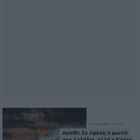
ΕΛΛΑΔΑ
36 λ. πριν
Λασίθι: Σε ύφεση η φωτιά
στα Αχλάδια, αλλά η Κρήτη