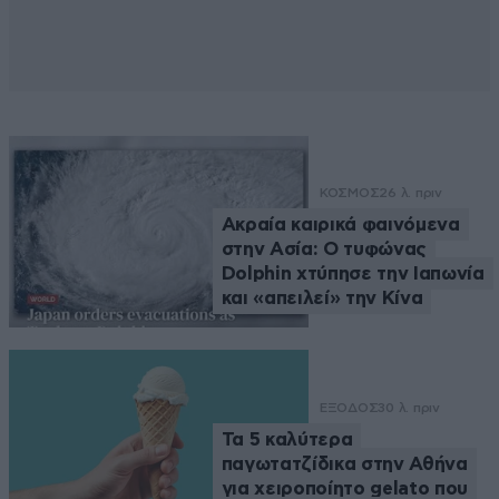
ΚΟΣΜΟΣ
26 λ. πριν
Ακραία καιρικά φαινόμενα
στην Ασία: Ο τυφώνας
Dolphin χτύπησε την Ιαπωνία
και «απειλεί» την Κίνα
ΕΞΟΔΟΣ
30 λ. πριν
Τα 5 καλύτερα
παγωτατζίδικα στην Αθήνα
για χειροποίητο gelato που