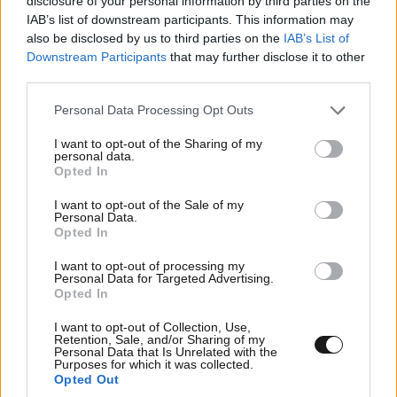
disclosure of your personal information by third parties on the
IAB’s list of downstream participants. This information may
also be disclosed by us to third parties on the
IAB’s List of
Downstream Participants
that may further disclose it to other
Ακολουθήστε το
NEWSBEAST
στο
Google News
third parties.
και μάθετε πρώτοι όλες τις ειδήσεις
Please note that this website/app uses one or more Google
Personal Data Processing Opt Outs
services and may gather and store information including but
not limited to your visit or usage behaviour. You may click to
I want to opt-out of the Sharing of my
personal data.
grant or deny consent to Google and its third-party tags to
Opted In
use your data for below specified purposes in below Google
consent section.
I want to opt-out of the Sale of my
Personal Data.
Opted In
I want to opt-out of processing my
Personal Data for Targeted Advertising.
Opted In
I want to opt-out of Collection, Use,
Retention, Sale, and/or Sharing of my
Personal Data that Is Unrelated with the
Purposes for which it was collected.
Opted Out