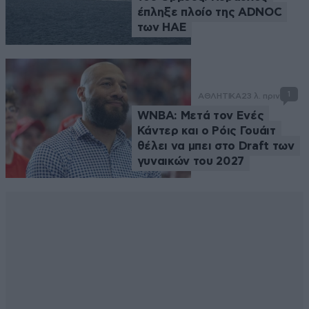
έπληξε πλοίο της ADNOC
των ΗΑΕ
1
ΑΘΛΗΤΙΚΑ
23 λ. πριν
WNBA: Μετά τον Ενές
Κάντερ και ο Ρόις Γουάιτ
θέλει να μπει στο Draft των
γυναικών του 2027