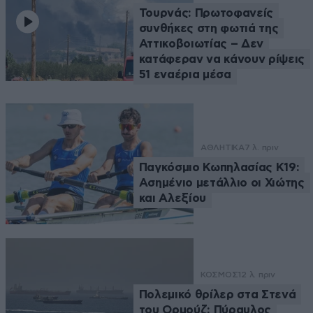
Τουρνάς: Πρωτοφανείς
συνθήκες στη φωτιά της
Αττικοβοιωτίας – Δεν
κατάφεραν να κάνουν ρίψεις
51 εναέρια μέσα
ΑΘΛΗΤΙΚΑ
7 λ. πριν
Παγκόσμιο Κωπηλασίας Κ19:
Ασημένιο μετάλλιο οι Χιώτης
και Αλεξίου
ΚΟΣΜΟΣ
12 λ. πριν
Πολεμικό θρίλερ στα Στενά
του Ορμούζ: Πύραυλος