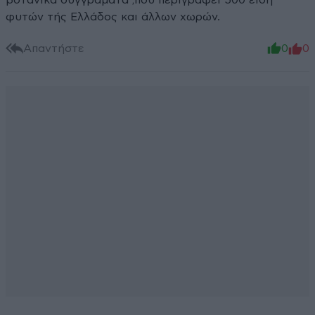
βοτανικά συγγράματα ,πού περιγράφει 500 είδη
φυτών τής Ελλάδος και άλλων χωρών.
Απαντήστε
0
0