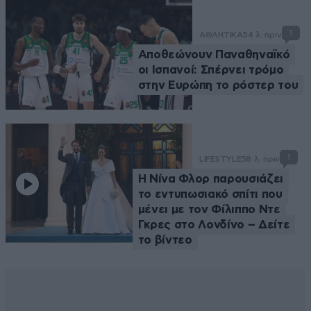
1
ΑΘΛΗΤΙΚΑ
54 λ. πριν
Αποθεώνουν Παναθηναϊκό
οι Ισπανοί: Σπέρνει τρόμο
στην Ευρώπη το ρόστερ του
1
LIFESTYLE
58 λ. πριν
Η Νίνα Φλορ παρουσιάζει
το εντυπωσιακό σπίτι που
μένει με τον Φίλιππο Ντε
Γκρες στο Λονδίνο – Δείτε
το βίντεο