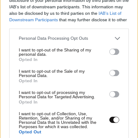
disclosure of your personal information by third parties on the
IAB’s list of downstream participants. This information may
also be disclosed by us to third parties on the
IAB’s List of
Downstream Participants
that may further disclose it to other
third parties.
Please note that this website/app uses one or more Google
Personal Data Processing Opt Outs
services and may gather and store information including but
not limited to your visit or usage behaviour. You may click to
I want to opt-out of the Sharing of my
personal data.
grant or deny consent to Google and its third-party tags to
Opted In
use your data for below specified purposes in below Google
consent section.
I want to opt-out of the Sale of my
Personal Data.
Opted In
I want to opt-out of processing my
Personal Data for Targeted Advertising.
Opted In
I want to opt-out of Collection, Use,
Retention, Sale, and/or Sharing of my
Personal Data that Is Unrelated with the
Purposes for which it was collected.
Opted Out