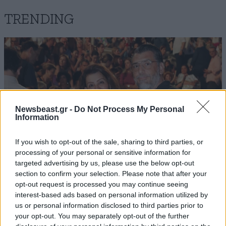
TRENDING
Newsbeast.gr -
Do Not Process My Personal
Information
If you wish to opt-out of the sale, sharing to third parties, or
processing of your personal or sensitive information for
targeted advertising by us, please use the below opt-out
section to confirm your selection. Please note that after your
opt-out request is processed you may continue seeing
LIFESTYLE
08·08·2026 09:01
interest-based ads based on personal information utilized by
Νία Βαρντάλος – Σπύρος Κατσαγάνης: Μια
us or personal information disclosed to third parties prior to
σχέση που θυμίζει σενάριο ταινίας και μετρά
your opt-out. You may separately opt-out of the further
πάνω από τέσσερα χρόνια