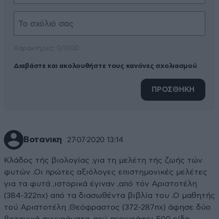
Xαρακτήρες: 0/1000
Διαβάστε και ακολουθήστε τους κανόνες σχολιασμού
ΠΡΟΣΘΗΚΗ
Βοτανικη
27·07·2020 13:14
Κλάδος τής βιολογίας ,για τη μελέτη τής ζωής τών
φυτών .Οι πρώτες αξιόλογες επιστημονικές μελέτες
για τα φυτά ,ιστορικά έγιναν ,από τόν Αριστοτέλη
(384-322πχ) από τα διασωθέντα βιβλία του .Ο μαθητής
τού Αριστοτέλη ,Θεόφραστος (372-287πχ) άφησε δύο