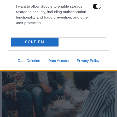
I want to allow Google to enable storage
related to security, including authentication
functionality and fraud prevention, and other
user protection.
ΟΙΚΟΝΟΜΙΑ
08·08·2026 13:03
CONFIRM
Ποιοι φορολογούμενοι θα λάβουν email ή
τηλεφώνημα από την ΑΑΔΕ για φορολογικές
εκκρεμότητες
Data Deletion
Data Access
Privacy Policy