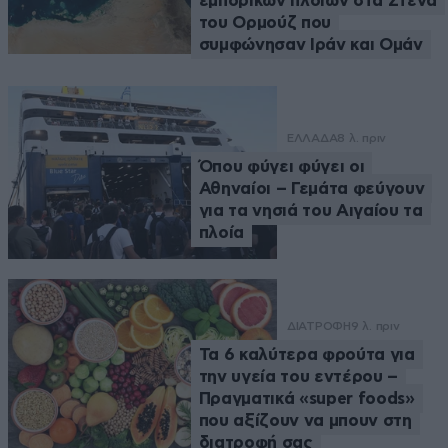
εμπορικών πλοίων στα Στενά
του Ορμούζ που
συμφώνησαν Ιράν και Ομάν
ΕΛΛΑΔΑ
8 λ. πριν
Όπου φύγει φύγει οι
Αθηναίοι – Γεμάτα φεύγουν
για τα νησιά του Αιγαίου τα
πλοία
ΔΙΑΤΡΟΦΗ
9 λ. πριν
Τα 6 καλύτερα φρούτα για
την υγεία του εντέρου –
Πραγματικά «super foods»
που αξίζουν να μπουν στη
διατροφή σας