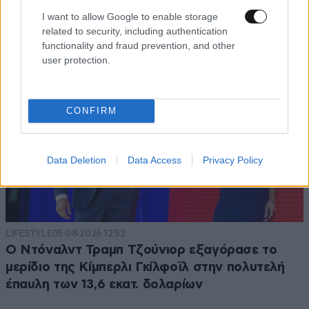
της τραγούδι
I want to allow Google to enable storage
related to security, including authentication
functionality and fraud prevention, and other
user protection.
CONFIRM
Data Deletion
Data Access
Privacy Policy
LIFESTYLE
05·08·2026 12:52
Ο Ντόναλντ Τραμπ Τζούνιορ εξαγόρασε το
μερίδιο της Κίμπερλι Γκίλφοϊλ στην πολυτελή
έπαυλη των 13,6 εκατ. δολαρίων