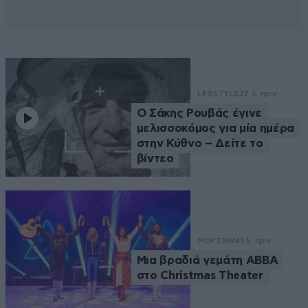
LIFESTYLE
37 λ. πριν
Ο Σάκης Ρουβάς έγινε
μελισσοκόμος για μία ημέρα
στην Κύθνο – Δείτε το
βίντεο
ΜΟΥΣΙΚΗ
41 λ. πριν
Μια βραδιά γεμάτη ABBA
στο Christmas Theater