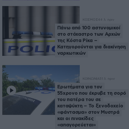
ΚΟΣΜΟΣ
44 λ. πριν
Πάνω από 100 αστυνομικοί
στο στόχαστρο των Αρχών
της Κόστα Ρίκα –
Κατηγορούνται για διακίνηση
ναρκωτικών
ΚΟΙΝΩΝΙΑ
51 λ. πριν
Ερωτήματα για τον
55χρονο που έκρυβε τη σορό
του πατέρα του σε
καταψύκτη – Το ξενοδοχείο
«φάντασμα» στον Μυστρά
και οι πινακίδες
«απαγορεύεται»