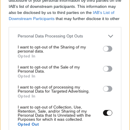
disclosure of your personal information by third parties on the
IAB’s list of downstream participants. This information may
also be disclosed by us to third parties on the
IAB’s List of
Downstream Participants
that may further disclose it to other
third parties.
Please note that this website/app uses one or more Google
Personal Data Processing Opt Outs
services and may gather and store information including but
not limited to your visit or usage behaviour. You may click to
I want to opt-out of the Sharing of my
personal data.
grant or deny consent to Google and its third-party tags to
Opted In
use your data for below specified purposes in below Google
consent section.
I want to opt-out of the Sale of my
Personal Data.
Opted In
I want to opt-out of processing my
Personal Data for Targeted Advertising.
Opted In
I want to opt-out of Collection, Use,
Retention, Sale, and/or Sharing of my
Personal Data that Is Unrelated with the
Purposes for which it was collected.
LIFESTYLE
05·08·2026 17:48
Opted Out
Παλάτι Marivent: Πώς οι κληρονόμοι του