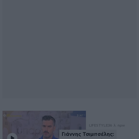
LIFESTYLE
36 λ. πριν
Γιάννης Τσιμιτσέλης: