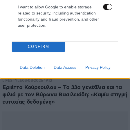
I want to allow Google to enable storage
related to security, including authentication
functionality and fraud prevention, and other
user protection.
CONFIRM
Data Deletion
Data Access
Privacy Policy
LIFESTYLE
08·08·2026 19:12
Εριέττα Κούρκουλου – Τα 33α γενέθλια και τα
φιλιά με τον Βύρωνα Βασιλειάδη: «Καμία στιγμή
ευτυχίας δεδομένη»