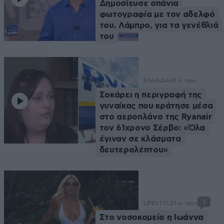
Δημοσίευσε σπάνια
φωτογραφία με τον αδελφό
του, Λάμπρο, για τα γενέθλιά
του
ΕΛΛΑΔΑ
48 λ. πριν
Σοκάρει η περιγραφή της
γυναίκας που κράτησε μέσα
στο αεροπλάνο της Ryanair
τον 61χρονο Σέρβο: «Όλα
έγιναν σε κλάσματα
δευτερολέπτου»
3
LIFESTYLE
1 ω. πριν
Στο νοσοκομείο η Ιωάννα