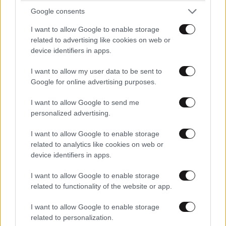
Μπορεί
03·06·2020 00:08
Google consents
I want to allow Google to enable storage
να ήταν μπουκωμένος
related to advertising like cookies on web or
device identifiers in apps.
Απαντήστε
2
1
I want to allow my user data to be sent to
ΈΤΣΙ !
Google for online advertising purposes.
03·06·2020 03:28
I want to allow Google to send me
μασαμπουκωμένος καλύτερα..! σαν και τα δικά
personalized advertising.
μας τα εγχώρια παπαγαλάκια !! που λογοκρίνουν
κιόλας.. τρομάρα τους!
I want to allow Google to enable storage
related to analytics like cookies on web or
Απαντήστε
0
0
device identifiers in apps.
I want to allow Google to enable storage
related to functionality of the website or app.
TRENDING
I want to allow Google to enable storage
related to personalization.