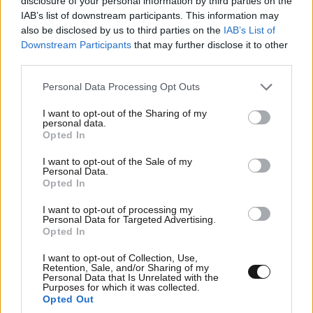
disclosure of your personal information by third parties on the
IAB’s list of downstream participants. This information may
also be disclosed by us to third parties on the
IAB’s List of
Downstream Participants
that may further disclose it to other
third parties.
Please note that this website/app uses one or more Google
Personal Data Processing Opt Outs
services and may gather and store information including but
not limited to your visit or usage behaviour. You may click to
I want to opt-out of the Sharing of my
personal data.
grant or deny consent to Google and its third-party tags to
Opted In
use your data for below specified purposes in below Google
.;.
03·06·2020 00:14
consent section.
I want to opt-out of the Sale of my
Personal Data.
Ρωτησαν οι δημοσιοκαφροι τον τριντο για τον τραμπ..
Opted In
τον τριντο, που ο τραμπ επανειλημμένως τον εχει
I want to opt-out of processing my
ξεβαφτισει. Σωνει και καλα να παιχτει το κολπο των
Personal Data for Targeted Advertising.
Opted In
δημοκρατικών μεσω μμε
I want to opt-out of Collection, Use,
Απαντήστε
2
1
Retention, Sale, and/or Sharing of my
Personal Data that Is Unrelated with the
Purposes for which it was collected.
Opted Out