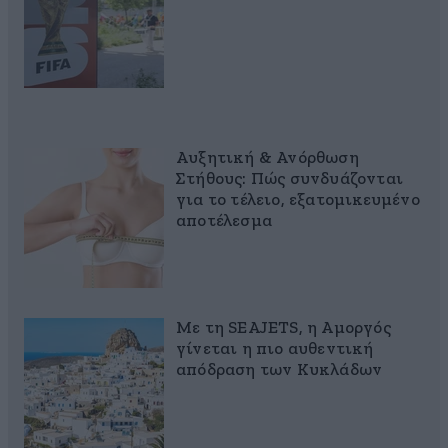
Αυξητική & Ανόρθωση
Στήθους: Πώς συνδυάζονται
για το τέλειο, εξατομικευμένο
αποτέλεσμα
Με τη SEAJETS, η Αμοργός
γίνεται η πιο αυθεντική
απόδραση των Κυκλάδων