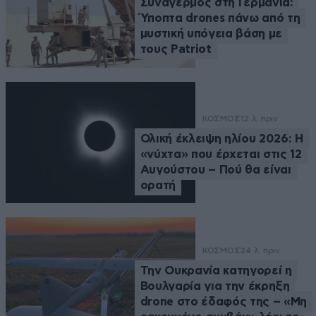
Συναγερμός στη Γερμανία:
Ύποπτα drones πάνω από τη
μυστική υπόγεια βάση με
τους Patriot
ΚΟΣΜΟΣ
12 λ. πριν
Ολική έκλειψη ηλίου 2026: Η
«νύχτα» που έρχεται στις 12
Αυγούστου – Πού θα είναι
ορατή
ΚΟΣΜΟΣ
24 λ. πριν
Την Ουκρανία κατηγορεί η
Βουλγαρία για την έκρηξη
drone στο έδαφός της – «Μη