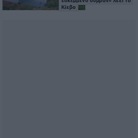
εσκεμμένο συμβάν» λέει το
Κίεβο