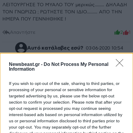
ΛΕΙΤΟΥΡΓΗΣΕ ΤΟ ΜΥΑΛΟ ΤΟΥ μερικώς........ ΔΗΛΑΔΗ
ΤΟΝ ΓΝΩΡΙΖΩ ; ΡΩΤΗΣΤΕ ΤΟΝ ΙΔΙΟ......... ΑΠΟ ΤΗΝ
ΗΜΕΡΑ ΠΟΥ ΓΕΝΝΗΘΗΚΕ !
Απαντήστε
2
1
Αυτό κατάλαβες εσύ?
03·06·2020 10:54
Τα γράφεις και με κεφαλαία -τρομάρα σου- μην
Newsbeast.gr -
Do Not Process My Personal
τυχόν και μας ξεφύγει τίποτα.
Information
Απαντήστε
0
0
If you wish to opt-out of the sale, sharing to third parties, or
processing of your personal or sensitive information for
targeted advertising by us, please use the below opt-out
section to confirm your selection. Please note that after your
opt-out request is processed you may continue seeing
interest-based ads based on personal information utilized by
us or personal information disclosed to third parties prior to
your opt-out. You may separately opt-out of the further