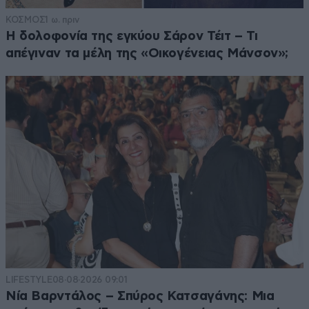
ΚΟΣΜΟΣ
1 ω. πριν
Η δολοφονία της εγκύου Σάρον Τέιτ – Τι
απέγιναν τα μέλη της «Οικογένειας Μάνσον»;
LIFESTYLE
08·08·2026 09:01
Νία Βαρντάλος – Σπύρος Κατσαγάνης: Μια