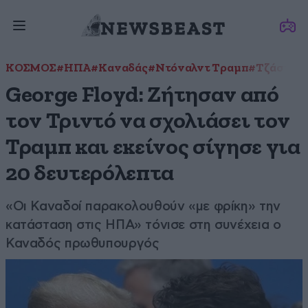
ΚΟΣΜΟΣ
#ΗΠΑ
#Καναδάς
#Ντόναλντ Τραμπ
#Τζάστιν 
George Floyd: Ζήτησαν από
τον Τριντό να σχολιάσει τον
Τραμπ και εκείνος σίγησε για
20 δευτερόλεπτα
«Οι Καναδοί παρακολουθούν «με φρίκη» την
κατάσταση στις ΗΠΑ» τόνισε στη συνέχεια ο
Καναδός πρωθυπουργός