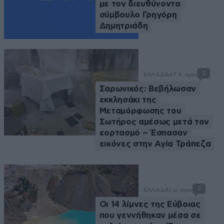
με τον διευθύνοντα
σύμβουλο Γρηγόρη
Δημητριάδη
3
ΕΛΛΑΔΑ
47 λ. πριν
Σαρωνικός: Βεβήλωσαν
εκκλησάκι της
Μεταμόρφωσης του
Σωτήρος αμέσως μετά τον
εορτασμό – Έσπασαν
εικόνες στην Αγία Τράπεζα
2
ΕΛΛΑΔΑ
1 ω. πριν
Οι 14 λίμνες της Εύβοιας
που γεννήθηκαν μέσα σε