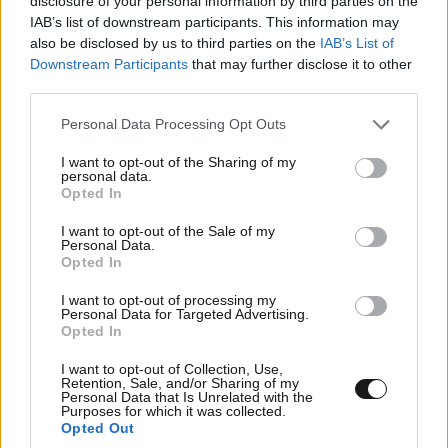
disclosure of your personal information by third parties on the
IAB’s list of downstream participants. This information may
also be disclosed by us to third parties on the
IAB’s List of
Downstream Participants
that may further disclose it to other
third parties.
Please note that this website/app uses one or more Google
Personal Data Processing Opt Outs
services and may gather and store information including but
not limited to your visit or usage behaviour. You may click to
I want to opt-out of the Sharing of my
personal data.
grant or deny consent to Google and its third-party tags to
Opted In
use your data for below specified purposes in below Google
consent section.
I want to opt-out of the Sale of my
Personal Data.
Opted In
I want to opt-out of processing my
Personal Data for Targeted Advertising.
Opted In
I want to opt-out of Collection, Use,
Retention, Sale, and/or Sharing of my
Personal Data that Is Unrelated with the
Purposes for which it was collected.
Opted Out