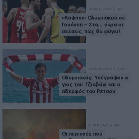
ΑΘΛΗΤΙΚΑ
11 λ. πριν
«Καψόνι» Ολυμπιακού σε
Γουόκαπ – Στα… άκρα οι
σχέσεις, πώς θα φύγει!
ΑΘΛΗΤΙΚΑ
13 λ. πριν
Ολυμπιακός: Υπέγραψαν ο
γιος του Τζιοβάνι και ο
αδερφός του Ρέτσου
ΕΛΛΑΔΑ
17 λ. πριν
Οι περιοχές που