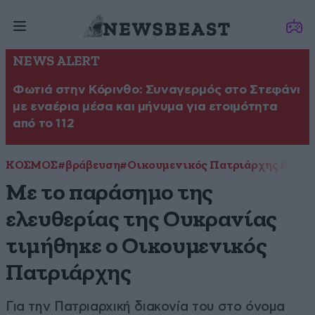
NEWS ALERT
Φωτιά στην Κόρινθο: Συναγερμός στο Στεφάνι
με εναέρια μέσα και μήνυμα για ετοιμότητα
από το 112
ΚΟΣΜΟΣ
#βράβευση
#Οικουμενικός Πατριάρχης Βαρθο
Με το παράσημο της
ελευθερίας της Ουκρανίας
τιμήθηκε ο Οικουμενικός
Πατριάρχης
Για την Πατριαρχική διακονία του στο όνομα