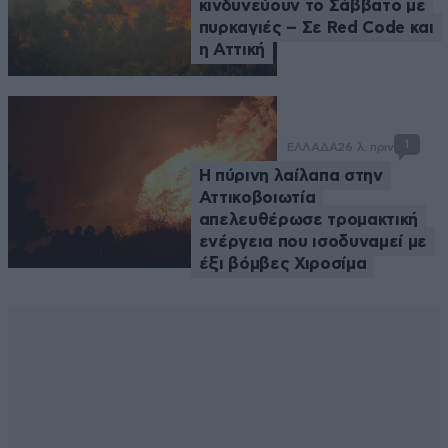
κινδυνεύουν το Σάββατο με
πυρκαγιές – Σε Red Code και
η Αττική
1
ΕΛΛΑΔΑ
26 λ. πριν
Η πύρινη λαίλαπα στην
Αττικοβοιωτία
απελευθέρωσε τρομακτική
ενέργεια που ισοδυναμεί με
έξι βόμβες Χιροσίμα