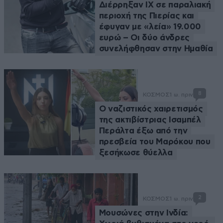
Διέρρηξαν ΙΧ σε παραλιακή
περιοχή της Πιερίας και
έφυγαν με «λεία» 19.000
ευρώ – Οι δύο άνδρες
συνελήφθησαν στην Ημαθία
8
ΚΟΣΜΟΣ
1 ω. πριν
Ο ναζιστικός χαιρετισμός
της ακτιβίστριας Ισαμπέλ
Περάλτα έξω από την
πρεσβεία του Μαρόκου που
ξεσήκωσε θύελλα
2
ΚΟΣΜΟΣ
1 ω. πριν
Μουσώνες στην Ινδία: