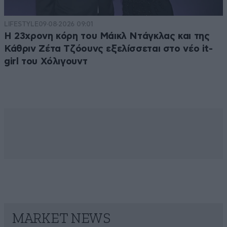
LIFESTYLE
09·08·2026 09:01
Η 23χρονη κόρη τoυ Μάικλ Ντάγκλας και της
Κάθριν Ζέτα Τζόουνς εξελίσσεται στο νέο it-
girl του Χόλιγουντ
MARKET NEWS