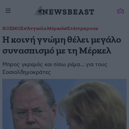
ΚΟΣΜΟΣ
#Άνγκελα Μέρκελ
#Στάινμπρουκ
Η κοινή γνώμη θέλει μεγάλο
συνασπισμό με τη Μέρκελ
Μπρος γκρεμός και πίσω ρέμα… για τους
Σοσιαλδημοκράτες