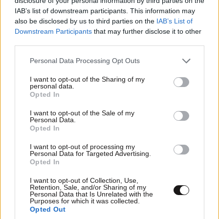
disclosure of your personal information by third parties on the
IAB’s list of downstream participants. This information may
also be disclosed by us to third parties on the
IAB’s List of
Downstream Participants
that may further disclose it to other
third parties.
Please note that this website/app uses one or more Google
Personal Data Processing Opt Outs
services and may gather and store information including but
ΣΧΌΛΙΑ ΑΝΑΓΝΩΣΤΏΝ
2
not limited to your visit or usage behaviour. You may click to
I want to opt-out of the Sharing of my
personal data.
grant or deny consent to Google and its third-party tags to
Opted In
use your data for below specified purposes in below Google
consent section.
I want to opt-out of the Sale of my
Personal Data.
Opted In
I want to opt-out of processing my
ΠΡΟΣΘΕΣΤΕ ΤΟ ΣΧΟΛΙΟ ΣΑΣ
Personal Data for Targeted Advertising.
Opted In
I want to opt-out of Collection, Use,
Retention, Sale, and/or Sharing of my
Personal Data that Is Unrelated with the
Purposes for which it was collected.
Opted Out