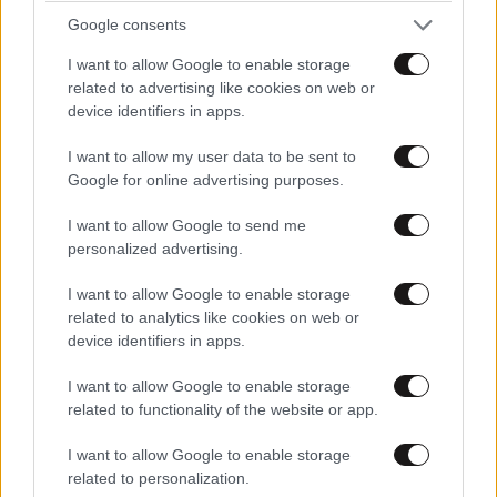
Google consents
I want to allow Google to enable storage
related to advertising like cookies on web or
device identifiers in apps.
Xαρακτήρες: 0/1000
Διαβάστε και ακολουθήστε τους κανόνες σχολιασμού
I want to allow my user data to be sent to
Google for online advertising purposes.
ΠΡΟΣΘΗΚΗ
I want to allow Google to send me
personalized advertising.
I want to allow Google to enable storage
related to analytics like cookies on web or
Gabriella
27·09·2013 13:49
device identifiers in apps.
γειά σου άγγελα θεοδώρα, θείο δώρο της οικουμένης
I want to allow Google to enable storage
related to functionality of the website or app.
Απαντήστε
1
1
I want to allow Google to enable storage
Gabriel
27·09·2013 14:04
related to personalization.