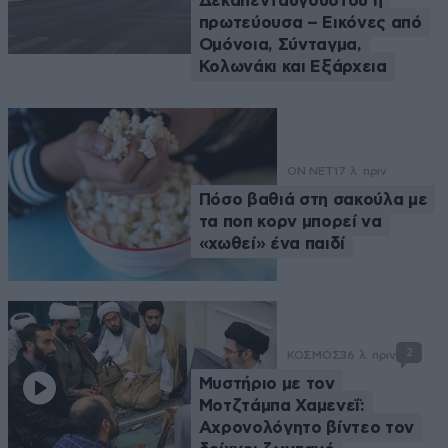
Δεκαπενταύγουστου η
πρωτεύουσα – Εικόνες από
Ομόνοια, Σύνταγμα,
Κολωνάκι και Εξάρχεια
ON NET
17 λ. πριν
Πόσο βαθιά στη σακούλα με
τα ποπ κορν μπορεί να
«χωθεί» ένα παιδί
2
ΚΟΣΜΟΣ
36 λ. πριν
Μυστήριο με τον
Μοτζτάμπα Χαμενεΐ:
Αχρονολόγητο βίντεο τον