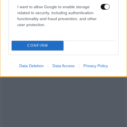
Ααααααα... Εδώ διαφωνώ μαζί σου... Θείο δώρο
I want to allow Google to enable storage
related to security, including authentication
της οικουμένης ήταν και παραμένει η Αλέκα...
functionality and fraud prevention, and other
χαχαχαχχα...
user protection.
Απαντήστε
1
0
CONFIRM
Data Deletion
Data Access
Privacy Policy