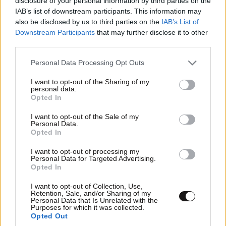
disclosure of your personal information by third parties on the
IAB’s list of downstream participants. This information may
ΣΧΌΛΙΑ ΑΝΑΓΝΩΣΤΏΝ
1
also be disclosed by us to third parties on the
IAB’s List of
Downstream Participants
that may further disclose it to other
third parties.
Please note that this website/app uses one or more Google
Personal Data Processing Opt Outs
services and may gather and store information including but
not limited to your visit or usage behaviour. You may click to
I want to opt-out of the Sharing of my
personal data.
grant or deny consent to Google and its third-party tags to
ΠΡΟΣΘΕΣΤΕ ΤΟ ΣΧΟΛΙΟ ΣΑΣ
Opted In
use your data for below specified purposes in below Google
consent section.
I want to opt-out of the Sale of my
Personal Data.
Opted In
I want to opt-out of processing my
Personal Data for Targeted Advertising.
Opted In
I want to opt-out of Collection, Use,
Retention, Sale, and/or Sharing of my
Personal Data that Is Unrelated with the
Purposes for which it was collected.
Opted Out
Xαρακτήρες: 0/1000