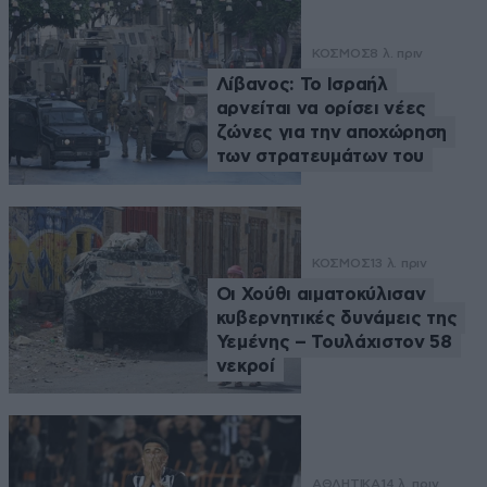
ΚΟΣΜΟΣ
8 λ. πριν
Λίβανος: Το Ισραήλ
αρνείται να ορίσει νέες
ζώνες για την αποχώρηση
των στρατευμάτων του
ΚΟΣΜΟΣ
13 λ. πριν
Οι Χούθι αιματοκύλισαν
κυβερνητικές δυνάμεις της
Υεμένης – Τουλάχιστον 58
νεκροί
ΑΘΛΗΤΙΚΑ
14 λ. πριν