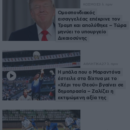
ΚΟΣΜΟΣ
3 λ. πριν
Ομοσπονδιακός
εισαγγελέας επέκρινε τον
Τραμπ και απολύθηκε – Τώρα
μηνύει το υπουργείο
Δικαιοσύνης
ΑΘΛΗΤΙΚΑ
27 λ. πριν
Η μπάλα που ο Μαραντόνα
έστειλε στα δίχτυα με το
«Χέρι του Θεού» βγαίνει σε
δημοπρασία – Ζαλίζει η
εκτιμώμενη αξία της