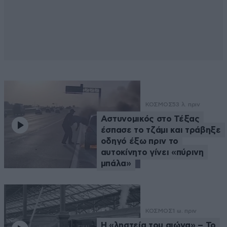
ΚΟΣΜΟΣ
53 λ. πριν
Αστυνομικός στο Τέξας
έσπασε το τζάμι και τράβηξε
οδηγό έξω πριν το
αυτοκίνητο γίνει «πύρινη
μπάλα»
ΚΟΣΜΟΣ
1 ω. πριν
Η «ληστεία του αιώνα» – Το