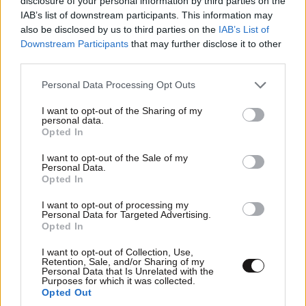
disclosure of your personal information by third parties on the
IAB’s list of downstream participants. This information may
Μπραβο του ...η πραξη του δειχνει οτι υπαρχουν
also be disclosed by us to third parties on the
IAB’s List of
ανθρωποι ακομα...
Downstream Participants
that may further disclose it to other
third parties.
Απαντήστε
4
0
Please note that this website/app uses one or more Google
Personal Data Processing Opt Outs
services and may gather and store information including but
not limited to your visit or usage behaviour. You may click to
I want to opt-out of the Sharing of my
personal data.
grant or deny consent to Google and its third-party tags to
TRENDING
Opted In
use your data for below specified purposes in below Google
consent section.
I want to opt-out of the Sale of my
Personal Data.
Opted In
I want to opt-out of processing my
Personal Data for Targeted Advertising.
Opted In
I want to opt-out of Collection, Use,
Retention, Sale, and/or Sharing of my
Personal Data that Is Unrelated with the
Purposes for which it was collected.
Opted Out