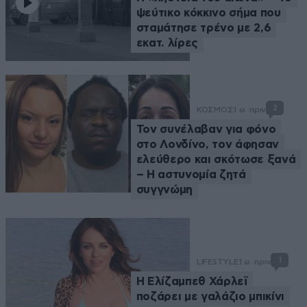
ψεύτικο κόκκινο σήμα που
σταμάτησε τρένο με 2,6
εκατ. λίρες
2
ΚΟΣΜΟΣ
1 ω. πριν
Τον συνέλαβαν για φόνο
στο Λονδίνο, τον άφησαν
ελεύθερο και σκότωσε ξανά
– Η αστυνομία ζητά
συγγνώμη
1
LIFESTYLE
1 ω. πριν
Η Ελίζαμπεθ Χάρλεϊ
ποζάρει με γαλάζιο μπικίνι