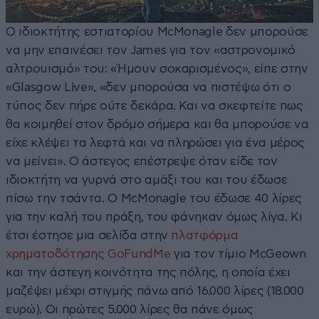
Ο ιδιοκτήτης εστιατορίου McMonagle δεν μπορούσε
να μην επαινέσει τον James για τον «αστρονομικό
αλτρουισμό» του: «Ήμουν σοκαρισμένος», είπε στην
«Glasgow Live», «δεν μπορούσα να πιστέψω ότι ο
τύπος δεν πήρε ούτε δεκάρα. Και να σκεφτείτε πως
θα κοιμηθεί στον δρόμο σήμερα και θα μπορούσε να
είχε κλέψει τα λεφτά και να πληρώσει για ένα μέρος
να μείνει». Ο άστεγος επέστρεψε όταν είδε τον
ιδιοκτήτη να γυρνά στο αμάξι του και του έδωσε
πίσω την τσάντα. Ο McMonagle του έδωσε 40 λίρες
για την καλή του πράξη, του φάνηκαν όμως λίγα. Κι
έτσι έστησε μια σελίδα στην
πλατφόρμα
χρηματοδότησης GoFundMe
για τον τίμιο McGeown
και την άστεγη κοινότητα της πόλης, η οποία έχει
μαζέψει μέχρι στιγμής πάνω από 16.000 λίρες (18.000
ευρώ). Οι πρώτες 5.000 λίρες θα πάνε όμως