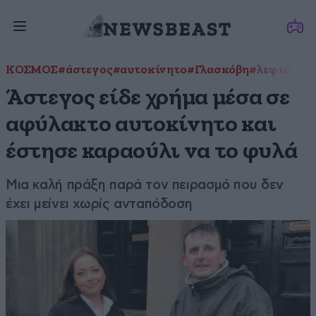
ΚΟΣΜΟΣ
#άστεγος
#αυτοκίνητο
#Γλασκόβη
#λεφτά
#φρ
Άστεγος είδε χρήμα μέσα σε
αφύλακτο αυτοκίνητο και
έστησε καραούλι να το φυλά
Μια καλή πράξη παρά τον πειρασμό που δεν
έχει μείνει χωρίς ανταπόδοση