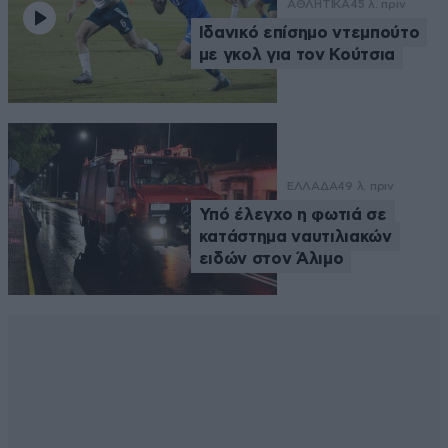
ΑΘΛΗΤΙΚΑ
45 λ. πριν
Ιδανικό επίσημο ντεμπούτο
με γκολ για τον Κούτσια
ΕΛΛΑΔΑ
49 λ. πριν
Υπό έλεγχο η φωτιά σε
κατάστημα ναυτιλιακών
ειδών στον Άλιμο