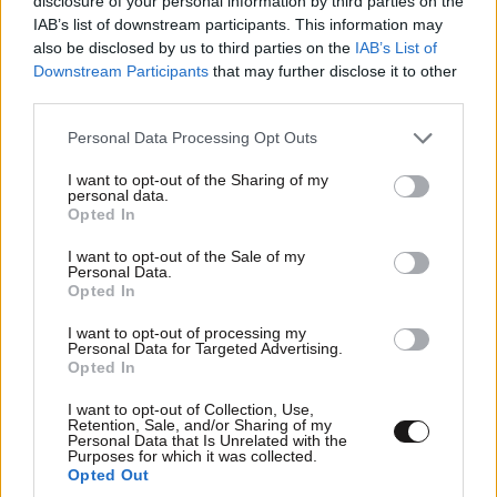
disclosure of your personal information by third parties on the
IAB’s list of downstream participants. This information may
also be disclosed by us to third parties on the
IAB’s List of
Downstream Participants
that may further disclose it to other
third parties.
Please note that this website/app uses one or more Google
Personal Data Processing Opt Outs
services and may gather and store information including but
not limited to your visit or usage behaviour. You may click to
I want to opt-out of the Sharing of my
personal data.
grant or deny consent to Google and its third-party tags to
Xαρακτήρες: 0/1000
Opted In
use your data for below specified purposes in below Google
Διαβάστε και ακολουθήστε τους κανόνες σχολιασμού
consent section.
I want to opt-out of the Sale of my
Personal Data.
Opted In
ΠΡΟΣΘΗΚΗ
I want to opt-out of processing my
Personal Data for Targeted Advertising.
Opted In
I want to opt-out of Collection, Use,
TRENDING
Retention, Sale, and/or Sharing of my
Personal Data that Is Unrelated with the
Purposes for which it was collected.
Opted Out