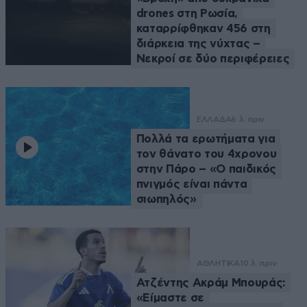
drones στη Ρωσία,
καταρρίφθηκαν 456 στη
διάρκεια της νύχτας –
Νεκροί σε δύο περιφέρειες
ΕΛΛΑΔΑ
6 λ. πριν
Πολλά τα ερωτήματα για
τον θάνατο του 4χρονου
στην Πάρο – «Ο παιδικός
πνιγμός είναι πάντα
σιωπηλός»
ΑΘΛΗΤΙΚΑ
10 λ. πριν
Ατζέντης Ακράμ Μπουράς:
«Είμαστε σε