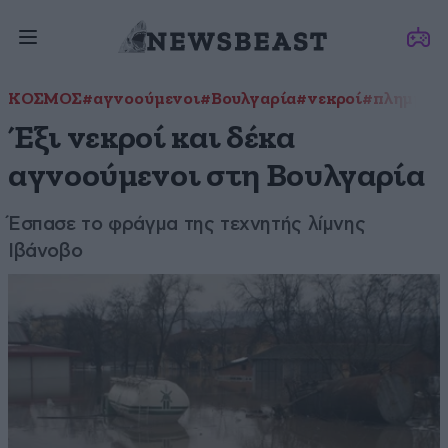
ΚΟΣΜΟΣ
#αγνοούμενοι
#Βουλγαρία
#νεκροί
#πλημμύρ
Έξι νεκροί και δέκα
αγνοούμενοι στη Βουλγαρία
Έσπασε το φράγμα της τεχνητής λίμνης
Ιβάνοβο