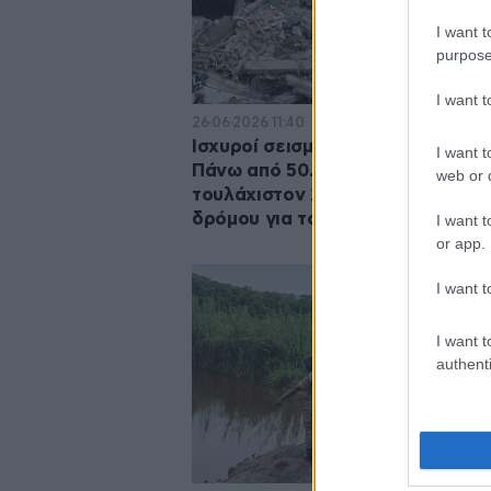
I want t
purpose
I want 
26·06·2026 11:40
Ισχυροί σεισμοί στη Βενεζουέλα:
I want t
Πάνω από 50.000 αγνοούμενοι κ
web or d
τουλάχιστον 235 νεκροί – Αγώνα
δρόμου για τους εγκλωβισμένου
I want t
or app.
I want t
I want t
authenti