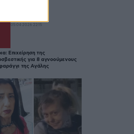
ated
05·04·2026 22:15
ια: Επιχείρηση της
σβεστικής για 8 αγνοούμενους
φαράγγι της Αγάλης