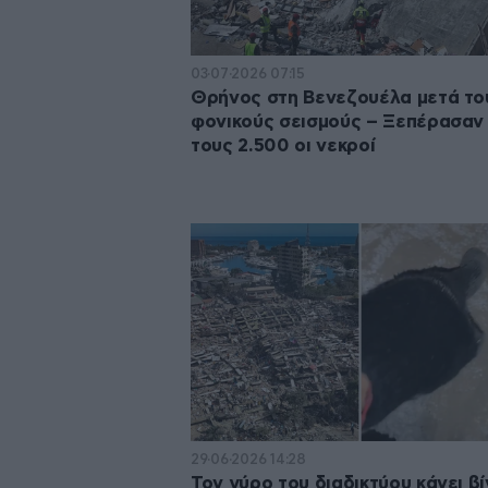
03·07·2026 07:15
Θρήνος στη Βενεζουέλα μετά το
φονικούς σεισμούς – Ξεπέρασαν
τους 2.500 οι νεκροί
29·06·2026 14:28
Τον γύρο του διαδικτύου κάνει β