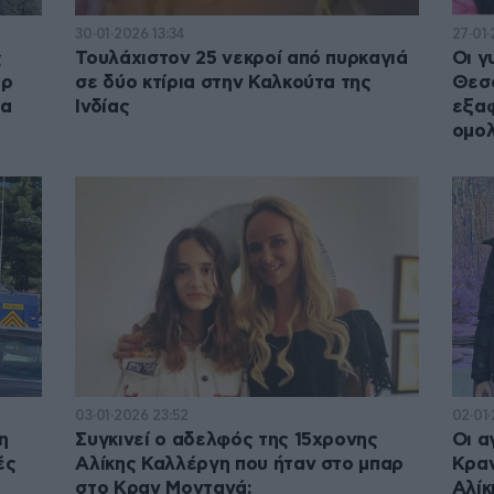
30·01·2026 13:34
27·01
ς
Τουλάχιστον 25 νεκροί από πυρκαγιά
Οι γ
έρ
σε δύο κτίρια στην Καλκούτα της
Θεσσ
δα
Ινδίας
εξαφ
ομολ
03·01·2026 23:52
02·01
η
Συγκινεί ο αδελφός της 15χρονης
Οι α
ές
Αλίκης Καλλέργη που ήταν στο μπαρ
Κραν
στο Κραν Μοντανά:
Αλίκ