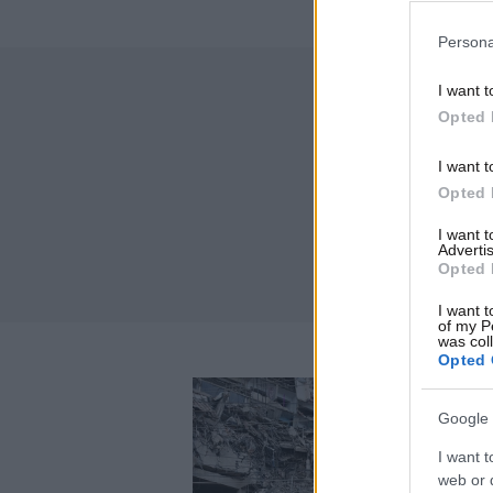
Persona
I want t
Opted 
I want t
Opted 
I want 
Advertis
Opted 
I want t
of my P
was col
Opted 
Google 
I want t
web or d