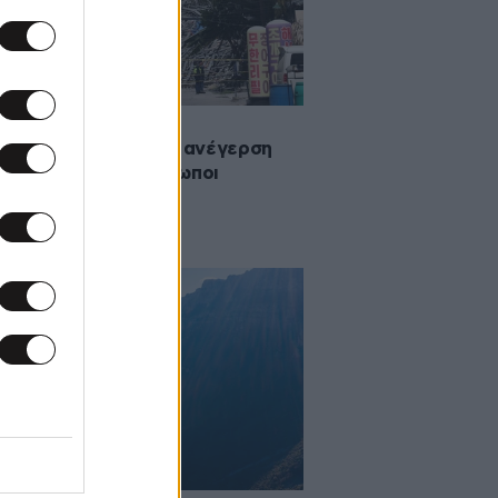
·2026 06:32
ρρευση κτιρίου υπό ανέγερση
 Φιλιππίνες, 19 άνθρωποι
ούνται