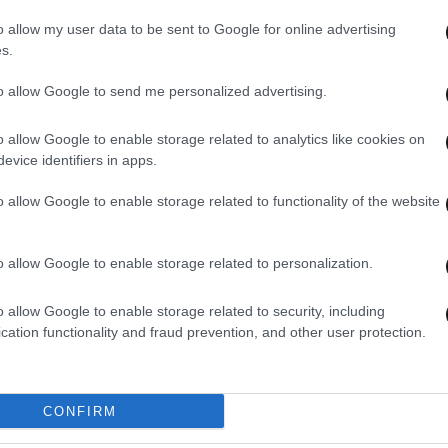
o allow my user data to be sent to Google for online advertising
s.
to allow Google to send me personalized advertising.
02·06·2026 08:40
24·05
Βρέθηκε νεκρή αγνοούμενη
Κατά
o allow Google to enable storage related to analytics like cookies on
αι
επιστήμονας στις ΗΠΑ – Βαθαίνει το
στις
evice identifiers in apps.
ς
μυστήριο με τις ανεξήγητες
αγνο
ς
εξαφανίσεις
o allow Google to enable storage related to functionality of the website
o allow Google to enable storage related to personalization.
o allow Google to enable storage related to security, including
cation functionality and fraud prevention, and other user protection.
CONFIRM