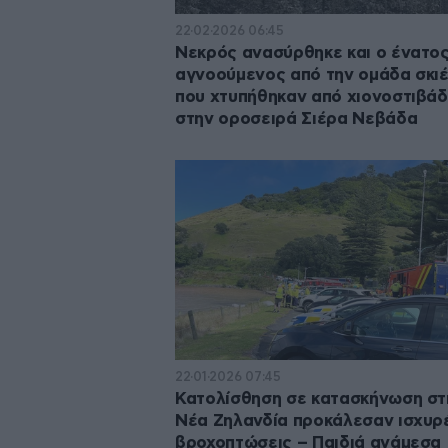
22·02·2026 06:45
Νεκρός ανασύρθηκε και ο ένατο
αγνοούμενος από την ομάδα σκι
που χτυπήθηκαν από χιονοστιβά
στην οροσειρά Σιέρα Νεβάδα
22·01·2026 07:45
Κατολίσθηση σε κατασκήνωση στ
Νέα Ζηλανδία προκάλεσαν ισχυρ
βροχοπτώσεις – Παιδιά ανάμεσα