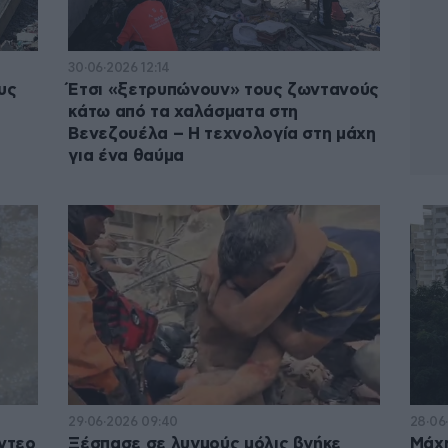
30·06·2026 12:14
υς
Έτσι «ξετρυπώνουν» τους ζωντανούς
κάτω από τα χαλάσματα στη
Βενεζουέλα – Η τεχνολογία στη μάχη
για ένα θαύμα
29·06·2026 09:40
28·06·
ίντεο
Ξέσπασε σε λυγμούς μόλις βγήκε
Μάχη