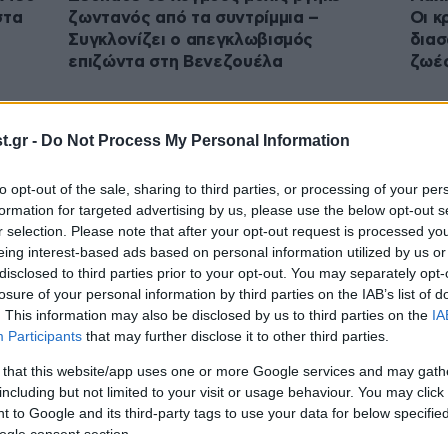
στα
ζωντανός από τα συντρίμμια –
Οι κ
Συγκλονίζει ο απεγκλωβισμός
διασ
επιζώντα στη Βενεζουέλα
ζωέ
.gr -
Do Not Process My Personal Information
to opt-out of the sale, sharing to third parties, or processing of your per
formation for targeted advertising by us, please use the below opt-out s
r selection. Please note that after your opt-out request is processed y
eing interest-based ads based on personal information utilized by us or
disclosed to third parties prior to your opt-out. You may separately opt-
losure of your personal information by third parties on the IAB’s list of
. This information may also be disclosed by us to third parties on the
IA
Participants
that may further disclose it to other third parties.
27·06·2026 07:35
26·06·
τική
Σεισμοί στη Βενεζουέλα: Πάνω από
Κόλα
 that this website/app uses one or more Google services and may gath
900 νεκροί, χιλιάδες τραυματίες και
50.0
including but not limited to your visit or usage behaviour. You may click 
αγωνία για τους αγνοούμενους
εκατ
 to Google and its third-party tags to use your data for below specifi
συντ
ogle consent section.