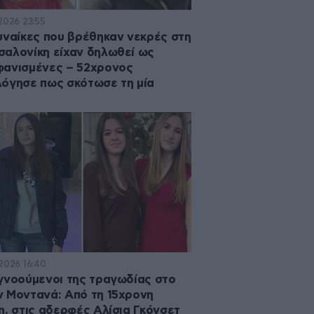
·2026 23:55
υναίκες που βρέθηκαν νεκρές στη
αλονίκη είχαν δηλωθεί ως
ανισμένες – 52χρονος
όγησε πως σκότωσε τη μία
·2026 16:40
γνοούμενοι της τραγωδίας στο
 Μοντανά: Από τη 15χρονη
η, στις αδερφές Αλίσια Γκόνσετ