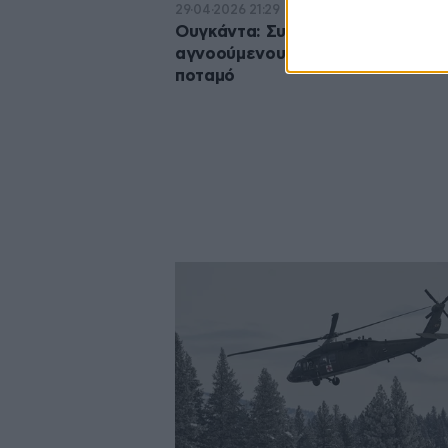
29·04·2026 21:29
Ουγκάντα: Συναγερμός για 30
αγνοούμενους μετά από ναυάγιο
ποταμό