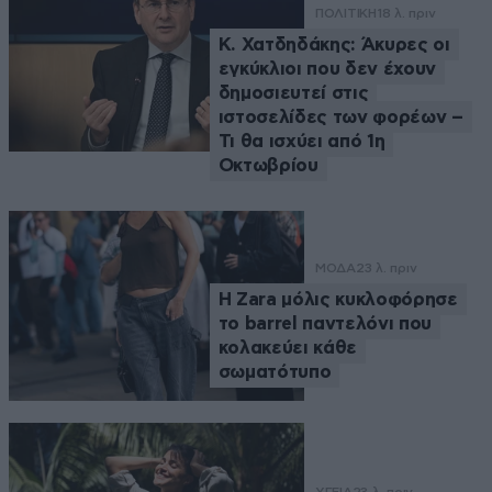
ΠΟΛΙΤΙΚΗ
18 λ. πριν
Κ. Χατδηδάκης: Άκυρες οι
εγκύκλιοι που δεν έχουν
δημοσιευτεί στις
ιστοσελίδες των φορέων –
Τι θα ισχύει από 1η
Οκτωβρίου
ΜΟΔΑ
23 λ. πριν
Η Zara μόλις κυκλοφόρησε
το barrel παντελόνι που
κολακεύει κάθε
σωματότυπο
ΥΓΕΙΑ
23 λ. πριν