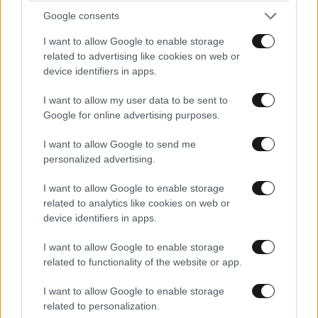
Google consents
θυμασαι το ονομα του σκουπιδιου που αντικατεστησε
αυτο το τρεχον σκουπιδι;;; τι σημασια εχει .... ολα τα
I want to allow Google to enable storage
γου ,μια φατσα. ΔΕς ΤΟΝ.....ενα τραπεζοτσατσονι μιας
related to advertising like cookies on web or
device identifiers in apps.
χωρας που καλλιεργει οφ σορ παραγει τραπεζικες
διευκολυνσεις με το αζημιωτο και εξαγει διαφθορα
I want to allow my user data to be sent to
φοροαποφυγη και γερμανουποτελεια .... την
Google for online advertising purposes.
ψωροκωσταινα διοικει ενας πολυτελης ευνουχος ενος
πριγιπατου τσιμπλα..... ΑΒΕ ΒΡΥΚΟΛΑΚΑ ΤΟΥ
I want to allow Google to send me
ΚΟΛΩΝΑΚΊΟΥ ΘΡΟΥΜΠΑ ΤΟΥ ΚΑΤΑΚΟΛΟΥ ΚΑΙ
personalized advertising.
ΑΝΑΓΝΩΡΙΣΜΕΝΗ ΓΕΡΜΑΝΟΠΡΑΚΤΟΡΑΤΖΑ ......
I want to allow Google to enable storage
ΠΟΛΛΑ ΤΑ ΕΤΗ ΣΦΟΓΓΟΚΟΛΑΡΙΕ ΞΕΚΟΚΑΛΗ ΚΑΙ
related to analytics like cookies on web or
ΠΟΤΑΜΟΜΠΟΜΠΟΛΑ ΠΡΟΙΣΤΑΜΕΝΕ ΚΑΙ
device identifiers in apps.
ΚΗΔΕΜΟΝΑ ΑΚΗ ΓΙΑΝΝΟΥ ΠΑΠΟΥΤΣΗ ΚΑΙ ΛΟΙΜΩΝ
ΕΥΠΑΤΡΙΔΩΝ.
I want to allow Google to enable storage
related to functionality of the website or app.
Απαντήστε
1
0
I want to allow Google to enable storage
related to personalization.