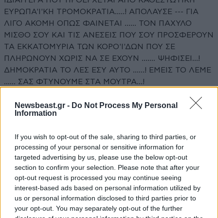
ΙΔΙΑΙΤΕΡΑ ΠΟΥ ΠΡΟΕΡΧΕΤΑΙ ΑΠΟ ΚΑΘΕΣΤΩΤΙΚΗ
ΕΥΡΩΠΑ'Ι'ΚΗ ΤΡΟΜΟΚΡΑΤΙΑ.....! ΑΠΟΛΑΥΣΕ --- ΓΙΑ
ΛΙΓΟ ΑΚΟΜΗ ΟΠΩΣ ΦΑΙΝΕΤΑΙ ...... ΤΟΝ ΠΑΧΥΛΟ
ΜΙΣΘΟ ΣΟΥ ΚΑΙ ΤΙΣ ΑΝΕΣΕΙΣ ΠΟΥ ΣΟΥ ΠΡΟΣΦΕΡΟΥΝ
ΤΑ ΕΚΚΑΤΟΜΥΡΙΑ ΤΩΝ ΚΟΡΟ'Ι'ΔΩΝ ΠΟΥ ΣΕ
ΠΛΗΡΩΝΟΥΝ ΧΩΡΙΣ ΝΑ ΣΕ ΕΧΟΥΝ ....... ΨΗΦΙΣΕΙ...!
ΔΗΜΟΚΡΑΤΙΑ ΤΟ ΛΕΣ ΕΣΥ ΑΥΤΟ ......! ΕΜΕΙΣ ΤΟ ΛΕΜΕ
...... ΣΑΣ ΦΤΥΝΟΥΜΕ ΣΤΑ ΜΟΥΤΡΑ...!
Απαντήστε
0
0
Newsbeast.gr -
Do Not Process My Personal
Information
If you wish to opt-out of the sale, sharing to third parties, or
processing of your personal or sensitive information for
targeted advertising by us, please use the below opt-out
section to confirm your selection. Please note that after your
opt-out request is processed you may continue seeing
interest-based ads based on personal information utilized by
us or personal information disclosed to third parties prior to
your opt-out. You may separately opt-out of the further