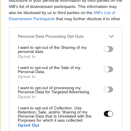
disclosure of your personal information by third parties on the
IAB’s list of downstream participants. This information may
also be disclosed by us to third parties on the
IAB’s List of
Downstream Participants
that may further disclose it to other
third parties.
Please note that this website/app uses one or more Google
Personal Data Processing Opt Outs
services and may gather and store information including but
alex-george
25·06·2016 22:38
not limited to your visit or usage behaviour. You may click to
I want to opt-out of the Sharing of my
personal data.
grant or deny consent to Google and its third-party tags to
Opted In
Προϋπόθεση γιὰ νὰ μπεῖ στὴν Ε.Ε. μία χώρα εἶναι νὰ
use your data for below specified purposes in below Google
εἶναι δημοκρατική. Φαίνεται πόσο σέβεται τὴν
consent section.
I want to opt-out of the Sale of my
Personal Data.
δημοκρατία τελικά. Καὶ θέλετε πολλοὶ νὰ μείνουμε σὲ
Opted In
αὐτὸ τὸ φασισταριὸ ποὺ λέγεται Ε.Ε. καὶ ἀπάτριδες
γραφειοκράτες τῆς Ε.Ε. Καὶ εἰς ἀνώτερα
I want to opt-out of processing my
Personal Data for Targeted Advertising.
Opted In
Απαντήστε
4
0
I want to opt-out of Collection, Use,
Retention, Sale, and/or Sharing of my
Personal Data that Is Unrelated with the
Purposes for which it was collected.
Opted Out
Thanatos
25·06·2016 20:43