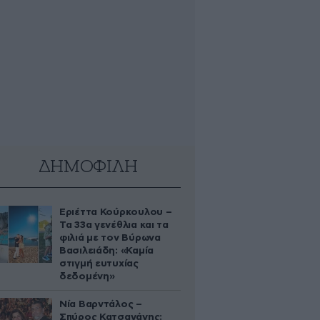
ΔΗΜΟΦΙΛΗ
Εριέττα Κούρκουλου –
Τα 33α γενέθλια και τα
φιλιά με τον Βύρωνα
Βασιλειάδη: «Καμία
στιγμή ευτυχίας
δεδομένη»
Νία Βαρντάλος –
Σπύρος Κατσαγάνης: