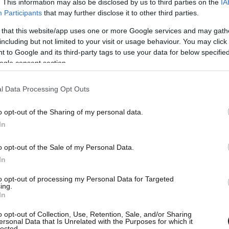
. This information may also be disclosed by us to third parties on the
IA
Participants
that may further disclose it to other third parties.
 that this website/app uses one or more Google services and may gath
including but not limited to your visit or usage behaviour. You may click 
 to Google and its third-party tags to use your data for below specifi
ogle consent section.
l Data Processing Opt Outs
o opt-out of the Sharing of my personal data.
In
o opt-out of the Sale of my Personal Data.
In
to opt-out of processing my Personal Data for Targeted
ing.
In
o opt-out of Collection, Use, Retention, Sale, and/or Sharing
ersonal Data that Is Unrelated with the Purposes for which it
lected.