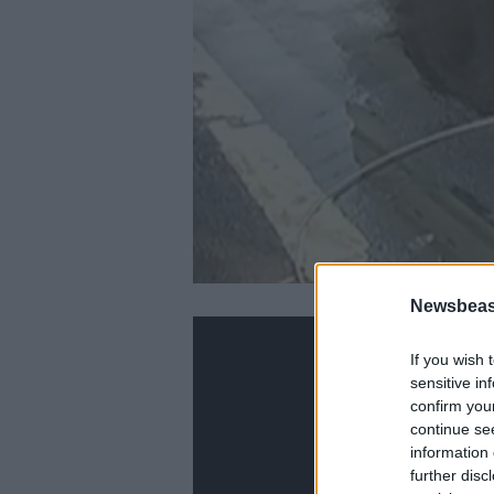
Newsbeast
If you wish 
sensitive in
confirm you
continue se
information 
further disc