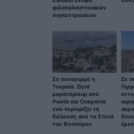
Ελλάδα ενόψει
Εθν
φιλοπαλαιστινιακών
συγκεντρώσεων
Σε συναγερμό η
Σε σ
Τουρκία: Ζητά
Γερμ
μορατόριουμ από
εντο
Ρωσία και Ουκρανία
εκρη
ενώ περιορίζει τη
αερο
διέλευση από τα Στενά
Επεκ
του Βοσπόρου
έρευ