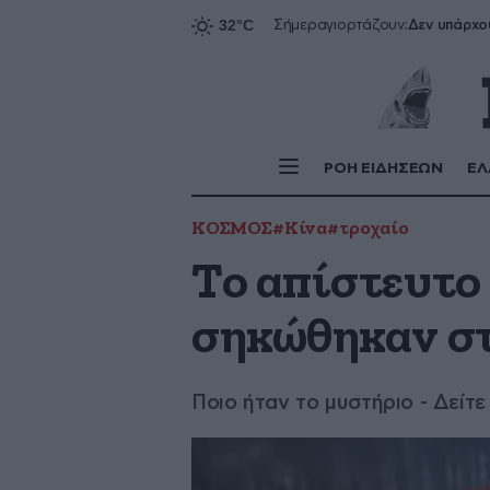
Δεν υπάρχο
Σήμερα
γιορτάζουν:
ΡΟΗ ΕΙΔΗΣΕΩΝ
ΕΛ
ΚΟΣΜΟΣ
#Κίνα
#τροχαίο
Το απίστευτο
σηκώθηκαν στ
Ποιο ήταν το μυστήριο - Δείτε