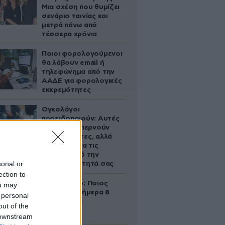
Μια σχέση που θυμίζει
σενάριο ταινίας και
μετρά πάνω από
τέσσερα χρόνια
Ποιοι φορολογούμενοι
θα λάβουν email ή
τηλεφώνημα από την
ΑΑΔΕ για φορολογικές
εκκρεμότητες
Ογκολόγοι
προειδοποιούν: Αυτές
οι τροφές, περνούν
απαρατήρητες, αλλά
καλό είναι να τις
βγάλετε από την
sonal or
καθημερινότητά σας
ection to
Εορτολόγιο: Ποιος
ou may
γιορτάζει σήμερα 8
 personal
Αυγούστου
out of the
 downstream