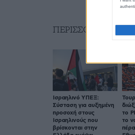
authenti
ΠΕΡΙΣΣΟΤΕΡΑ ΑΠΟ
Ισραηλινό ΥΠΕΞ:
Τουρ
Σύσταση για αυξημένη
διώξ
προσοχή στους
το P
Ισραηλινούς που
το ν
βρίσκονται στην
πέρα