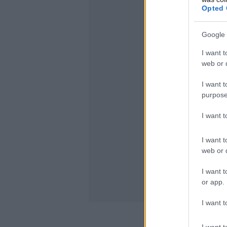
Opted 
Google 
I want t
web or d
I want t
purpose
I want 
I want t
web or d
I want t
or app.
I want t
I want t