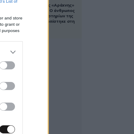
B’s List of
Στα ίχνη της «Αράχνης»
του Άσαντ: Ο άνθρωπος
των βασανιστηρίων της
er and store
Συρίας εντοπίστηκε στη
to grant or
Ρωσία
ed purposes