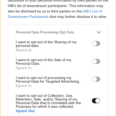
disclosure of your personal information by third parties on the
IAB’s list of downstream participants. This information may
also be disclosed by us to third parties on the
IAB’s List of
Downstream Participants
that may further disclose it to other
third parties.
Please note that this website/app uses one or more Google
Personal Data Processing Opt Outs
services and may gather and store information including but
not limited to your visit or usage behaviour. You may click to
I want to opt-out of the Sharing of my
personal data.
grant or deny consent to Google and its third-party tags to
Opted In
use your data for below specified purposes in below Google
consent section.
I want to opt-out of the Sale of my
Personal Data.
Opted In
I want to opt-out of processing my
Personal Data for Targeted Advertising.
Opted In
I want to opt-out of Collection, Use,
Retention, Sale, and/or Sharing of my
Personal Data that Is Unrelated with the
Purposes for which it was collected.
Opted Out