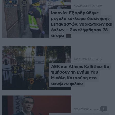
ΚΟΣΜΟΣ
44 λ. πριν
Ισπανία: Εξαρθρώθηκε
μεγάλο κύκλωμα διακίνησης
μεταναστών, ναρκωτικών και
όπλων – Συνελήφθησαν 78
άτομα
ΑΘΛΗΤΙΚΑ
1 ω. πριν
ΑΕΚ και Athens Kallithea θα
τιμήσουν τη μνήμη του
Μιχάλη Κατσούρη στο
αποψινό φιλικό
8
ΠΟΛΙΤΙΚΗ
1 ω. πριν