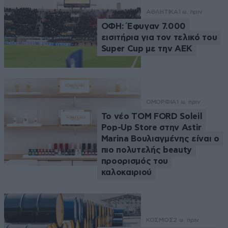
ΑΘΛΗΤΙΚΑ
1 ω. πριν
ΟΦΗ: Έφυγαν 7.000
εισιτήρια για τον τελικό του
Super Cup με την ΑΕΚ
ΟΜΟΡΦΙΑ
1 ω. πριν
Το νέο TOM FORD Soleil
Pop-Up Store στην Astir
Marina Βουλιαγμένης είναι ο
πιο πολυτελής beauty
προορισμός του
καλοκαιριού
ΚΟΣΜΟΣ
2 ω. πριν