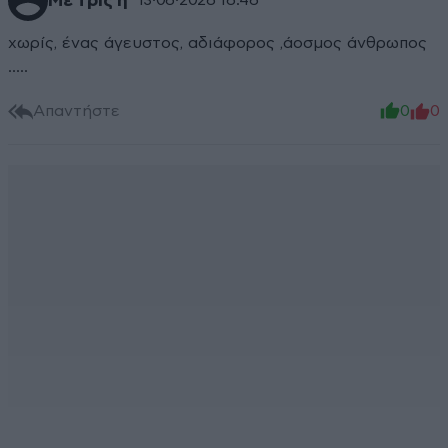
Με τρις ή
13·06·2026 16:46
χωρίς, ένας άγευστος, αδιάφορος ,άοσμος άνθρωπος
.....
Απαντήστε
0
0