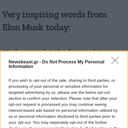
Very inspiring words from
Elon Musk today:
"I always think about this.
Newsbeast.gr -
Do Not Process My Personal
There are always problems on
Information
earth. There’s always things
If you wish to opt-out of the sale, sharing to third parties, or
processing of your personal or sensitive information for
that we wish to be better, that
targeted advertising by us, please use the below opt-out
section to confirm your selection. Please note that after your
we want to solve on Earth, and
opt-out request is processed you may continue seeing
interest-based ads based on personal information utilized by
we should solve them. But
us or personal information disclosed to third parties prior to
your opt-out. You may separately opt-out of the further