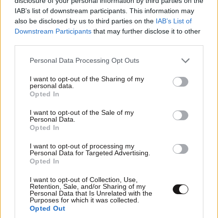
disclosure of your personal information by third parties on the
there there also has to be
IAB’s list of downstream participants. This information may
also be disclosed by us to third parties on the
IAB’s List of
things that get you excited…
Downstream Participants
that may further disclose it to other
third parties.
pic.twitter.com/A9auOI1Daf
Please note that this website/app uses one or more Google
Personal Data Processing Opt Outs
services and may gather and store information including but
— Nic Cruz Patane
not limited to your visit or usage behaviour. You may click to
I want to opt-out of the Sharing of my
personal data.
grant or deny consent to Google and its third-party tags to
Opted In
(@niccruzpatane)
June 12, 2026
use your data for below specified purposes in below Google
consent section.
I want to opt-out of the Sale of my
Personal Data.
Opted In
I want to opt-out of processing my
Personal Data for Targeted Advertising.
Ακολουθήστε
το
Newsbeast
στο Viber και
Opted In
μάθετε
πρώτοι
τα
σημαντικότερα νέα
I want to opt-out of Collection, Use,
Retention, Sale, and/or Sharing of my
Διαβάστε σχετικά
Personal Data that Is Unrelated with the
Purposes for which it was collected.
Opted Out