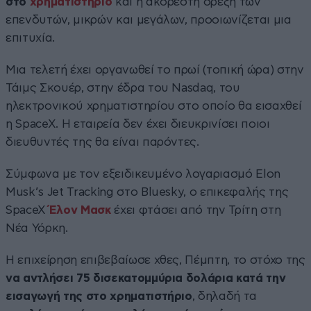
στο
χρηματιστήριο
και η ακόρεστη όρεξη των
επενδυτών, μικρών και μεγάλων, προοιωνίζεται μια
επιτυχία.
Μια τελετή έχει οργανωθεί το πρωί (τοπική ώρα) στην
Τάιμς Σκουέρ, στην έδρα του Nasdaq, του
ηλεκτρονικού χρηματιστηρίου στο οποίο θα εισαχθεί
η SpaceX. Η εταιρεία δεν έχει διευκρινίσει ποιοι
διευθυντές της θα είναι παρόντες.
Σύμφωνα με τον εξειδικευμένο λογαριασμό Elon
Musk’s Jet Tracking στο Bluesky, ο επικεφαλής της
SpaceX
Έλον Μασκ
έχει φτάσει από την Τρίτη στη
Νέα Υόρκη.
Η επιχείρηση επιβεβαίωσε χθες, Πέμπτη, το στόχο της
να αντλήσει 75 δισεκατομμύρια δολάρια κατά την
εισαγωγή της στο χρηματιστήριο
, δηλαδή τα