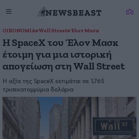
ΟΙΚΟΝΟΜΙΑ
#Wall Street
#Έλον Μασκ
Η SpaceX του Έλον Μασκ
έτοιμη για μια ιστορική
απογείωση στη Wall Street
Η αξία της SpaceX εκτιμάται σε 1,765
τρισεκατομμύρια δολάρια