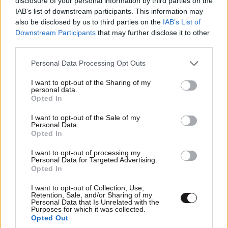
disclosure of your personal information by third parties on the
IAB’s list of downstream participants. This information may
also be disclosed by us to third parties on the
IAB’s List of
Downstream Participants
that may further disclose it to other
third parties.
Please note that this website/app uses one or more Google
Personal Data Processing Opt Outs
services and may gather and store information including but
TRENDING
not limited to your visit or usage behaviour. You may click to
I want to opt-out of the Sharing of my
personal data.
grant or deny consent to Google and its third-party tags to
Opted In
use your data for below specified purposes in below Google
consent section.
I want to opt-out of the Sale of my
Personal Data.
Opted In
I want to opt-out of processing my
Personal Data for Targeted Advertising.
Opted In
I want to opt-out of Collection, Use,
Retention, Sale, and/or Sharing of my
Personal Data that Is Unrelated with the
Purposes for which it was collected.
Opted Out