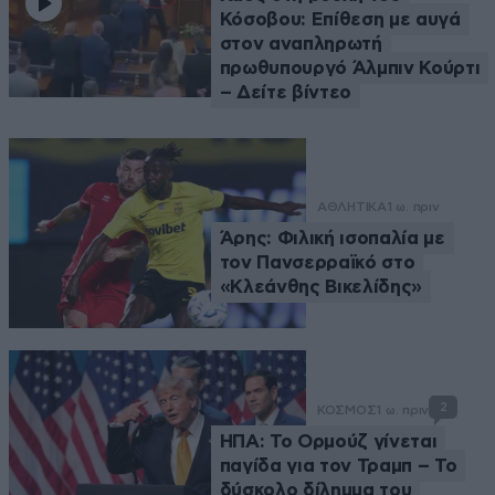
Κόσοβου: Επίθεση με αυγά
στον αναπληρωτή
πρωθυπουργό Άλμπιν Κούρτι
– Δείτε βίντεο
ΑΘΛΗΤΙΚΑ
1 ω. πριν
Άρης: Φιλική ισοπαλία με
τον Πανσερραϊκό στο
«Κλεάνθης Βικελίδης»
2
ΚΟΣΜΟΣ
1 ω. πριν
ΗΠΑ: Το Ορμούζ γίνεται
παγίδα για τον Τραμπ – Το
δύσκολο δίλημμα του