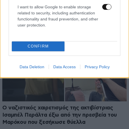
μεθυσμένης οδηγού που σκότωσε νύφη λίγες
I want to allow Google to enable storage
ώρες μετά τον γάμο της προκαλεί οργή
related to security, including authentication
functionality and fraud prevention, and other
user protection.
CONFIRM
Data Deletion
Data Access
Privacy Policy
Ο ναζιστικός χαιρετισμός της ακτιβίστριας
Ισαμπέλ Περάλτα έξω από την πρεσβεία του
Μαρόκου που ξεσήκωσε θύελλα