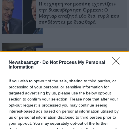
Η τεχνητή νοημοσύνη «χτενίζει»
την διακυβέρνηση Όρμπαν: Ο
Μάγιαρ αναζητά 160 δισ. ευρώ που
συνδέονται με διαφθορά
Τέλος για τον αμφιλεγόμενο
μηχανισμό του Όρμπαν –
Newsbeast.gr -
Do Not Process My Personal
Καταργείται το γραφείο που
Information
στοχοποιούσε αντιπάλους και
δημοσιογράφους
If you wish to opt-out of the sale, sharing to third parties, or
processing of your personal or sensitive information for
targeted advertising by us, please use the below opt-out
section to confirm your selection. Please note that after your
opt-out request is processed you may continue seeing
Οι ολιγάρχες του Όρμπαν στο
interest-based ads based on personal information utilized by
στόχαστρο: Η νέα κυβέρνηση της
us or personal information disclosed to third parties prior to
Ουγγαρίας προωθεί φόρο πλούτου
your opt-out. You may separately opt-out of the further
για όσους ευνοήθηκαν από το