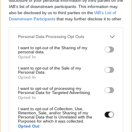
disclosure of your personal information by third parties on the
«καθεστώς»
IAB’s list of downstream participants. This information may
also be disclosed by us to third parties on the
IAB’s List of
Downstream Participants
that may further disclose it to other
third parties.
Please note that this website/app uses one or more Google
Personal Data Processing Opt Outs
services and may gather and store information including but
not limited to your visit or usage behaviour. You may click to
I want to opt-out of the Sharing of my
personal data.
grant or deny consent to Google and its third-party tags to
Opted In
use your data for below specified purposes in below Google
consent section.
I want to opt-out of the Sale of my
Personal Data.
Opted In
I want to opt-out of processing my
Personal Data for Targeted Advertising.
Opted In
I want to opt-out of Collection, Use,
Retention, Sale, and/or Sharing of my
Personal Data that Is Unrelated with the
Purposes for which it was collected.
Opted Out