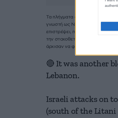
authenti
Τα πλήγματα αυτά είναι τα πρώτα 
γνωστή ως Νταχίγιε. Ωστόσο ένα
επιστρέψει, παρά τη διακοπή τω
την στοχοθετούσαν. Μετά τις σημ
άρχισαν να φεύγουν και πάλι, φο
🔴 It was another b
Lebanon.
Israeli attacks on 
(south of the Litani