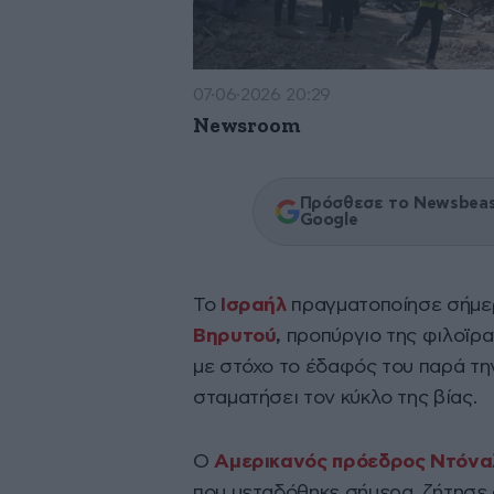
07·06·2026 20:29
Newsroom
Πρόσθεσε το Newsbeast
Google
Το
Ισραήλ
πραγματοποίησε σήμ
Βηρυτού
,
προπύργιο της φιλοϊρ
με στόχο το έδαφός του παρά την
σταματήσει τον κύκλο της βίας.
Ο
Αμερικανός πρόεδρος Ντόνα
που μεταδόθηκε σήμερα, ζήτησε 