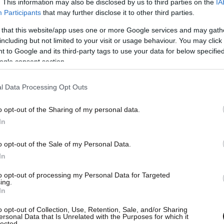
. This information may also be disclosed by us to third parties on the
IA
οίκους να διαφεύγουν πανικόβλητοι με οχήματα,
Participants
that may further disclose it to other third parties.
 μποτιλιαρίσματα.
 that this website/app uses one or more Google services and may gath
including but not limited to your visit or usage behaviour. You may click 
or threatens US targets over
 to Google and its third-party tags to use your data for below specifi
ogle consent section.
https://t.co/tGRul184Ia
l Data Processing Opt Outs
e (@ARNNewsCentre)
June 7,
o opt-out of the Sharing of my personal data.
In
o opt-out of the Sale of my Personal Data.
In
to opt-out of processing my Personal Data for Targeted
ing.
In
o opt-out of Collection, Use, Retention, Sale, and/or Sharing
ersonal Data that Is Unrelated with the Purposes for which it
lected.