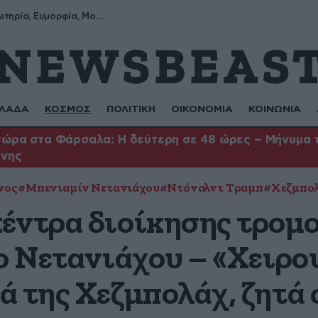
Σωτήρης, Σωτηρία, Ευμορφία, Μορφούλα
ΛΑΔΑ
ΚΟΣΜΟΣ
ΠΟΛΙΤΙΚΗ
ΟΙΚΟΝΟΜΙΑ
ΚΟΙΝΩΝΙΑ
ώρα στα Φάρσαλα: Η δεύτερη σε 48 ώρες – Μήνυμα το
ήνης
νος
#Μπενιαμίν Νετανιάχου
#Ντόναλντ Τραμπ
#Χεζμπο
έντρα διοίκησης τρομ
 ο Νετανιάχου – «Χειρο
ά της Χεζμπολάχ, ζητά