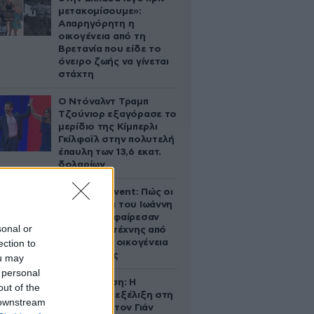
μετακομίσουμε»:
Απαρηγόρητη η
οικογένεια από τη
Βρετανία που είδε το
όνειρο ζωής να γίνεται
στάχτη
Ο Ντόναλντ Τραμπ
Τζούνιορ εξαγόρασε το
μερίδιο της Κίμπερλι
Γκίλφοϊλ στην πολυτελή
έπαυλη των 13,6 εκατ.
δολαρίων
Παλάτι Marivent: Πώς οι
κληρονόμοι του Ιωάννη
Σαριδάκη αφαίρεσαν
sonal or
1.300 έργα τέχνης από
ection to
τη βασιλική οικογένεια
της Ισπανίας
ou may
 personal
Αθηνά Ωνάση: Η
out of the
απρόσμενη εξέλιξη στη
 downstream
διαμάχη με τον Γιάν