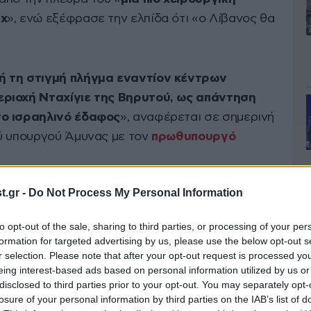
άχ
», ενώ εξέφρασε την ελπίδα ότι «ο Λίβανος θα
ή τη στιγμή πλήγμα εναντίον κέντρων
εριοχή Νταχίγιε της Βηρυτού, ως απάντηση
το ισραηλινό έδαφος
», αναφέρεται σε σημερινή
ύ υπουργού Άμυνας με τον
πρωθυπουργό
.gr -
Do Not Process My Personal Information
 Ταχουϊτάτ αλ-Γαδίρ στοχοθετήθηκαν,
ό πρακτορείο ειδήσεων ΑΝΙ.
Λιβανικά κρατικά
to opt-out of the sale, sharing to third parties, or processing of your per
 ο αρχικός απολογισμός των ισραηλινών
formation for targeted advertising by us, please use the below opt-out s
1 τραυματίες.
r selection. Please note that after your opt-out request is processed y
eing interest-based ads based on personal information utilized by us or
disclosed to third parties prior to your opt-out. You may separately opt-
ορείου είδε δύο διαμερίσματα σε στενό δρόμο
losure of your personal information by third parties on the IAB’s list of