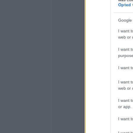
Opted 
Google 
I want t
web or d
I want t
purpose
I want 
I want t
web or d
I want t
or app.
I want t
I want t