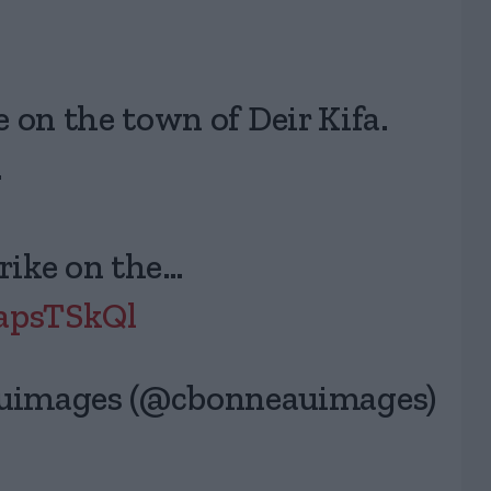
ke on the town of Deir Kifa.
.
trike on the…
DapsTSkQl
uimages (@cbonneauimages)