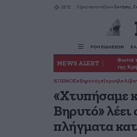
Σήμερα
γιορτάζουν:
ΡΟΗ ΕΙΔΗΣΕΩΝ
ΕΛ
Φωτιά τ
NEWS ALERT
της Κρ
ΚΟΣΜΟΣ
#Βηρυτός
#Ισραήλ
#Λίβα
«Χτυπήσαμε κ
Βηρυτό» λέει
πλήγματα κατ