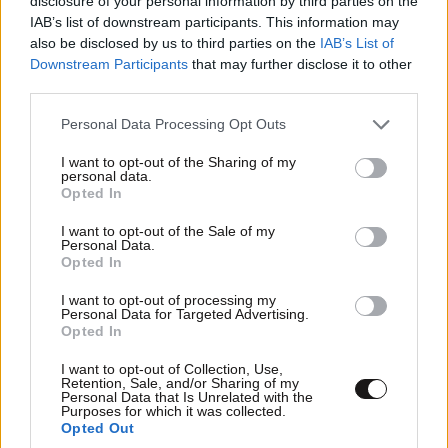
disclosure of your personal information by third parties on the
IAB’s list of downstream participants. This information may
also be disclosed by us to third parties on the
IAB’s List of
Downstream Participants
that may further disclose it to other
third parties.
Please note that this website/app uses one or more Google
Personal Data Processing Opt Outs
services and may gather and store information including but
not limited to your visit or usage behaviour. You may click to
I want to opt-out of the Sharing of my
personal data.
grant or deny consent to Google and its third-party tags to
ΗΠΑ: «Πράσινο φως» στον εκλεκτό του Τραμπ
Opted In
use your data for below specified purposes in below Google
– Υπουργός Δικαιοσύνης ο Τοντ Μπλανς με μία
consent section.
I want to opt-out of the Sale of my
ψήφο διαφορά
Personal Data.
Opted In
I want to opt-out of processing my
Personal Data for Targeted Advertising.
Opted In
I want to opt-out of Collection, Use,
Retention, Sale, and/or Sharing of my
Personal Data that Is Unrelated with the
Purposes for which it was collected.
Opted Out