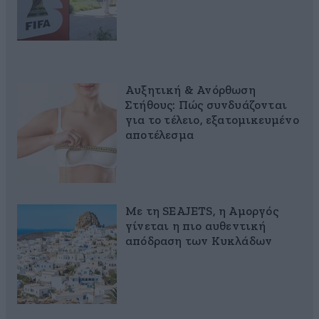
Αυξητική & Ανόρθωση
Στήθους: Πώς συνδυάζονται
για το τέλειο, εξατομικευμένο
αποτέλεσμα
Με τη SEAJETS, η Αμοργός
γίνεται η πιο αυθεντική
απόδραση των Κυκλάδων