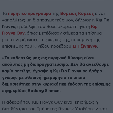
Το
πυρηνικό πρόγραμμα
της
Βόρειας Κορέας
είναι
«απολύτως μη διαπραγματεύσιμο», δήλωσε η
Κιμ Γιο
Γιονγκ
, η αδελφή του Βορειοκορεάτη ηγέτη
Κιμ
Γιονγκ Ουν
, όπως μετέδωσαν σήμερα τα επίσημα
μέσα ενημέρωσης της χώρας της, παραμονή της
επίσκεψης του Κινέζου προέδρου
Σι Τζινπίνγκ
.
«Το καθεστώς μας ως πυρηνική δύναμη είναι
απολύτως μη διαπραγματεύσιμο. Δεν θα ανεχθούμε
καμία απειλή», έγραψε η Κιμ Γιο Γιονγκ σε άρθρο
γνώμης με χθεσινή ημερομηνία το οποίο
δημοσιεύτηκε στην κυριακάτικη έκδοση της επίσημης
εφημερίδας Rodong Sinmun.
Η αδερφή του Κιμ Γιονγκ Ουν είναι επισήμως η
διευθύντρια του Τμήματος Γενικών Υποθέσεων του