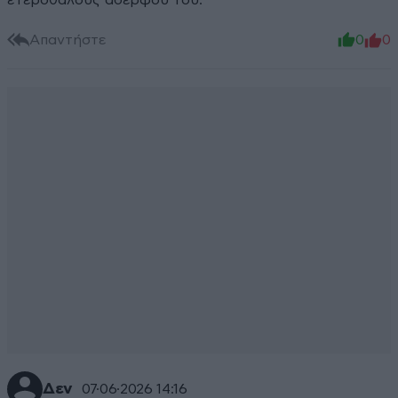
ετεροθαλούς αδερφού του.
Απαντήστε
0
0
Δεν
07·06·2026 14:16