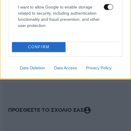
I want to allow Google to enable storage
related to security, including authentication
functionality and fraud prevention, and other
user protection.
CONFIRM
ΣΧΌΛΙΑ ΑΝΑΓΝΩΣΤΏΝ
3
Data Deletion
Data Access
Privacy Policy
ΠΡΟΣΘΕΣΤΕ ΤΟ ΣΧΟΛΙΟ ΣΑΣ