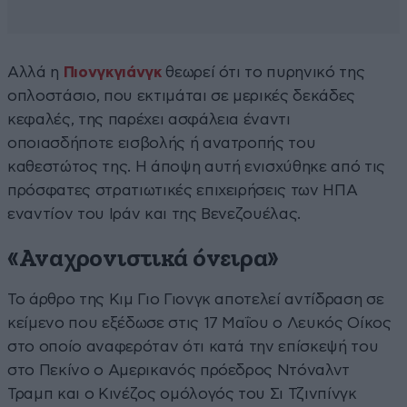
Αλλά η
Πιονγκγιάνγκ
θεωρεί ότι το πυρηνικό της
οπλοστάσιο, που εκτιμάται σε μερικές δεκάδες
κεφαλές, της παρέχει ασφάλεια έναντι
οποιασδήποτε εισβολής ή ανατροπής του
καθεστώτος της. Η άποψη αυτή ενισχύθηκε από τις
πρόσφατες στρατιωτικές επιχειρήσεις των ΗΠΑ
εναντίον του Ιράν και της Βενεζουέλας.
«Αναχρονιστικά όνειρα»
Το άρθρο της Κιμ Γιο Γιονγκ αποτελεί αντίδραση σε
κείμενο που εξέδωσε στις 17 Μαΐου ο Λευκός Οίκος
στο οποίο αναφερόταν ότι κατά την επίσκεψή του
στο Πεκίνο ο Αμερικανός πρόεδρος Ντόναλντ
Τραμπ και ο Κινέζος ομόλογός του Σι Τζινπίνγκ