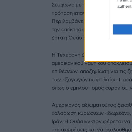
Σύμφωνα με τις πληροφορίες που 
authenti
πρόταση επαναλαμβάνει σε μεγά
Περιλαμβάνει περισσότερες αναφ
την απόκτηση πυρηνικού όπλου, α
ζητά η Ουάσινγκτον για το πυρη
Η Τεχεράνη ζητά συνολικό τερμα
αμερικανικού ναυτικού αποκλεισ
επιθέσεων, αποζημίωση για τις 
των εξαγωγών πετρελαίου. Παράλ
όπως ο εμπλουτισμός ουρανίου, 
Αμερικανός αξιωματούχος ξεκαθάρ
χαλάρωση κυρώσεων «δωρεάν», χω
Ιράν. Η Ουάσινγκτον φέρεται να 
παραχωρήσεις και να ακολουθήσε