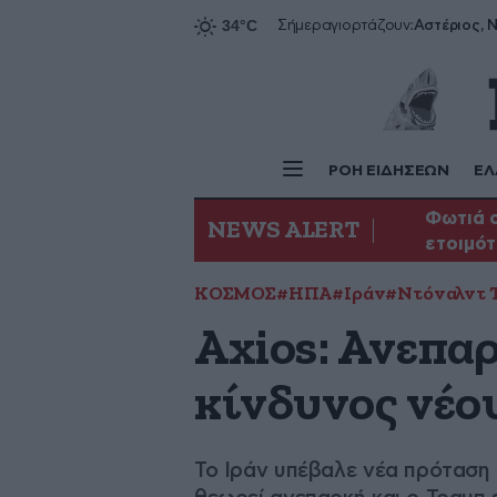
Αστέριος, Ν
Σήμερα
γιορτάζουν:
ΡΟΗ ΕΙΔΗΣΕΩΝ
ΕΛ
Φωτιά σ
NEWS ALERT
ετοιμότ
ΚΟΣΜΟΣ
#ΗΠΑ
#Ιράν
#Ντόναλντ 
Axios: Ανεπαρ
κίνδυνος νέου
Το Ιράν υπέβαλε νέα πρόταση 