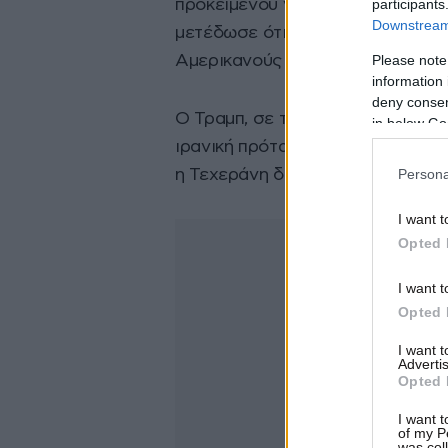
participants
προκειμένου να εξεταστούν οι στ
Downstream 
μετέδωσε ότι η πληροφορία προέρ
Please note
Αμερικανούς αξιωματούχους.
information 
deny consent
Ο Τραμπ, σε τηλεφωνική συνομιλί
in below Go
ιρανική πρόταση, φέρεται να προε
Persona
η Τεχεράνη δεν δείξει ευελιξία,
I want t
Opted 
I want t
Opted 
I want 
Advertis
Opted 
I want t
of my P
was col