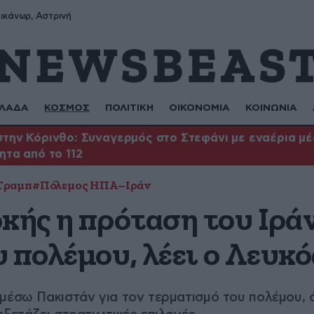
ικάνωρ, Αστρινή
ΛΑΔΑ
ΚΟΣΜΟΣ
ΠΟΛΙΤΙΚΗ
ΟΙΚΟΝΟΜΙΑ
ΚΟΙΝΩΝΙΑ
την Κόρινθο: Συναγερμός στο Στεφάνι με εναέρια μέσ
ητα από το 112
Τραμπ
#Πόλεμος ΗΠΑ–Ιράν
κής η πρόταση του Ιράν
 πολέμου, λέει ο Λευκό
μέσω Πακιστάν για τον τερματισμό του πολέμου, 