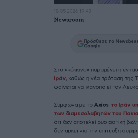
18·05·2026 19:43
Newsroom
Πρόσθεσε το Newsbeast
Google
Στο «κόκκινο» παραμένει η έντα
Ιράν
, καθώς η νέα πρόταση της 
φαίνεται να ικανοποιεί τον Λευκό
Σύμφωνα με το
Axios
,
το Ιράν υ
των διαμεσολαβητών του Πακι
ότι δεν αποτελεί ουσιαστική βε
δεν αρκεί για την επίτευξη συμφ