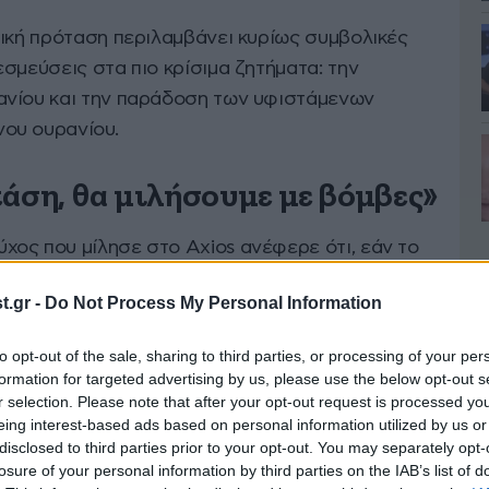
νική πρόταση περιλαμβάνει κυρίως συμβολικές
σμεύσεις στα πιο κρίσιμα ζητήματα: την
ανίου και την παράδοση των υφιστάμενων
ου ουρανίου.
άση, θα μιλήσουμε με βόμβες»
ος που μίλησε στο Axios ανέφερε ότι, εάν το
 θα αναγκαστούν να συνεχίσουν τις
.gr -
Do Not Process My Personal Information
Η διατύπωση αυτή αποτυπώνει το βαρύ κλίμα
λντ Τραμπ εμφανίζεται να θέλει συμφωνία, αλλά
to opt-out of the sale, sharing to third parties, or processing of your per
αρξη στρατιωτικής δράσης.
formation for targeted advertising by us, please use the below opt-out s
r selection. Please note that after your opt-out request is processed y
eing interest-based ads based on personal information utilized by us or
αι να συγκαλέσει την Τρίτη σύσκεψη με την
disclosed to third parties prior to your opt-out. You may separately opt-
Αίθουσα Επιχειρήσεων
του Λευκού Οίκου,
losure of your personal information by third parties on the IAB’s list of