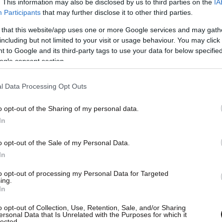
. This information may also be disclosed by us to third parties on the
IA
ρατιωτικές επιλογές έναντι του Ιράν. Το Reuters
Participants
that may further disclose it to other third parties.
χεται από το Axios, το οποίο επικαλείται δύο
 that this website/app uses one or more Google services and may gath
including but not limited to your visit or usage behaviour. You may click 
 to Google and its third-party tags to use your data for below specifi
α με το Axios πριν η Ουάσινγκτον λάβει την
ogle consent section.
ιδοποίησε ότι «ο χρόνος τελειώνει» και ότι, αν
l Data Processing Opt Outs
 θα δεχθεί «πολύ σκληρότερο πλήγμα».
o opt-out of the Sharing of my personal data.
In
o opt-out of the Sale of my Personal Data.
In
to opt-out of processing my Personal Data for Targeted
ing.
In
o opt-out of Collection, Use, Retention, Sale, and/or Sharing
ersonal Data that Is Unrelated with the Purposes for which it
lected.