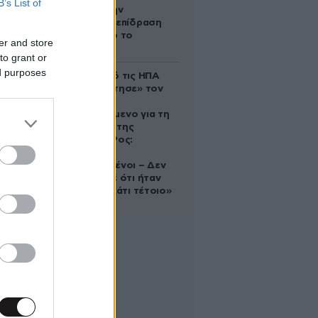
B’s List of
δέχονται την
ευεργετική επίδραση
του Δία από το
er and store
απόγευμα;
to grant or
ed purposes
Ζευγάρι από τις ΗΠΑ
που «υιοθέτησε» τον
Αφγανό
κατηγορούμενο για τη
δολοφονία της
Ελίζαμπεθ Ρος:
«Είμαστε
συντετριμμένοι – Δεν
έδειξε ποτέ ότι ήταν
ικανός για κάτι τέτοιο»