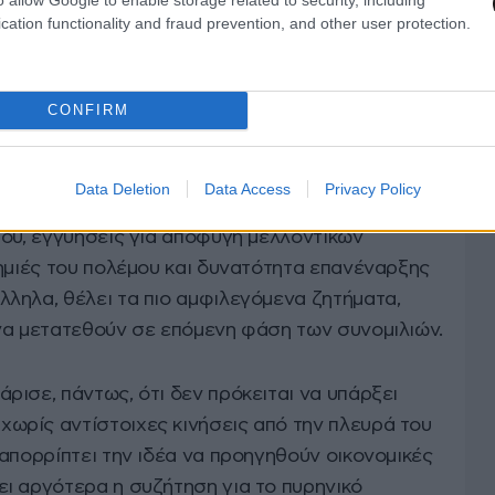
μετέδωσαν Axios και Reuters, η νέα ιρανική
cation functionality and fraud prevention, and other user protection.
λο βαθμό προηγούμενες θέσεις της Τεχεράνης.
ορές στη δέσμευση του Ιράν να μην επιδιώξει
CONFIRM
λλά δεν δίνει τις συγκεκριμένες εγγυήσεις που
νικό πρόγραμμα.
Data Deletion
Data Access
Privacy Policy
τισμό των εχθροπραξιών, άρση του
μού, εγγυήσεις για αποφυγή μελλοντικών
ζημιές του πολέμου και δυνατότητα επανέναρξης
ληλα, θέλει τα πιο αμφιλεγόμενα ζητήματα,
να μετατεθούν σε επόμενη φάση των συνομιλιών.
ισε, πάντως, ότι δεν πρόκειται να υπάρξει
ρίς αντίστοιχες κινήσεις από την πλευρά του
απορρίπτει την ιδέα να προηγηθούν οικονομικές
ι αργότερα η συζήτηση για το πυρηνικό