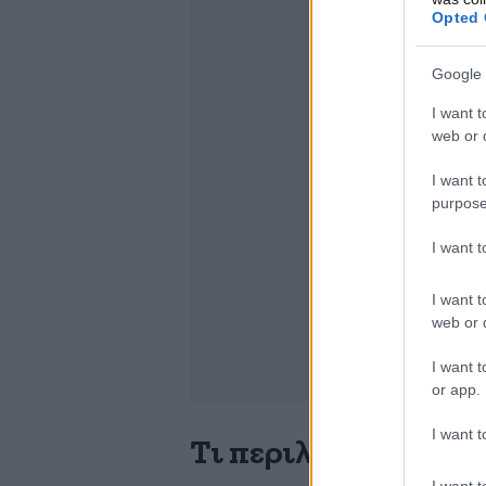
Opted 
Google 
I want t
web or d
I want t
purpose
I want 
I want t
web or d
I want t
or app.
I want t
Τι περιλαμβάνει η ν
I want t