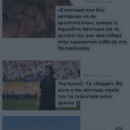
ΠΟΛΙΤΙΚΗ
2 λ. πριν
«Συγγνώμη που δεν
κατάφερα να σε
προστατεύσω», γράφει η
Αφροδίτη Νέστορα για τη
μητέρα της που σκοτώθηκε
στην εμπρηστική επίθεση στη
Θεσσαλονίκη
ΣΙΝΕΜΑ
6 λ. πριν
Τομ Κρουζ: Το «Digger» θα
είναι η πιο σύντομη ταινία
του τα τελευταία οκτώ
χρόνια