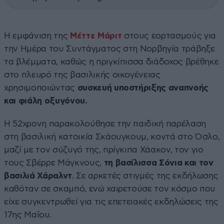
Η εμφάνιση της
Μέττε Μάριτ
στους εορτασμούς για
την Ημέρα του Συντάγματος στη Νορβηγία τράβηξε
τα βλέμματα, καθώς η πριγκίπισσα διάδοχος βρέθηκε
στο πλευρό της βασιλικής οικογένειας
χρησιμοποιώντας
συσκευή υποστήριξης αναπνοής
και φιάλη οξυγόνου.
Η 52χρονη παρακολούθησε την παιδική παρέλαση
στη βασιλική κατοικία Σκάουγκουμ, κοντά στο Όσλο,
μαζί με τον σύζυγό της, πρίγκιπα Χάακον, τον γιο
τους Σβέρρε Μάγκνους,
τη βασίλισσα Σόνια και τον
βασιλιά Χάραλντ
. Σε αρκετές στιγμές της εκδήλωσης
καθόταν σε σκαμπό, ενώ χαιρετούσε τον κόσμο που
είχε συγκεντρωθεί για τις επετειακές εκδηλώσεις της
17ης Μαΐου.