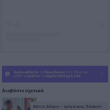
Ακολουθήστε
το
Newsbeast
στο Viber και
μάθετε
πρώτοι
τα
σημαντικότερα νέα
Διαβάστε σχετικά
Μέττε Μάριτ – πρίγκιπας Χάακον: