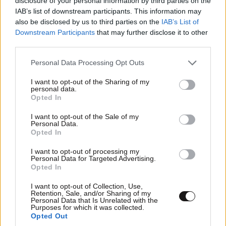
disclosure of your personal information by third parties on the
IAB’s list of downstream participants. This information may
also be disclosed by us to third parties on the
IAB’s List of
Downstream Participants
that may further disclose it to other
third parties.
Please note that this website/app uses one or more Google
Personal Data Processing Opt Outs
services and may gather and store information including but
Κώστας Τσουρός: «Στη Σκιάθο όλα μπορείς να
not limited to your visit or usage behaviour. You may click to
I want to opt-out of the Sharing of my
τα δεις» – Οι φωτογραφίες από την παραλία
personal data.
grant or deny consent to Google and its third-party tags to
Opted In
use your data for below specified purposes in below Google
consent section.
I want to opt-out of the Sale of my
Personal Data.
Opted In
Ακολουθήστε το
NEWSBEAST
στο
Google News
I want to opt-out of processing my
Personal Data for Targeted Advertising.
και μάθετε πρώτοι όλες τις ειδήσεις
Opted In
I want to opt-out of Collection, Use,
Retention, Sale, and/or Sharing of my
Personal Data that Is Unrelated with the
Purposes for which it was collected.
Opted Out