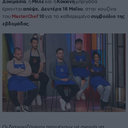
Δοκιμασία
, η
Μπλε
και η
Κόκκινη
μπριγάδα
έρχονται
απόψε, Δευτέρα 18 Μαΐου
, στην κουζίνα
του
MasterChef
10
για το καθιερωμένο
συμβούλιο της
εβδομάδας
.
Οι διαγωνιζόμενοι περιμένουν με αγωνία να