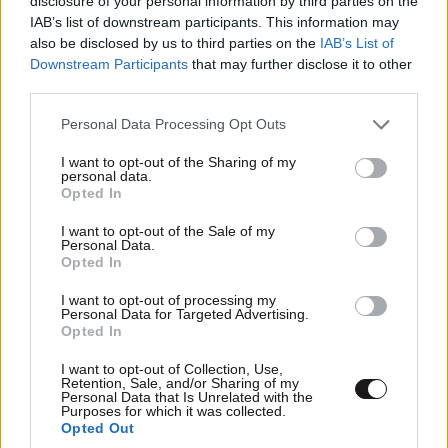
disclosure of your personal information by third parties on the
IAB’s list of downstream participants. This information may
also be disclosed by us to third parties on the
IAB’s List of
Downstream Participants
that may further disclose it to other
third parties.
ΠΡΟΣΘΕΣΤΕ ΤΟ ΣΧΟΛΙΟ ΣΑΣ
Please note that this website/app uses one or more Google
Personal Data Processing Opt Outs
services and may gather and store information including but
not limited to your visit or usage behaviour. You may click to
I want to opt-out of the Sharing of my
personal data.
grant or deny consent to Google and its third-party tags to
Opted In
use your data for below specified purposes in below Google
consent section.
I want to opt-out of the Sale of my
Personal Data.
Opted In
I want to opt-out of processing my
Personal Data for Targeted Advertising.
Opted In
Xαρακτήρες: 0/1000
I want to opt-out of Collection, Use,
Διαβάστε και ακολουθήστε τους κανόνες σχολιασμού
Retention, Sale, and/or Sharing of my
Personal Data that Is Unrelated with the
Purposes for which it was collected.
Opted Out
ΠΡΟΣΘΗΚΗ