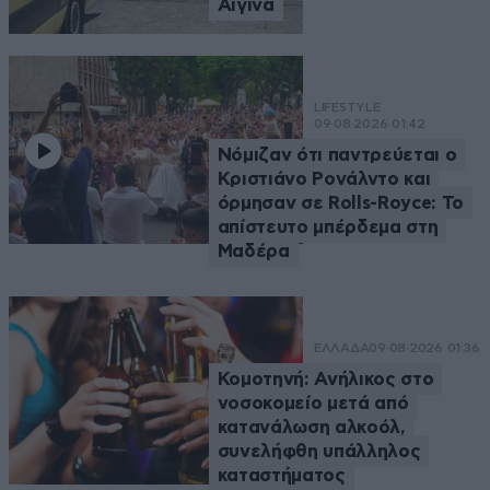
Αίγινα
LIFESTYLE
09·08·2026 01:42
Νόμιζαν ότι παντρεύεται ο
Κριστιάνο Ρονάλντο και
όρμησαν σε Rolls-Royce: Το
απίστευτο μπέρδεμα στη
Μαδέρα
ΕΛΛΑΔΑ
09·08·2026 01:36
Κομοτηνή: Ανήλικος στο
νοσοκομείο μετά από
κατανάλωση αλκοόλ,
συνελήφθη υπάλληλος
καταστήματος