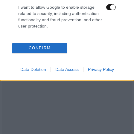
φιλιά με τον Βύρωνα Βασιλειάδη: «Καμία στιγμή
I want to allow Google to enable storage
ευτυχίας δεδομένη»
related to security, including authentication
functionality and fraud prevention, and other
user protection.
CONFIRM
Data Deletion
Data Access
Privacy Policy