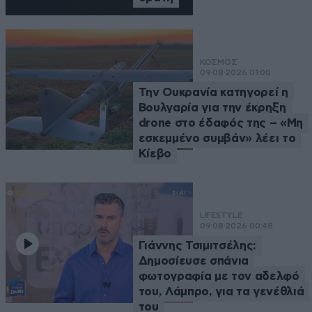
ΚΟΣΜΟΣ
09·08·2026 01:00
Την Ουκρανία κατηγορεί η
Βουλγαρία για την έκρηξη
drone στο έδαφός της – «Μη
εσκεμμένο συμβάν» λέει το
Κίεβο
LIFESTYLE
09·08·2026 00:48
Γιάννης Τσιμιτσέλης:
Δημοσίευσε σπάνια
φωτογραφία με τον αδελφό
του, Λάμπρο, για τα γενέθλιά
του