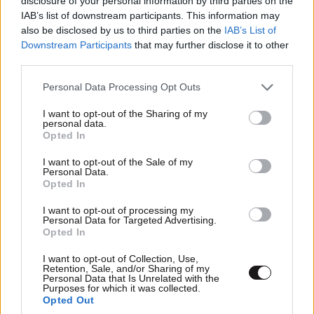
disclosure of your personal information by third parties on the
IAB’s list of downstream participants. This information may
also be disclosed by us to third parties on the
IAB’s List of
Απίστευτο βίντεο από νοσοκομείο στην
Downstream Participants
that may further disclose it to other
third parties.
Ιαπωνία: Χειρουργούσαν όταν «χτύπησε» ο
σεισμός των 6,8 Ρίχτερ
Please note that this website/app uses one or more Google
Personal Data Processing Opt Outs
services and may gather and store information including but
not limited to your visit or usage behaviour. You may click to
I want to opt-out of the Sharing of my
personal data.
grant or deny consent to Google and its third-party tags to
Opted In
use your data for below specified purposes in below Google
consent section.
I want to opt-out of the Sale of my
Personal Data.
Opted In
I want to opt-out of processing my
Personal Data for Targeted Advertising.
Opted In
I want to opt-out of Collection, Use,
Retention, Sale, and/or Sharing of my
Personal Data that Is Unrelated with the
Purposes for which it was collected.
Opted Out
Συναγερμός για τον Έμπολα στο Κονγκό: Πάνω