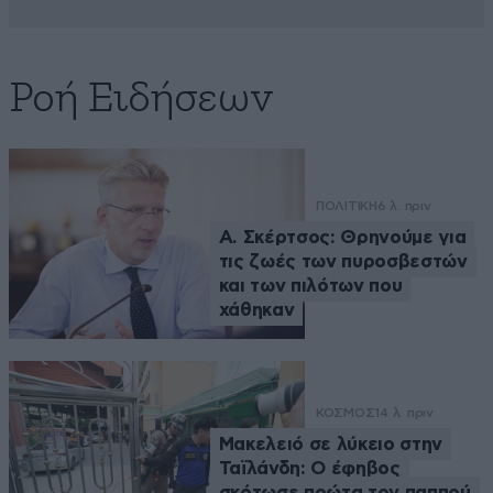
Ροή Ειδήσεων
ΠΟΛΙΤΙΚΗ
6 λ. πριν
Α. Σκέρτσος: Θρηνούμε για
τις ζωές των πυροσβεστών
και των πιλότων που
χάθηκαν
ΚΟΣΜΟΣ
14 λ. πριν
Μακελειό σε λύκειο στην
Ταϊλάνδη: Ο έφηβος
σκότωσε πρώτα τον παππού