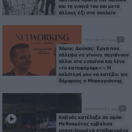
και τη γιαγιά του και μετά
άλλους έξι στο σχολείο
1
ΠΟΛΙΤΙΚΗ
15 λ. πριν
Χάρης Δούκας: Έργα που
πάλεψα να γίνουν, πηγαίνουν
άλλοι στα εγκαίνια και λένε
«το καταφέραμε» – Η
καλύτερή μου να κατέβει για
δήμαρχος ο Μπακογιάννης
3
ΚΟΙΝΩΝΙΑ
22 λ. πριν
Καβγάς κατέληξε σε αμόκ:
Μεθυσμένος εμβόλισε
επανειλημμένα σταθμευμένο