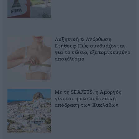
Αυξητική & Ανόρθωση
Στήθους: Πώς συνδυάζονται
για το τέλειο, εξατομικευμένο
αποτέλεσμα
Με τη SEAJETS, η Αμοργός
γίνεται η πιο αυθεντική
απόδραση των Κυκλάδων