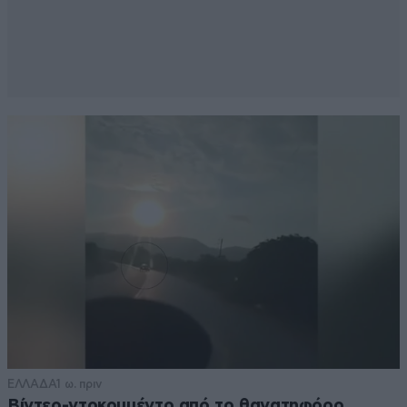
ΕΛΛΑΔΑ
1 ω. πριν
Βίντεο-ντοκουμέντο από το θανατηφόρο