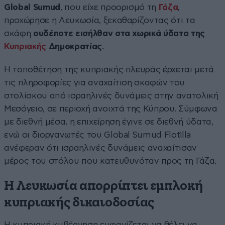
Global Sumud
, που είχε προορισμό τη
Γάζα
,
προχώρησε η Λευκωσία, ξεκαθαρίζοντας ότι τα
σκάφη
ουδέποτε εισήλθαν στα χωρικά ύδατα της
Κυπριακής
Δημοκρατίας
.
Η τοποθέτηση της κυπριακής πλευράς έρχεται μετά
τις πληροφορίες για αναχαίτιση σκαφών του
στολίσκου από ισραηλινές δυνάμεις στην ανατολική
Μεσόγειο, σε περιοχή ανοιχτά της Κύπρου. Σύμφωνα
με διεθνή μέσα, η επιχείρηση έγινε σε διεθνή ύδατα,
ενώ οι διοργανωτές του Global Sumud Flotilla
ανέφεραν ότι ισραηλινές δυνάμεις αναχαίτισαν
μέρος του στόλου που κατευθυνόταν προς τη Γάζα.
Η Λευκωσία απορρίπτει εμπλοκή
κυπριακής δικαιοδοσίας
Η κυπριακή κυβέρνηση εμφανίζεται να θέλει να