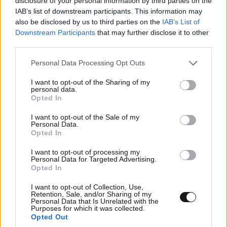
disclosure of your personal information by third parties on the
IAB’s list of downstream participants. This information may
also be disclosed by us to third parties on the
IAB’s List of
Downstream Participants
that may further disclose it to other
στον Πόρο τι παίχτηκε ; 🤮
18·05·2026 18:32
third parties.
ουδέν κρυπτόν υπό την θάλασσαν.
Please note that this website/app uses one or more Google
Personal Data Processing Opt Outs
services and may gather and store information including but
Απαντήστε
1
0
not limited to your visit or usage behaviour. You may click to
I want to opt-out of the Sharing of my
personal data.
grant or deny consent to Google and its third-party tags to
Opted In
use your data for below specified purposes in below Google
consent section.
I want to opt-out of the Sale of my
Personal Data.
Opted In
I want to opt-out of processing my
Personal Data for Targeted Advertising.
Opted In
I want to opt-out of Collection, Use,
Retention, Sale, and/or Sharing of my
Personal Data that Is Unrelated with the
Purposes for which it was collected.
Opted Out