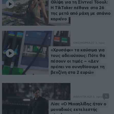
Θλίψη για τη Σίντνεϊ Τόουλ:
Η TikToker πέθανε στα 26
της μετά από μάχη με σπάνιο
καρκίνο
ΟΙΚΟΝΟΜΙΑ
22 λ. πριν
«Χρυσάφι» τα καύσιμα για
τους αδειούχους: Πότε θα
πέσουν οι τιμές – «Δεν
πρέπει να συνηθίσουμε τη
βενζίνη στα 2 ευρώ»
4
ΑΘΛΗΤΙΚΑ
31 λ. πριν
Λίσι: «Ο Μιχαηλίδης ήταν ο
μοναδικός εκτελεστής