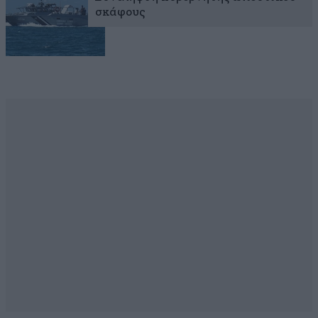
σκάφους