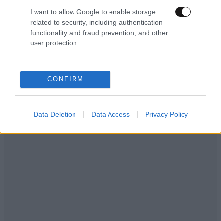
ΕΛΛΑΔΑ
1 ω. πριν
I want to allow Google to enable storage
Ζευγάρι από τις ΗΠΑ που «υιοθέτησε» τον
related to security, including authentication
Αφγανό κατηγορούμενο για τη δολοφονία της
functionality and fraud prevention, and other
Ελίζαμπεθ Ρος: «Είμαστε συντετριμμένοι – Δεν
user protection.
έδειξε ποτέ ότι ήταν ικανός για κάτι τέτοιο»
CONFIRM
Data Deletion
Data Access
Privacy Policy