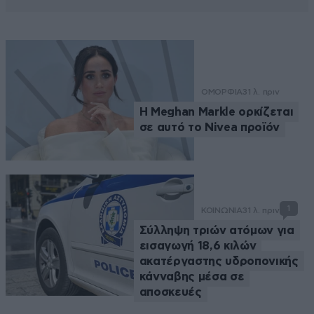
ΟΜΟΡΦΙΑ
31 λ. πριν
Η Meghan Markle ορκίζεται
σε αυτό το Nivea προϊόν
1
ΚΟΙΝΩΝΙΑ
31 λ. πριν
Σύλληψη τριών ατόμων για
εισαγωγή 18,6 κιλών
ακατέργαστης υδροπονικής
κάνναβης μέσα σε
αποσκευές