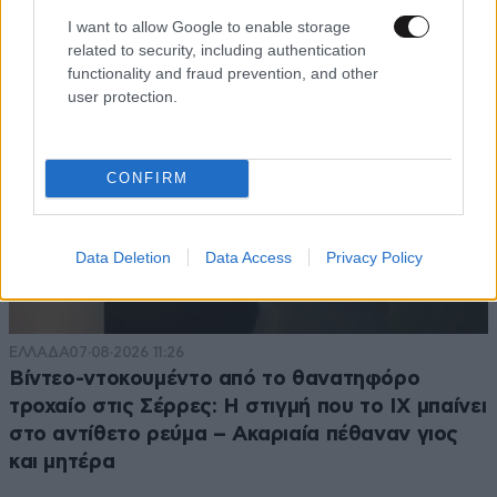
I want to allow Google to enable storage
related to security, including authentication
functionality and fraud prevention, and other
user protection.
CONFIRM
Data Deletion
Data Access
Privacy Policy
ΕΛΛΑΔΑ
07·08·2026 11:26
Βίντεο-ντοκουμέντο από το θανατηφόρο
τροχαίο στις Σέρρες: Η στιγμή που το ΙΧ μπαίνει
στο αντίθετο ρεύμα – Ακαριαία πέθαναν γιος
και μητέρα