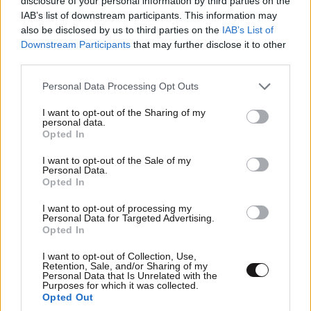
disclosure of your personal information by third parties on the
IAB’s list of downstream participants. This information may
also be disclosed by us to third parties on the
IAB’s List of
Downstream Participants
that may further disclose it to other
Xαρακτήρες: 0/1000
third parties.
Διαβάστε και ακολουθήστε τους κανόνες σχολιασμού
Please note that this website/app uses one or more Google
Personal Data Processing Opt Outs
services and may gather and store information including but
ΠΡΟΣΘΗΚΗ
not limited to your visit or usage behaviour. You may click to
I want to opt-out of the Sharing of my
personal data.
grant or deny consent to Google and its third-party tags to
Opted In
use your data for below specified purposes in below Google
consent section.
I want to opt-out of the Sale of my
Personal Data.
Χαχαχα. Μόλις
14·05·2026 22:31
Opted In
I want to opt-out of processing my
έγινε γνωστό ότι ο Σάντσες περνάει στον β' γύρο των
Personal Data for Targeted Advertising.
προεδρικών εκλογών, η εισαγγελία ζήτησε να του
Opted In
επιβληθεί ποινή κάθειρξης 5 ετών και 4 μηνών. Πόσο
I want to opt-out of Collection, Use,
τυπικά λατινοαμερικάνικο ! Είναι το είδος της
Retention, Sale, and/or Sharing of my
"δημοκρατίας" που δίδαξαν οι ΗΠΑ στην "πίσω αυλή
Personal Data that Is Unrelated with the
Purposes for which it was collected.
τους".
Opted Out