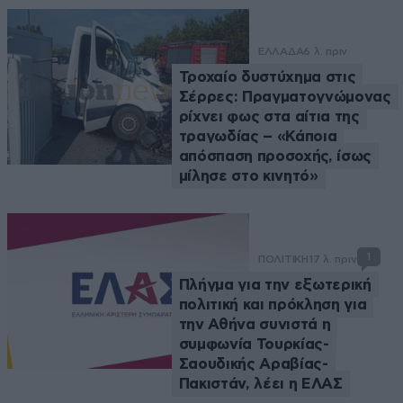
ΕΛΛΑΔΑ
6 λ. πριν
Τροχαίο δυστύχημα στις
Σέρρες: Πραγματογνώμονας
ρίχνει φως στα αίτια της
τραγωδίας – «Κάποια
απόσπαση προσοχής, ίσως
μίλησε στο κινητό»
1
ΠΟΛΙΤΙΚΗ
17 λ. πριν
Πλήγμα για την εξωτερική
πολιτική και πρόκληση για
την Αθήνα συνιστά η
συμφωνία Τουρκίας-
Σαουδικής Αραβίας-
Πακιστάν, λέει η ΕΛΑΣ