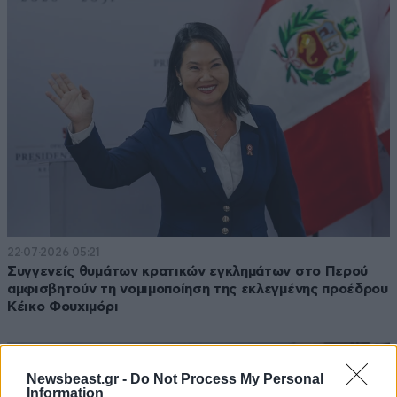
22·07·2026 05:21
Συγγενείς θυμάτων κρατικών εγκλημάτων στο Περού
αμφισβητούν τη νομιμοποίηση της εκλεγμένης προέδρου
Κέικο Φουχιμόρι
Newsbeast.gr -
Do Not Process My Personal
Information