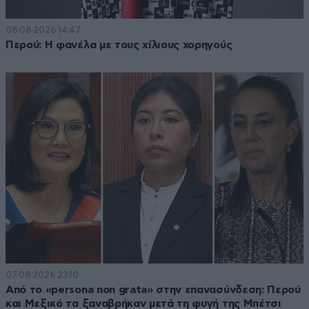
08·08·2026 14:47
Περού: Η φανέλα με τους χίλιους χορηγούς
07·08·2026 23:10
Από το «persona non grata» στην επανασύνδεση: Περού
και Μεξικό τα ξαναβρήκαν μετά τη φυγή της Μπέτσι