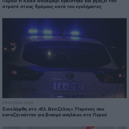
Περού: Η Κέικο Φουχιμόρι ορκίστηκε και βγάζει τον
στρατό στους δρόμους κατά του εγκλήματος
29·07·2026 03:03
Συνελήφθη στο «Ελ. Βενιζέλος» 71χρονος που
καταζητούνταν για βιασμό ανηλίκου στο Περού