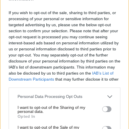
If you wish to opt-out of the sale, sharing to third parties, or
processing of your personal or sensitive information for
targeted advertising by us, please use the below opt-out
section to confirm your selection. Please note that after your
opt-out request is processed you may continue seeing
interest-based ads based on personal information utilized by
us or personal information disclosed to third parties prior to
your opt-out. You may separately opt-out of the further
disclosure of your personal information by third parties on the
19·07·2026 11:10
IAB’s list of downstream participants. This information may
Νεκροί, τραυματίες και γκρεμισμένα κτίρια από ισχυρό
also be disclosed by us to third parties on the
IAB’s List of
σεισμό που ταρακούνησε το Περού
Downstream Participants
that may further disclose it to other
third parties.
Please note that this website/app uses one or more Google
Personal Data Processing Opt Outs
services and may gather and store information including but
not limited to your visit or usage behaviour. You may click to
I want to opt-out of the Sharing of my
personal data.
grant or deny consent to Google and its third-party tags to
Opted In
use your data for below specified purposes in below Google
consent section.
I want to opt-out of the Sale of my