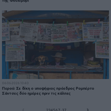
της Φουχιμόρι
06·06·2026 10:40
Περού: Σε δίκη ο υποψήφιος πρόεδρος Ρομπέρτο
Σάντσες δύο ημέρες πριν τις κάλπες
...
1
2
3
4
5
6
7
37