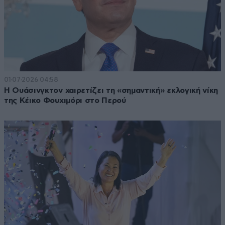
01·07·2026 04:58
Η Ουάσινγκτον χαιρετίζει τη «σημαντική» εκλογική νίκη
της Κέικο Φουχιμόρι στο Περού