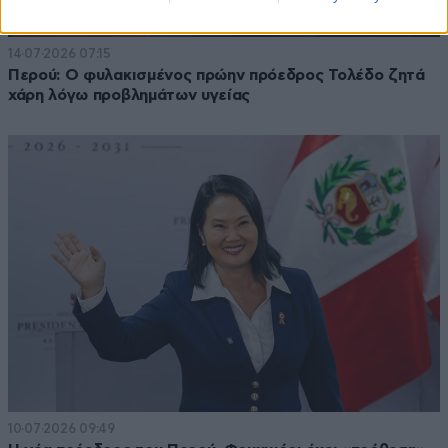
14·07·2026 07:15
Περού: Ο φυλακισμένος πρώην πρόεδρος Τολέδο ζητά
χάρη λόγω προβλημάτων υγείας
10·07·2026 09:49