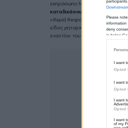
participants
εκπρόσωπο Ντέιβις Ινγκλ να
ζητ
Downstream 
καταδικάσουν «τη ρητορική βί
Please note
«Rapid Response του Λευκού Οί
information 
είδος ρητορικής είναι ακριβώς 
deny consent
in below Go
εναντίον του προέδρου μας μέσα
Persona
I want t
Opted 
I want t
Opted 
I want 
Advertis
Opted 
I want t
of my P
was col