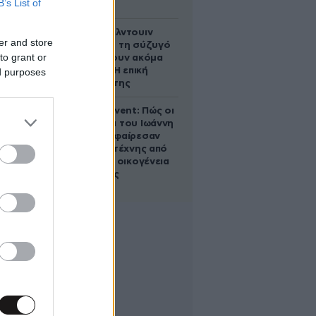
B’s List of
στάχτη
Ο Άλεκ Μπάλντουιν
er and store
ζήτησε από τη σύζυγό
to grant or
του να κάνουν ακόμα
ένα παιδί – Η επική
ed purposes
αντίδρασή της
Παλάτι Marivent: Πώς οι
κληρονόμοι του Ιωάννη
Σαριδάκη αφαίρεσαν
1.300 έργα τέχνης από
τη βασιλική οικογένεια
της Ισπανίας