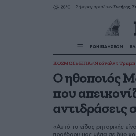
Σήμερα
γιορτάζουν:
ΡΟΗ ΕΙΔΗΣΕΩΝ
ΕΛ
ΚΟΣΜΟΣ
#ΗΠΑ
#Ντόναλντ Τραμπ
Ο ηθοποιός Μ
που απεικονίζ
αντιδράσεις 
«Αυτό το είδος ρητορικής είν
προέδρου μας μέσα σε δύο χρ