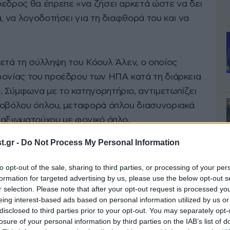
όεδρος θα έπρεπε «να ζήσει αρκετά ώστε να δει
α, να λογοδοτήσει για τη διαφθορά του και να
μετά τη σύλληψη του Κόουλ Άλεν, ο οποίος
φονίας του προέδρου των ΗΠΑ κατά τη διάρκεια
 Σύμφωνα με το κατηγορητήριο, αντιμετωπίζει
ροβόλου όπλου, μεταφορά όπλου διασυνοριακά
 αξιωματούχου με φονικό όπλο.
.gr -
Do Not Process My Personal Information
κριτική του απέναντι στον Τραμπ, είχε
μαζί με τον πρώην πρόεδρο, Μπαράκ Ομπάμα, με
to opt-out of the sale, sharing to third parties, or processing of your per
formation for targeted advertising by us, please use the below opt-out s
ι τα εγκαίνια του «Obama Presidential Center»
r selection. Please note that after your opt-out request is processed y
eing interest-based ads based on personal information utilized by us or
disclosed to third parties prior to your opt-out. You may separately opt-
losure of your personal information by third parties on the IAB’s list of
η αντίδραση από τον Λευκό Οίκο, με τον