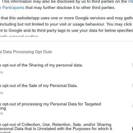
. This information may also be disclosed by us to third parties on the
IA
ά από τους Δημοκρατικούς και τον Ομπάμα να
Participants
that may further disclose it to other third parties.
ας».
Η απάντηση ήρθε από τον λογαριασμό
 that this website/app uses one or more Google services and may gath
κου»:
«Ο Μαρκ Χάμιλ είναι άρρωστος.
Αυτό το
including but not limited to your visit or usage behaviour. You may click 
αυτό που ενέπνευσε τρεις απόπειρες δολοφονίας
 to Google and its third-party tags to use your data for below specifi
ogle consent section.
 σε δύο χρόνια».
l Data Processing Opt Outs
o opt-out of the Sharing of my personal data.
In
o opt-out of the Sale of my Personal Data.
In
to opt-out of processing my Personal Data for Targeted
ing.
In
o opt-out of Collection, Use, Retention, Sale, and/or Sharing
ersonal Data that Is Unrelated with the Purposes for which it
lected.