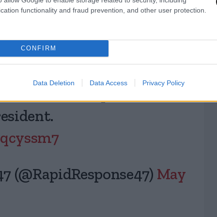
unatics just can’t help
cation functionality and fraud prevention, and other user protection.
CONFIRM
ic is exactly what has
Data Deletion
Data Access
Privacy Policy
ssination attempts in two
resident.
aJqcyssm7
47 (@RapidResponse47)
May