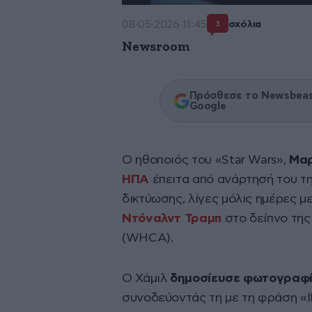
08·05·2026 11:45
σχόλια
3
Newsroom
Πρόσθεσε το Newsbeast
Google
Ο ηθοποιός του «Star Wars»,
Μαρ
ΗΠΑ
έπειτα από ανάρτησή του τη
δικτύωσης, λίγες μόλις ημέρες μ
Ντόναλντ Τραμπ
στο δείπνο τη
(WHCA).
Ο Χάμιλ
δημοσίευσε φωτογραφία
συνοδεύοντάς τη με τη φράση «If