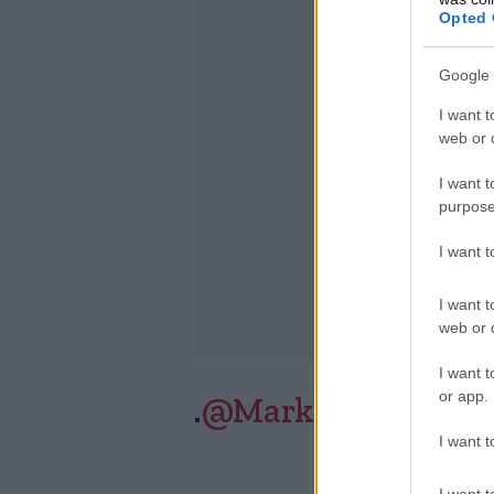
Opted 
Google 
I want t
web or d
I want t
purpose
I want 
I want t
web or d
I want t
or app.
.
@MarkHamill
is on
I want t
I want t