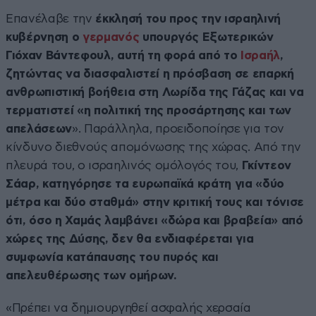
Επανέλαβε την
έκκλησή του προς την ισραηλινή
κυβέρνηση ο
γερμανός
υπουργός Εξωτερικών
Γιόχαν Βάντεφουλ, αυτή τη φορά από το
Ισραήλ
,
ζητώντας να διασφαλιστεί η πρόσβαση σε επαρκή
ανθρωπιστική βοήθεια στη Λωρίδα της Γάζας και να
τερματιστεί «η πολιτική της προσάρτησης και των
απελάσεων
». Παράλληλα, προειδοποίησε για τον
κίνδυνο διεθνούς απομόνωσης της χώρας. Από την
πλευρά του, ο ισραηλινός ομόλογός του,
Γκίντεον
Σάαρ, κατηγόρησε τα ευρωπαϊκά κράτη για «δύο
μέτρα και δύο σταθμά» στην κριτική τους και τόνισε
ότι, όσο η Χαμάς λαμβάνει «δώρα και βραβεία» από
χώρες της Δύσης, δεν θα ενδιαφέρεται για
συμφωνία κατάπαυσης του πυρός και
απελευθέρωσης των ομήρων.
«Πρέπει να δημιουργηθεί ασφαλής χερσαία