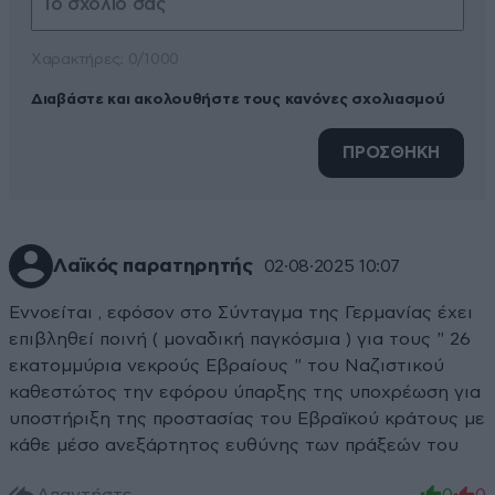
Xαρακτήρες: 0/1000
Διαβάστε και ακολουθήστε τους κανόνες σχολιασμού
ΠΡΟΣΘΗΚΗ
Λαϊκός παρατηρητής
02·08·2025 10:07
Εννοείται , εφόσον στο Σύνταγμα της Γερμανίας έχει
επιβληθεί ποινή ( μοναδική παγκόσμια ) για τους " 26
εκατομμύρια νεκρούς Εβραίους " του Ναζιστικού
καθεστώτος την εφόρου ύπαρξης της υποχρέωση για
υποστήριξη της προστασίας του Εβραϊκού κράτους με
κάθε μέσο ανεξάρτητος ευθύνης των πράξεών του
Απαντήστε
0
0