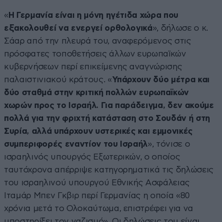
«
Η Γερμανία είναι η μόνη ηγέτιδα χώρα που
εξακολουθεί να ενεργεί ορθολογικά
», δήλωσε ο κ.
Σάαρ από την πλευρά του, αναφερόμενος στις
πρόσφατες τοποθετήσεις άλλων ευρωπαϊκών
κυβερνήσεων περί επικείμενης αναγνώρισης
παλαιστινιακού κράτους. «
Υπάρχουν δύο μέτρα και
δύο σταθμά στην κριτική πολλών ευρωπαϊκών
χωρών προς το Ισραήλ. Για παράδειγμα, δεν ακούμε
πολλά για την φριχτή κατάσταση στο Σουδάν ή στη
Συρία, αλλά υπάρχουν υστερικές και εμμονικές
συμπεριφορές εναντίον του Ισραήλ
», τόνισε ο
ισραηλινός υπουργός Εξωτερικών, ο οποίος
ταυτόχρονα απέρριψε κατηγορηματικά τις δηλώσεις
του ισραηλινού υπουργού Εθνικής Ασφάλειας
Ιταμάρ Μπεν Γκβιρ περί Γερμανίας η οποία «80
χρόνια μετά το Ολοκαύτωμα, επιστρέφει για να
υποστηρίξει τον ναζισμό». Οι δηλώσεις του είναι