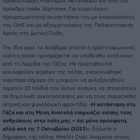
πρωθυπουργό Μπενιαμίν Νετανιάχου και από τον
πρόεδρο Ισαάκ Χέρτσογκ. Για αύριο έχουν
προγραμματιστεί συναντήσεις του με εκπροσώπους
του ΟΗΕ και με αξιωματούχους της Παλαιστινιακής
Αρχής στη Δυτική Όχθη.
Την ίδια ώρα, το Ανόβερο γίνεται η πρώτη γερμανική
πόλη η οποία προσφέρεται να υποδεχθεί ανήλικους
από τη Λωρίδα της Γάζας. Με πρωτοβουλία
κοινωφελών φορέων της πόλης, ανακοινώθηκε
νωρίτερα σήμερα ότι μπορούν να φιλοξενηθούν
περίπου 20 παιδιά που έχουν ανάγκη, να στεγαστούν
σε δημοτικές εγκαταστάσεις και να τους παρασχεθεί
ιατρική και ψυχολογική φροντίδα. «
Η κατάσταση στη
Γάζα και στη Μέση Ανατολή επηρεάζει επίσης τους
ανθρώπους στην πόλη μας – όχι μόνο πρόσφατα,
αλλά από τις 7 Οκτωβρίου (2023
)», δήλωσε ο
δήμαρχος της πόλης Μπελίτ Ονάι. Ανάμεσα στους