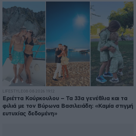
LIFESTYLE
08·08·2026 19:12
Εριέττα Κούρκουλου – Τα 33α γενέθλια και τα
φιλιά με τον Βύρωνα Βασιλειάδη: «Καμία στιγμή
ευτυχίας δεδομένη»