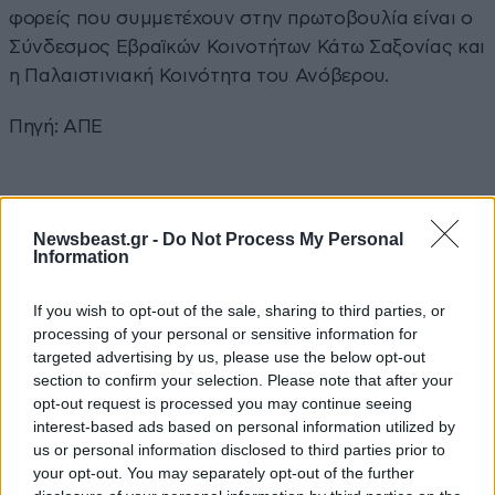
φορείς που συμμετέχουν στην πρωτοβουλία είναι ο
Σύνδεσμος Εβραϊκών Κοινοτήτων Κάτω Σαξονίας και
η Παλαιστινιακή Κοινότητα του Ανόβερου.
Πηγή: ΑΠΕ
Ακολουθήστε
το
Newsbeast
στο Viber και
Newsbeast.gr -
Do Not Process My Personal
μάθετε
πρώτοι
τα
σημαντικότερα νέα
Information
If you wish to opt-out of the sale, sharing to third parties, or
Διαβάστε σχετικά
processing of your personal or sensitive information for
targeted advertising by us, please use the below opt-out
section to confirm your selection. Please note that after your
Η Γερμανία «απειλεί» το Ισραήλ:
opt-out request is processed you may continue seeing
«Θα υποστούν διπλωματική
interest-based ads based on personal information utilized by
απομόνωση αν συνεχίσουν την
us or personal information disclosed to third parties prior to
ανθρωπιστική καταστροφή»
your opt-out. You may separately opt-out of the further