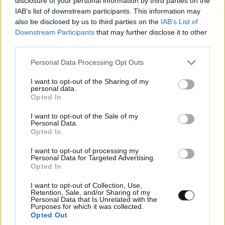
disclosure of your personal information by third parties on the
IAB’s list of downstream participants. This information may
also be disclosed by us to third parties on the
IAB’s List of
Downstream Participants
that may further disclose it to other
Γερμανικά στρατιωτικά αεροσκάφη
third parties.
κατευθύνονται στο Ιορδανία για
Please note that this website/app uses one or more Google
την αερογέφυρα ανθρωπιστικής
Personal Data Processing Opt Outs
services and may gather and store information including but
βοήθειας στην Γάζα
not limited to your visit or usage behaviour. You may click to
I want to opt-out of the Sharing of my
personal data.
grant or deny consent to Google and its third-party tags to
Opted In
use your data for below specified purposes in below Google
consent section.
I want to opt-out of the Sale of my
Personal Data.
Γκουτέρες: Οι Παλαιστίνιοι στη
Opted In
Γάζα υπομένουν μια ανθρωπιστική
καταστροφή επικών διαστάσεων
I want to opt-out of processing my
Personal Data for Targeted Advertising.
Opted In
I want to opt-out of Collection, Use,
Retention, Sale, and/or Sharing of my
Personal Data that Is Unrelated with the
Purposes for which it was collected.
Opted Out