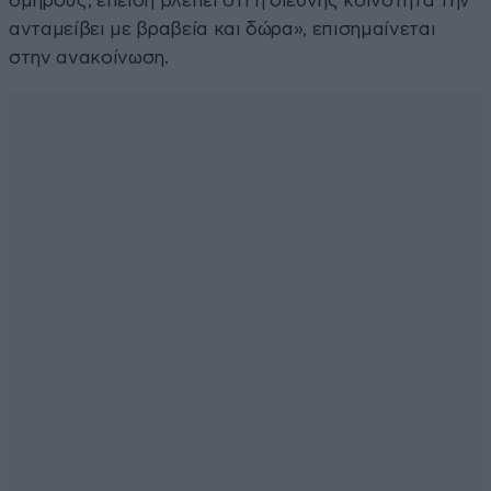
ομήρους, επειδή βλέπει ότι η διεθνής κοινότητα την
ανταμείβει με βραβεία και δώρα», επισημαίνεται
στην ανακοίνωση.