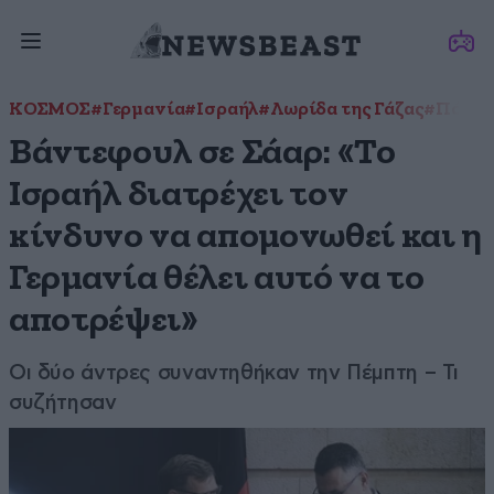
ΚΟΣΜΟΣ
#Γερμανία
#Ισραήλ
#Λωρίδα της Γάζας
#Πόλεμο
Βάντεφουλ σε Σάαρ: «Το
Ισραήλ διατρέχει τον
κίνδυνο να απομονωθεί και η
Γερμανία θέλει αυτό να το
αποτρέψει»
Οι δύο άντρες συναντηθήκαν την Πέμπτη – Τι
συζήτησαν