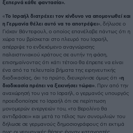
ξεπερνά κάθε φαντασία».
«
Το Ισραήλ διατρέχει τον κίνδυνο να απομονωθεί και
η Γερμανία θέλει αυτό να το αποτρέψει
», δήλωσε ο
Γιόχαν Βάντεφουλ, ο οποίος επανέλαβε πάντως ότι η
χώρα του βρίσκεται στο πλευρό του Ισραήλ,
απέρριψε το ενδεχόμενο αναγνώρισης
παλαιστινιακού κράτους σε αυτήν τη φάση,
επισημαίνοντας ότι κάτι τέτοιο θα έπρεπε να είναι
ένα από τα τελευταία βήματα της ειρηνευτικής
διαδικασίας, όχι το πρώτο, διευκρίνισε όμως ότι «
η
διαδικασία πρέπει να ξεκινήσει τώρα»
. Πριν από την
αναχώρησή του για το Ισραήλ, ο γερμανός υπουργός
προειδοποίησε το Ισραήλ ότι σε περίπτωση
μονομερών ενεργειών του, «το Βερολίνο θα
αντιδράσει» και μετά το τέλος των συνομιλιών του
δήλωσε σε γερμανούς δημοσιογράφους ότι εκτιμά
πως οι γερμανικές θέσεις έγιναν κατανοητές.