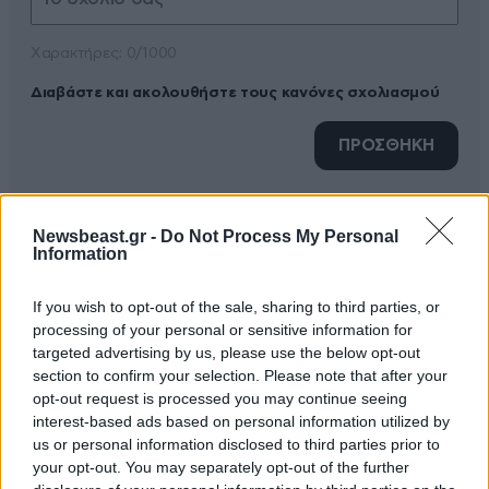
Xαρακτήρες: 0/1000
Διαβάστε και ακολουθήστε τους κανόνες σχολιασμού
ΠΡΟΣΘΗΚΗ
Newsbeast.gr -
Do Not Process My Personal
Information
Προβολέας
17·07·2025 23:07
Σαν την κουτσομπολα τής γειτονιάς.
If you wish to opt-out of the sale, sharing to third parties, or
processing of your personal or sensitive information for
targeted advertising by us, please use the below opt-out
Απαντήστε
1
0
section to confirm your selection. Please note that after your
opt-out request is processed you may continue seeing
interest-based ads based on personal information utilized by
us or personal information disclosed to third parties prior to
your opt-out. You may separately opt-out of the further