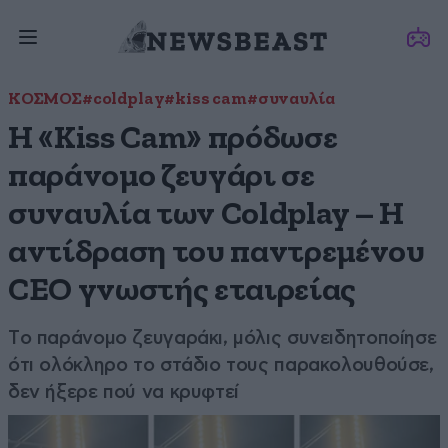
ΚΟΣΜΟΣ
#coldplay
#kiss cam
#συναυλία
Η «Kiss Cam» πρόδωσε
παράνομο ζευγάρι σε
συναυλία των Coldplay – Η
αντίδραση του παντρεμένου
CEO γνωστής εταιρείας
Tο παράνομο ζευγαράκι, μόλις συνειδητοποίησε
ότι ολόκληρο το στάδιο τους παρακολουθούσε,
δεν ήξερε πού να κρυφτεί