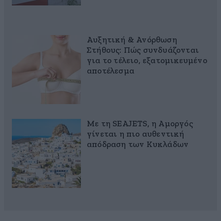
Αυξητική & Ανόρθωση
Στήθους: Πώς συνδυάζονται
για το τέλειο, εξατομικευμένο
αποτέλεσμα
Με τη SEAJETS, η Αμοργός
γίνεται η πιο αυθεντική
απόδραση των Κυκλάδων