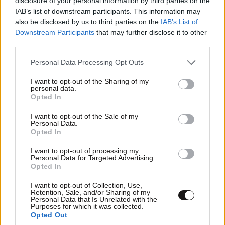
disclosure of your personal information by third parties on the
IAB’s list of downstream participants. This information may
also be disclosed by us to third parties on the
IAB’s List of
Downstream Participants
that may further disclose it to other
third parties.
Please note that this website/app uses one or more Google
Personal Data Processing Opt Outs
services and may gather and store information including but
not limited to your visit or usage behaviour. You may click to
I want to opt-out of the Sharing of my
personal data.
grant or deny consent to Google and its third-party tags to
Opted In
use your data for below specified purposes in below Google
consent section.
I want to opt-out of the Sale of my
Personal Data.
Opted In
TRENDING
I want to opt-out of processing my
Personal Data for Targeted Advertising.
Opted In
I want to opt-out of Collection, Use,
Retention, Sale, and/or Sharing of my
Personal Data that Is Unrelated with the
Purposes for which it was collected.
Opted Out