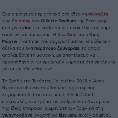
Ένα απίστευτο περιστατικό στη χθεσινή
συναυλία
των
Coldplay
στο
Gillette Stadium
της Βοστώνης
έχει γίνει
viral
στα social media, προκαλώντας κύμα
σχολίων και αμηχανίας. Η
Kiss Cam
και ο
Κρις
Μάρτιν
, frontman του συγκροτήματος, «πρόδωσε»
άθελά του ένα
παράνομο ζευγαράκι
, το οποίο
απολάμβανε τη μουσική, με αποτέλεσμα να
προσπαθήσουν να κρυφτούν μπροστά στα έκπληκτα
μάτια χιλιάδων θεατών!
Το βράδυ της Τετάρτης, 16 Ιουλίου 2025, ο Andy
Byron, διευθύνων σύμβουλος της εταιρείας
λογισμικού Astronomer, και η Kristin Cabot,
επικεφαλής του Τμήματος Ανθρώπινου Δυναμικού
της ίδιας εταιρείας, εμφανίστηκαν ξαφνικά στη
γιγαντοοθόνη
, γνωστή ως
kiss
cam
, αγκαλιασμένοι.