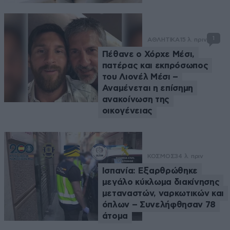
1
ΑΘΛΗΤΙΚΑ
15 λ. πριν
Πέθανε ο Χόρχε Μέσι,
πατέρας και εκπρόσωπος
του Λιονέλ Μέσι –
Αναμένεται η επίσημη
ανακοίνωση της
οικογένειας
ΚΟΣΜΟΣ
34 λ. πριν
Ισπανία: Εξαρθρώθηκε
μεγάλο κύκλωμα διακίνησης
μεταναστών, ναρκωτικών και
όπλων – Συνελήφθησαν 78
άτομα