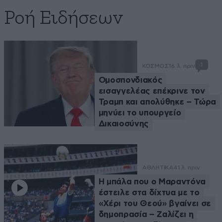
Ροή Ειδήσεων
1
ΚΟΣΜΟΣ
16 λ. πριν
Ομοσπονδιακός
εισαγγελέας επέκρινε τον
Τραμπ και απολύθηκε – Τώρα
μηνύει το υπουργείο
Δικαιοσύνης
ΑΘΛΗΤΙΚΑ
41 λ. πριν
Η μπάλα που ο Μαραντόνα
έστειλε στα δίχτυα με το
«Χέρι του Θεού» βγαίνει σε
δημοπρασία – Ζαλίζει η