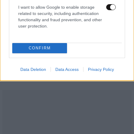
I want to allow Google to enable storage
related to security, including authentication
ΗΠΑ: Κοντά σε συμφωνία για τα Στενά του
functionality and fraud prevention, and other
Ορμούζ – «Υπάρχει πρόοδος»
user protection.
CONFIRM
Ακολουθήστε το
NEWSBEAST
στο
Google News
και μάθετε πρώτοι όλες τις ειδήσεις
Data Deletion
Data Access
Privacy Policy