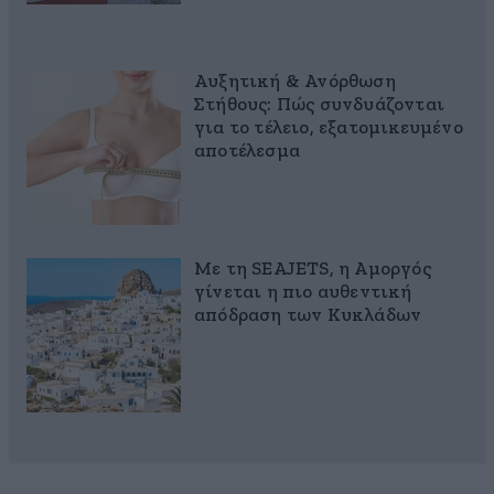
Αυξητική & Ανόρθωση
Στήθους: Πώς συνδυάζονται
για το τέλειο, εξατομικευμένο
αποτέλεσμα
Με τη SEAJETS, η Αμοργός
γίνεται η πιο αυθεντική
απόδραση των Κυκλάδων