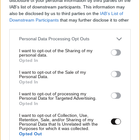
disclosure of your personal information by third parties on the
IAB’s list of downstream participants. This information may
also be disclosed by us to third parties on the
IAB’s List of
Downstream Participants
that may further disclose it to other
third parties.
Please note that this website/app uses one or more Google
Personal Data Processing Opt Outs
services and may gather and store information including but
Τον συνέλαβαν για φόνο στο Λονδίνο, τον
not limited to your visit or usage behaviour. You may click to
I want to opt-out of the Sharing of my
personal data.
άφησαν ελεύθερο και σκότωσε ξανά – Η
grant or deny consent to Google and its third-party tags to
Opted In
use your data for below specified purposes in below Google
αστυνομία ζητά συγγνώμη
consent section.
I want to opt-out of the Sale of my
Personal Data.
Opted In
I want to opt-out of processing my
Personal Data for Targeted Advertising.
Opted In
I want to opt-out of Collection, Use,
Retention, Sale, and/or Sharing of my
Personal Data that Is Unrelated with the
Purposes for which it was collected.
Opted Out