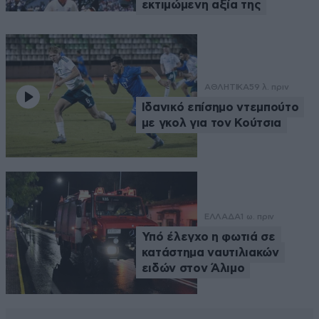
εκτιμώμενη αξία της
ΑΘΛΗΤΙΚΑ
59 λ. πριν
Ιδανικό επίσημο ντεμπούτο
με γκολ για τον Κούτσια
ΕΛΛΑΔΑ
1 ω. πριν
Υπό έλεγχο η φωτιά σε
κατάστημα ναυτιλιακών
ειδών στον Άλιμο