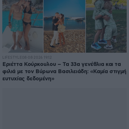
LIFESTYLE
08·08·2026 19:12
Εριέττα Κούρκουλου – Τα 33α γενέθλια και τα
φιλιά με τον Βύρωνα Βασιλειάδη: «Καμία στιγμή
ευτυχίας δεδομένη»