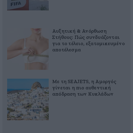
Αυξητική & Ανόρθωση
Στήθους: Πώς συνδυάζονται
για το τέλειο, εξατομικευμένο
αποτέλεσμα
Με τη SEAJETS, η Αμοργός
γίνεται η πιο αυθεντική
απόδραση των Κυκλάδων