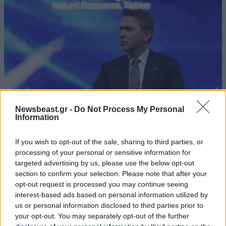
Newsbeast.gr -
Do Not Process My Personal
Information
Τουρκία: Ισχυρισμός για νέα ανακάλυψη 75 δισ.
κυβικών μέτρων φυσικού αερίου στη Μαύρη
If you wish to opt-out of the sale, sharing to third parties, or
Θάλασσα
processing of your personal or sensitive information for
targeted advertising by us, please use the below opt-out
section to confirm your selection. Please note that after your
opt-out request is processed you may continue seeing
interest-based ads based on personal information utilized by
us or personal information disclosed to third parties prior to
Ακολουθήστε το
NEWSBEAST
στο
Google News
your opt-out. You may separately opt-out of the further
και μάθετε πρώτοι όλες τις ειδήσεις