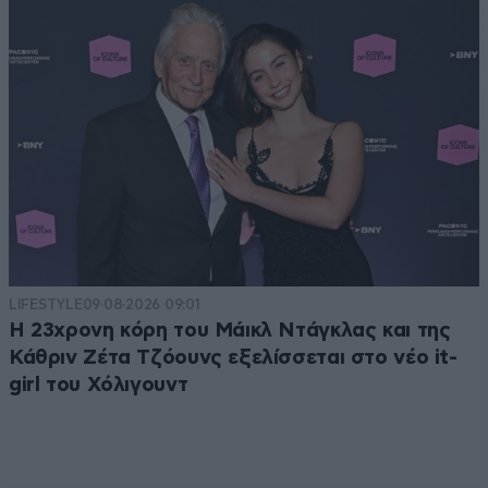
LIFESTYLE
09·08·2026 09:01
Η 23χρονη κόρη τoυ Μάικλ Ντάγκλας και της
Κάθριν Ζέτα Τζόουνς εξελίσσεται στο νέο it-
girl του Χόλιγουντ