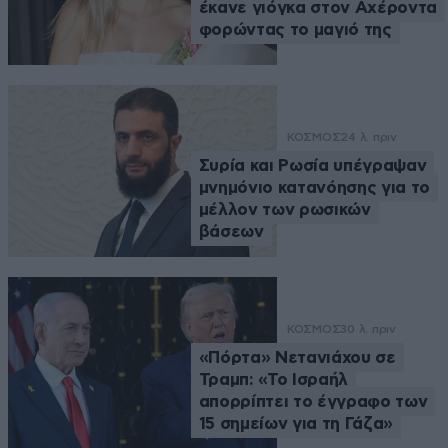
έκανε γιόγκα στον Αχέροντα
φορώντας το μαγιό της
ΚΟΣΜΟΣ
24 λ. πριν
Συρία και Ρωσία υπέγραψαν
μνημόνιο κατανόησης για το
μέλλον των ρωσικών
βάσεων
ΚΟΣΜΟΣ
30 λ. πριν
«Πόρτα» Νετανιάχου σε
Τραμπ: «Το Ισραήλ
απορρίπτει το έγγραφο των
15 σημείων για τη Γάζα»