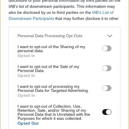
disclosure of your personal information by third parties on the
IAB’s list of downstream participants. This information may
also be disclosed by us to third parties on the
IAB’s List of
Downstream Participants
that may further disclose it to other
third parties.
Please note that this website/app uses one or more Google
Personal Data Processing Opt Outs
services and may gather and store information including but
not limited to your visit or usage behaviour. You may click to
I want to opt-out of the Sharing of my
personal data.
grant or deny consent to Google and its third-party tags to
Opted In
use your data for below specified purposes in below Google
consent section.
I want to opt-out of the Sale of my
Personal Data.
Opted In
I want to opt-out of processing my
Personal Data for Targeted Advertising.
Opted In
ΣΧΌΛΙΑ ΑΝΑΓΝΩΣΤΏΝ
2
I want to opt-out of Collection, Use,
Retention, Sale, and/or Sharing of my
Personal Data that Is Unrelated with the
Purposes for which it was collected.
Opted Out