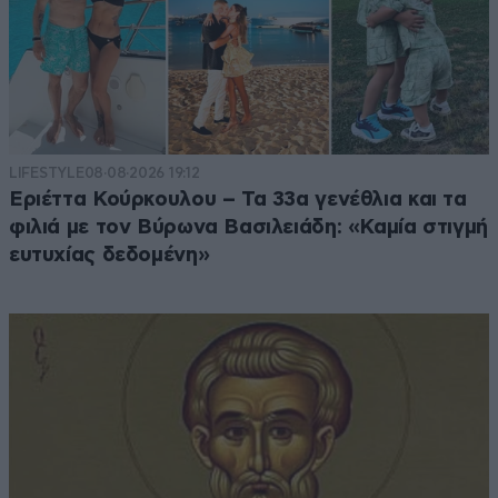
LIFESTYLE
08·08·2026 19:12
Εριέττα Κούρκουλου – Τα 33α γενέθλια και τα
φιλιά με τον Βύρωνα Βασιλειάδη: «Καμία στιγμή
ευτυχίας δεδομένη»