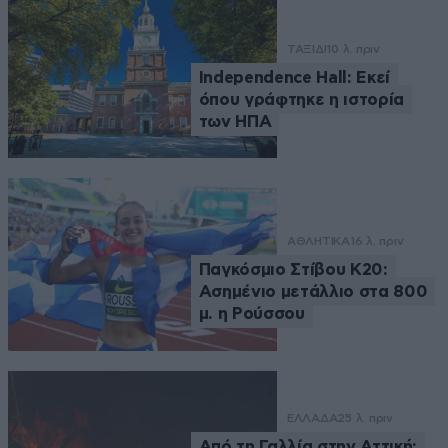
ΤΑΞΙΔΙ
10 λ. πριν
Independence Hall: Εκεί
όπου γράφτηκε η ιστορία
των ΗΠΑ
ΑΘΛΗΤΙΚΑ
16 λ. πριν
Παγκόσμιο Στίβου Κ20:
Ασημένιο μετάλλιο στα 800
μ. η Ρούσσου
ΕΛΛΑΔΑ
25 λ. πριν
Από τη Γαλλία στην Αττική: