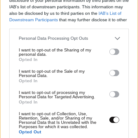
disclosure of your personal information by third parties on the
Xαρακτήρες: 0/1000
IAB’s list of downstream participants. This information may
also be disclosed by us to third parties on the
IAB’s List of
Διαβάστε και ακολουθήστε τους κανόνες σχολιασμού
Downstream Participants
that may further disclose it to other
third parties.
ΠΡΟΣΘΗΚΗ
Please note that this website/app uses one or more Google
Personal Data Processing Opt Outs
services and may gather and store information including but
not limited to your visit or usage behaviour. You may click to
I want to opt-out of the Sharing of my
personal data.
grant or deny consent to Google and its third-party tags to
Opted In
Γυμνια αισχος
13·12·2024 19:01
use your data for below specified purposes in below Google
consent section.
I want to opt-out of the Sale of my
[...] και γυμνοστηθες πρεπει ν διαμαρτυρηθουν; Για πιο
Personal Data.
λογο;
Opted In
I want to opt-out of processing my
Απαντήστε
0
1
Personal Data for Targeted Advertising.
Opted In
I want to opt-out of Collection, Use,
Retention, Sale, and/or Sharing of my
Personal Data that Is Unrelated with the
Purposes for which it was collected.
Opted Out