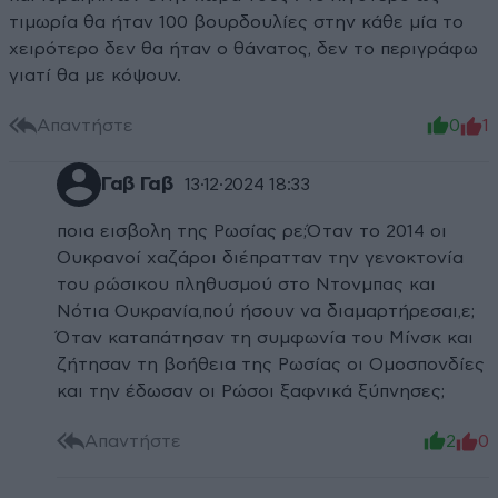
τιμωρία θα ήταν 100 βουρδουλίες στην κάθε μία το
χειρότερο δεν θα ήταν ο θάνατος, δεν το περιγράφω
γιατί θα με κόψουν.
Απαντήστε
0
1
Γαβ Γαβ
13·12·2024 18:33
ποια εισβολη της Ρωσίας ρε;Όταν το 2014 οι
Ουκρανοί χαζάροι διέπρατταν την γενοκτονία
του ρώσικου πληθυσμού στο Ντονμπας και
Νότια Ουκρανία,πού ήσουν να διαμαρτήρεσαι,ε;
Όταν καταπάτησαν τη συμφωνία του Μίνσκ και
ζήτησαν τη βοήθεια της Ρωσίας οι Ομοσπονδίες
και την έδωσαν οι Ρώσοι ξαφνικά ξύπνησες;
Απαντήστε
2
0