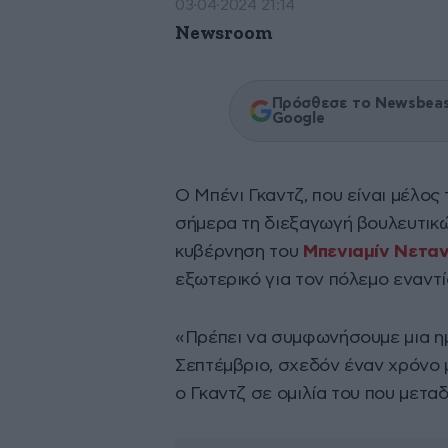
03·04·2024 21:14
Newsroom
Πρόσθεσε το Newsbeast
Google
Ο Μπένι Γκαντζ, που είναι μέλος
σήμερα τη διεξαγωγή βουλευτικ
κυβέρνηση του
Μπενιαμίν Νετα
εξωτερικό για τον πόλεμο εναντί
«Πρέπει να συμφωνήσουμε μια η
Σεπτέμβριο, σχεδόν έναν χρόνο μ
ο Γκαντζ σε ομιλία του που μετα