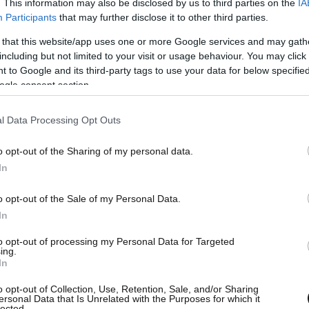
. This information may also be disclosed by us to third parties on the
IA
Participants
that may further disclose it to other third parties.
 that this website/app uses one or more Google services and may gath
including but not limited to your visit or usage behaviour. You may click 
 to Google and its third-party tags to use your data for below specifi
ogle consent section.
l Data Processing Opt Outs
 θα μας επιτρέψει να συνεχίσουμε τη
νοντας ταυτόχρονα το μήνυμα στους πολίτες του
o opt-out of the Sharing of my personal data.
υν την εμπιστοσύνη τους σε εμάς», πρόσθεσε.
In
o opt-out of the Sale of my Personal Data.
In
to opt-out of processing my Personal Data for Targeted
ing.
In
o opt-out of Collection, Use, Retention, Sale, and/or Sharing
ersonal Data that Is Unrelated with the Purposes for which it
lected.