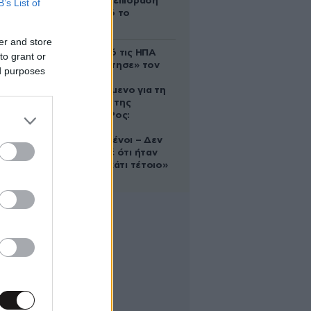
ευεργετική επίδραση
B’s List of
του Δία από το
απόγευμα;
er and store
Ζευγάρι από τις ΗΠΑ
to grant or
που «υιοθέτησε» τον
ed purposes
Αφγανό
κατηγορούμενο για τη
δολοφονία της
Ελίζαμπεθ Ρος:
«Είμαστε
συντετριμμένοι – Δεν
έδειξε ποτέ ότι ήταν
ικανός για κάτι τέτοιο»