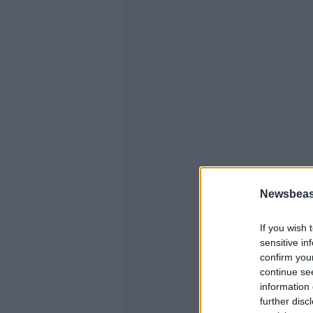
Newsbeast
If you wish 
sensitive in
confirm you
continue se
information 
further disc