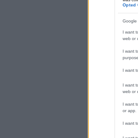
Opted 
Google 
I want t
web or d
I want t
purpose
I want 
I want t
web or d
I want t
or app.
I want t
I want t