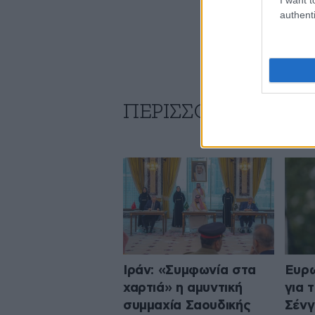
authenti
ΠΕΡΙΣΣΟΤΕΡΑ ΑΠΟ
Ιράν: «Συμφωνία στα
Ευρω
χαρτιά» η αμυντική
για 
συμμαχία Σαουδικής
Σένγ