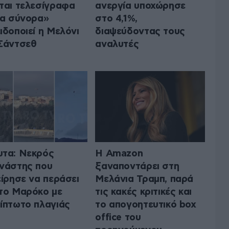
ται τελεσίγραφα
ανεργία υποχώρησε
τα σύνορα»
στο 4,1%,
ιδοποιεί η Μελόνι
διαψεύδοντας τους
Σάντσεθ
αναλυτές
τα: Νεκρός
Η Amazon
νάστης που
ξαναποντάρει στη
είρησε να περάσει
Μελάνια Τραμπ, παρά
το Μαρόκο με
τις κακές κριτικές και
ίπτωτο πλαγιάς
το απογοητευτικό box
office του