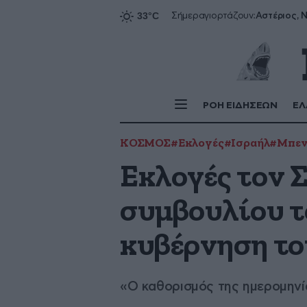
Αστέριος, Ν
Σήμερα
γιορτάζουν:
ΡΟΗ ΕΙΔΗΣΕΩΝ
ΕΛ
ΚΟΣΜΟΣ
#Εκλογές
#Ισραήλ
#Μπεν
Εκλογές τον Σ
συμβουλίου το
κυβέρνηση το
«Ο καθορισμός της ημερομηνία