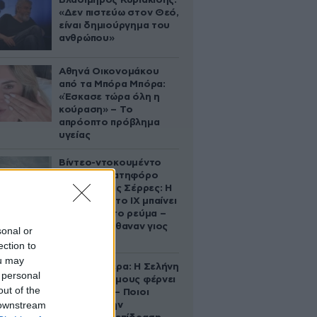
Βλαδίμηρος Κυριακίδης:
«Δεν πιστεύω στον Θεό,
είναι δημιούργημα του
ανθρώπου»
Αθηνά Οικονομάκου
από τα Μπόρα Μπόρα:
«Έσκασε τώρα όλη η
κούραση» – Το
απρόοπτο πρόβλημα
υγείας
Βίντεο-ντοκουμέντο
από το θανατηφόρο
τροχαίο στις Σέρρες: Η
στιγμή που το ΙΧ μπαίνει
στο αντίθετο ρεύμα –
Ακαριαία πέθαναν γιος
sonal or
και μητέρα
ection to
ou may
Ζώδια σήμερα: Η Σελήνη
 personal
στους Διδύμους φέρνει
out of the
ανατροπές – Ποιοι
 downstream
δέχονται την