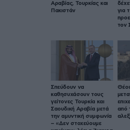
Αραβίας, Τουρκίας και
δέχε
Πακιστάν
για 
προε
τον 
Σπεύδουν να
Θέου
καθησυχάσουν τους
μετα
γείτονες Τουρκία και
επιχ
Σαουδική Αραβία μετά
από 
την αμυντική συμφωνία
αλεξ
– «Δεν στοχεύουμε