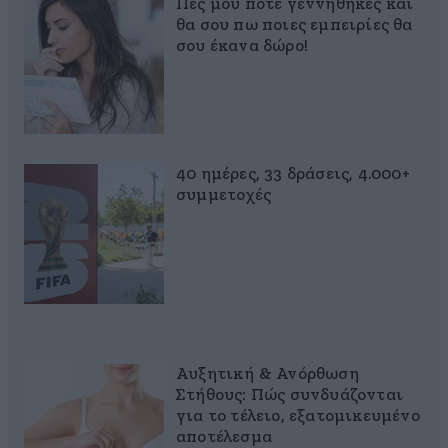
Πες μου πότε γεννήθηκες και
θα σου πω ποιες εμπειρίες θα
σου έκανα δώρο!
40 ημέρες, 33 δράσεις, 4.000+
συμμετοχές
Αυξητική & Ανόρθωση
Στήθους: Πώς συνδυάζονται
για το τέλειο, εξατομικευμένο
αποτέλεσμα