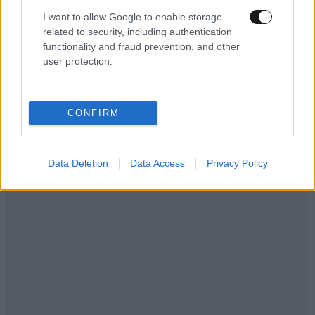
I want to allow Google to enable storage
related to security, including authentication
LIFESTYLE
08·08·2026 19:12
functionality and fraud prevention, and other
Εριέττα Κούρκουλου – Τα 33α γενέθλια και τα
user protection.
φιλιά με τον Βύρωνα Βασιλειάδη: «Καμία στιγμή
ευτυχίας δεδομένη»
CONFIRM
Data Deletion
Data Access
Privacy Policy