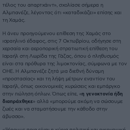
τέλος του απαρτχάιντ», σχολίασε σήμερα η
Αλμπανέζε, λέγοντας ότι «καταδικάζει» επίσης και
τη Χαμάς.
Η άνευ προηγούμενου επίθεση της Χαμάς στο
ισραηλινό έδαφος, στις 7 Οκτωβρίου, οδήγησε στη
χερσαία και αεροπορική στρατιωτική επίθεση του
Ισραήλ στη Λωρίδα της Γάζας, όπου ό πληθυσμός
είναι στα πρόθυρα της λιμοκτονίας, σύμφωνα με τον
ΟΗΕ. Η Αλμπανέζε ζητά μια διεθνή δύναμη
«προστασίας» και τη λήψη μέτρων εναντίον του
Ισραήλ, όπως οικονομικές κυρώσεις και εμπάργκο
στην πώληση όπλων. Όπως είπε, «
η γενοκτονία ήδη
διαπράχθηκε
» αλλά «μπορούμε ακόμη να σώσουμε
ζωές και να σταματήσουμε την κάθοδο στην
άβυσσο».
«Ξέρουμε ποια είναι η κύρια πολιτική και οικονομική