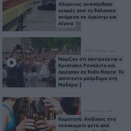
43χρονος ανασύρθηκε
νεκρός από τη θάλασσα
ανάμεσα σε Αγκίστρι και
Αίγινα
LIFESTYLE
1 ω. πριν
Νόμιζαν ότι παντρεύεται ο
Κριστιάνο Ρονάλντο και
όρμησαν σε Rolls-Royce: Το
απίστευτο μπέρδεμα στη
Μαδέρα
ΕΛΛΑΔΑ
1 ω. πριν
Κομοτηνή: Ανήλικος στο
νοσοκομείο μετά από