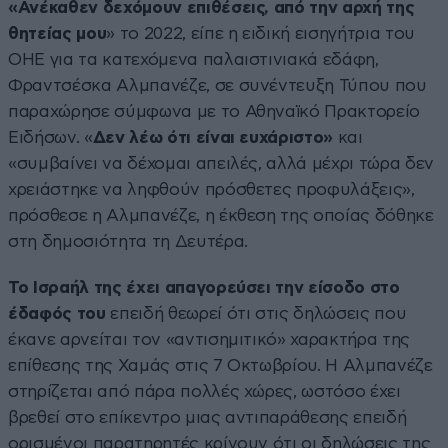
«Ανέκαθεν δεχόμουν επιθέσεις, από την αρχή της
θητείας μου
» το 2022, είπε η ειδική εισηγήτρια του
ΟΗΕ για τα κατεχόμενα παλαιστινιακά εδάφη,
Φραντσέσκα Αλμπανέζε, σε συνέντευξη Τύπου που
παραχώρησε σύμφωνα με το Αθηναϊκό Πρακτορείο
Ειδήσων. «
Δεν λέω ότι είναι ευχάριστο»
και
«συμβαίνει να δέχομαι απειλές, αλλά μέχρι τώρα δεν
χρειάστηκε να ληφθούν πρόσθετες προφυλάξεις»,
πρόσθεσε η Αλμπανέζε, η έκθεση της οποίας δόθηκε
στη δημοσιότητα τη Δευτέρα.
Το Ισραήλ της έχει απαγορεύσει την είσοδο στο
έδαφός του
επειδή θεωρεί ότι στις δηλώσεις που
έκανε αρνείται τον «αντισημιτικό» χαρακτήρα της
επίθεσης της Χαμάς στις 7 Οκτωβρίου. Η Αλμπανέζε
στηρίζεται από πάρα πολλές χώρες, ωστόσο έχει
βρεθεί στο επίκεντρο μιας αντιπαράθεσης επειδή
ορισμένοι παρατηρητές κρίνουν ότι οι δηλώσεις της