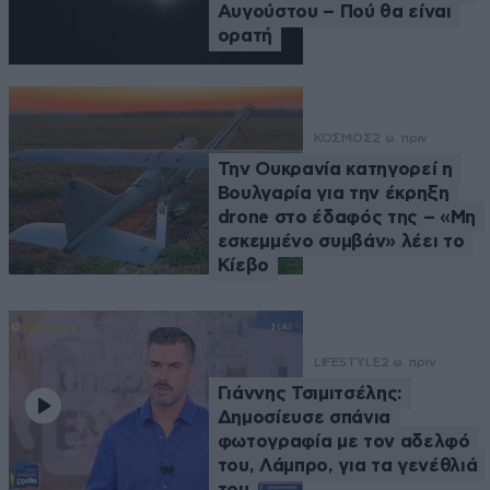
Αυγούστου – Πού θα είναι
ορατή
ΚΟΣΜΟΣ
2 ω. πριν
Την Ουκρανία κατηγορεί η
Βουλγαρία για την έκρηξη
drone στο έδαφός της – «Μη
εσκεμμένο συμβάν» λέει το
Κίεβο
LIFESTYLE
2 ω. πριν
Γιάννης Τσιμιτσέλης:
Δημοσίευσε σπάνια
φωτογραφία με τον αδελφό
του, Λάμπρο, για τα γενέθλιά
του