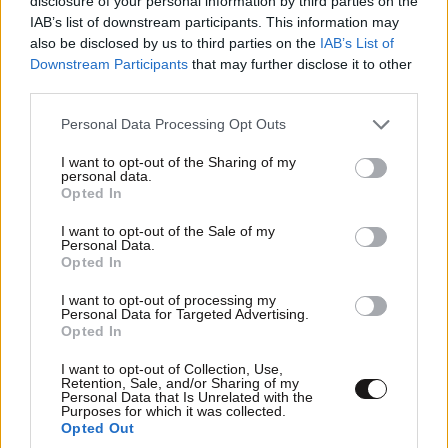
disclosure of your personal information by third parties on the
ΣΧΌΛΙΑ ΑΝΑΓΝΩΣΤΏΝ
0
IAB’s list of downstream participants. This information may
also be disclosed by us to third parties on the
IAB’s List of
Downstream Participants
that may further disclose it to other
third parties.
Please note that this website/app uses one or more Google
Personal Data Processing Opt Outs
services and may gather and store information including but
not limited to your visit or usage behaviour. You may click to
I want to opt-out of the Sharing of my
personal data.
ΠΡΟΣΘΕΣΤΕ ΤΟ ΣΧΟΛΙΟ ΣΑΣ
grant or deny consent to Google and its third-party tags to
Opted In
use your data for below specified purposes in below Google
consent section.
I want to opt-out of the Sale of my
Personal Data.
Opted In
I want to opt-out of processing my
Personal Data for Targeted Advertising.
Opted In
I want to opt-out of Collection, Use,
Retention, Sale, and/or Sharing of my
Personal Data that Is Unrelated with the
Purposes for which it was collected.
Xαρακτήρες: 0/1000
Opted Out